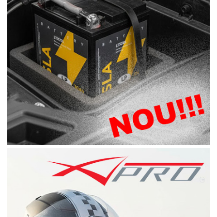
Pompa Benzina
Pompa Presiune
Robinet benzina
Sistem Alimentare
Sonda Combustibil
CFMOTO
Linhai
Piese Snowmobil
Plastice
Aparatoare
Aripi
Carcase
Carene
Cleme
Masti
Praguri
Sistem de Răcire