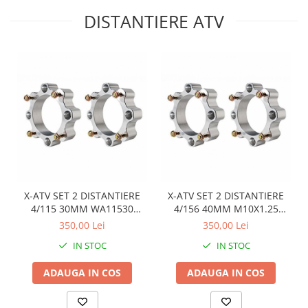
DISTANTIERE ATV
X-ATV SET 2 DISTANTIERE
X-ATV SET 2 DISTANTIERE
4/115 30MM WA11530
4/156 40MM M10X1.25
pentru ARTICAT
WA15640 pentru POLARIS
350,00 Lei
350,00 Lei
IN STOC
IN STOC
ADAUGA IN COS
ADAUGA IN COS