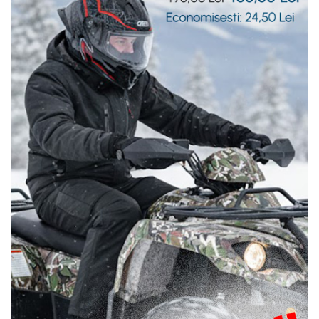
Sistem de Frânare
Discuri
Etriere
Placute
Pompe
Repartitoare
Suspensie & Direcție
Amortizor
Bieleta
Brate
Bucsi
Burduf
Butuci
Cabluri comenzi
Capete Bara
Caseta acceleratie