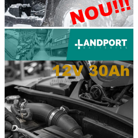
Coloana directie
Culbutor admisie
Fuzete
Ghidoane
Pivoti
Rulmenti
Simering
Surub Bascula
Telescoape
Alimentare, Admisie & Evacuare
Admisie
ARC Toba
Carburator
Evacuare
Filtre aer
FILTRU BENZINA
Injectoare