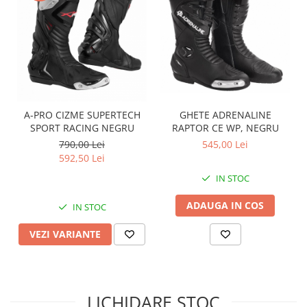
Sistem de Frânare
Discuri
Etriere
Placute
Pompe
Repartitoare
A-PRO CIZME SUPERTECH
GHETE ADRENALINE
Suspensie & Direcție
SPORT RACING NEGRU
RAPTOR CE WP, NEGRU
790,00 Lei
545,00 Lei
Amortizor
592,50 Lei
Bieleta
IN STOC
Brate
Bucsi
ADAUGA IN COS
IN STOC
Burduf
VEZI VARIANTE
Butuci
Cabluri comenzi
Capete Bara
Caseta acceleratie
LICHIDARE STOC