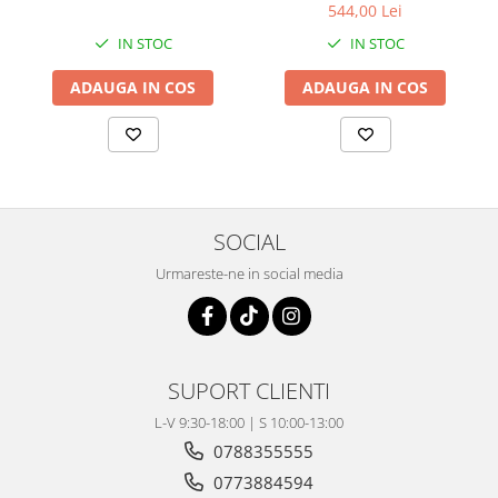
Pompa Benzina
544,00 Lei
Pompa Presiune
IN STOC
IN STOC
Robinet benzina
ADAUGA IN COS
ADAUGA IN COS
Sistem Alimentare
Sonda Combustibil
CFMOTO
Linhai
Piese Snowmobil
SOCIAL
Plastice
Urmareste-ne in social media
Aparatoare
Aripi
Carcase
Carene
SUPORT CLIENTI
Cleme
L-V 9:30-18:00 | S 10:00-13:00
Masti
0788355555
Praguri
0773884594
Sistem de Răcire