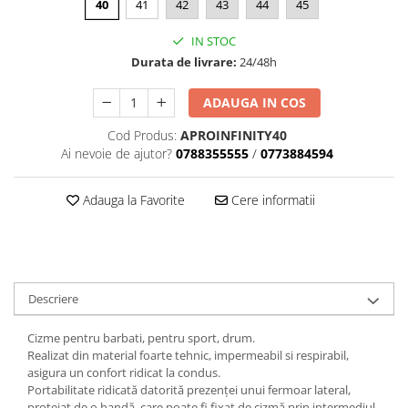
Dama
MOTORAS CUPLARE 4X4
Mansoane Moto
40
41
42
43
44
45
Copii
Planetare
Parbrize moto
IN STOC
Genti/Rucsacuri
Transmisie, Variator & Ambreiaj
Pedale si Scarite
Durata de livrare:
24/48h
Proiectoare
ATV/Quad
Ambreiaj
Scule
Curele
ADAUGA IN COS
Cagule/Masti
Suveniruri
Fulie Variator
Casual
Cod Produs:
APROINFINITY40
Transport
Intinzatoare Lant
Ai nevoie de ajutor?
0788355555
/
0773884594
Blugi
Uleiuri
Motor Transmisie
Camasi
ACCESORII SNOWMOBIL
Oala ambreiaj
Adauga la Favorite
Cere informatii
Sepci
PATINA GHIDAJ
INTRETINERE MOTO & ATV
Copii
Pinioane
Casti
Piulita ambreiaj & diferential
Protectii
Role Variator
Descriere
OCHELARI
Schimbatoare Viteza
ATV - QUAD
Slider fulie
Cizme pentru barbati, pentru sport, drum.
Realizat din material foarte tehnic, impermeabil si respirabil,
Copii
Tamburi Ambreiaj
asigura un confort ridicat la condus.
Cross - Enduro
Variatoare
Portabilitate ridicată datorită prezenței unui fermoar lateral,
Strada
protejat de o bandă, care poate fi fixat de cizmă prin intermediul