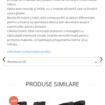
Sistem Electric & Electronică
Velcro.
Protectii
Baterii ATV
Vârful este rotunjit și întărit, cu o inserție eficientă care va încetini
Armura Moto
uzura ghetei.
Bloc lumini
Banda de rulare a talpii, este compusa din sculpturi diferentiate
Centura Spate
Blocuri Comenzi
pentru a incerca sa sporeasca efectul anti-alunecare asupra
Coate
Bobina inductie
suporturilor pentru picioare.
Călcâiul întărit, tibia conturată anatomic și îmbogățit cu
Gat
Butoane
căptușeală interioară moale, inserție termoformată pentru
Genunchiere
CALCULATOR SERVO
protecția maleolei, completează echipamentul tehnic al lui
Husa
Carcasa bord
Infinity.
Protectii D3O
CDI
Informatii conformitate produs
Slidere
Contacte
Strada
Review-uri
(0)
ELECTROMOTOR
Relee
Touring
Rotor
Vesta
Senzori
PRODUSE SIMILARE
Sigurante
Statoare
Termostate
-25%
Tunner