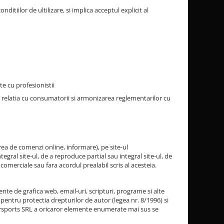
tiilor de ultilizare, si implica acceptul explicit al
e cu profesionistii
n relatia cu consumatorii si armonizarea reglementarilor cu
rea de comenzi online, informare), pe site-ul
egral site-ul, de a reproduce partial sau integral site-ul, de
comerciale sau fara acordul prealabil scris al acesteia.
ente de grafica web, email-uri, scripturi, programe si alte
 pentru protectia drepturilor de autor (legea nr. 8/1996) si
owersports SRL a oricaror elemente enumerate mai sus se