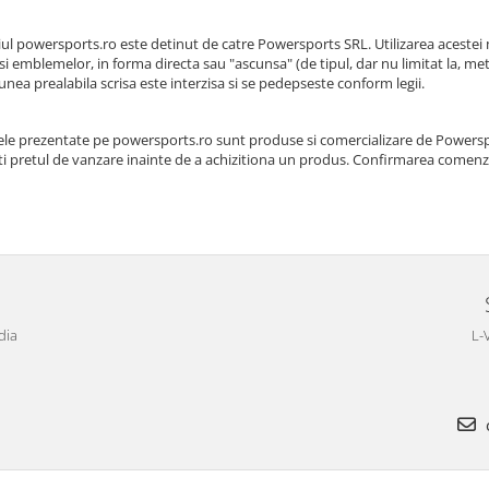
l powersports.ro este detinut de catre Powersports SRL. Utilizarea acestei 
 si emblemelor, in forma directa sau "ascunsa" (de tipul, dar nu limitat la, me
nea prealabila scrisa este interzisa si se pedepseste conform legii.
le prezentate pe powersports.ro sunt produse si comercializare de Powerspo
ati pretul de vanzare inainte de a achizitiona un produs. Confirmarea comenzii
dia
L-