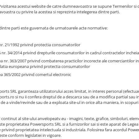
vizitarea acestui website de catre dumneavoastra se supune Termenilor si condi
oastra cu privire la acestea si reprezinta intelegerea dintre parti.
 dintre parti este guvernata de urmatoarele acte normative:
r. 21/1992 privind protectia consumatorilor
nr. 34/2014 privind drepturile consumatorilor in cadrul contractelor incheiat
a nr. 363/2007 privind combaterea practicilor incorecte ale comerciantilor i
slatia europeana privind protectia consumatorilor
a 365/2002 privind comertul electronic
orts SRL garanteaza utilizatorului acces limitat, in interes personal (efectua
rts.ro si nu ii confera dreptul de a descarca sau de a modifica partial sau int
 de a vinde/revinde sau de a exploata site-ul in orice alta maniera, in scopuri 
 continut al site-ului anvelopeatv.eu - imagini, texte, grafice, simboluri, elem
ste proprietatea Powersports SRL si a furnizorilor sai si este aparat de Legea
le privind proprietatea intelectuala si industriala. Folosirea fara acordul P
ste conform legislatiei in vigoare.