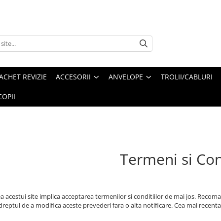
ACHET REVIZIE
ACCESORII
ANVELOPE
TROLII/CABLURI
OPII
Termeni si Con
ea acestui site implica acceptarea termenilor si conditiilor de mai jos. Recom
reptul de a modifica aceste prevederi fara o alta notificare. Cea mai recenta