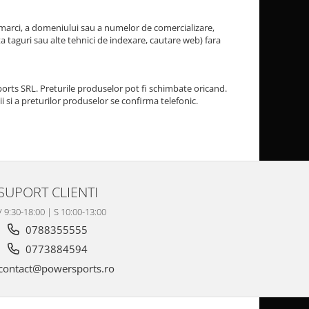
marci, a domeniului sau a numelor de comercializare,
ta taguri sau alte tehnici de indexare, cautare web) fara
rts SRL. Preturile produselor pot fi schimbate oricand.
 si a preturilor produselor se confirma telefonic.
SUPORT CLIENTI
V 9:30-18:00 | S 10:00-13:00
0788355555
0773884594
contact@powersports.ro