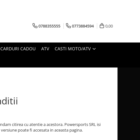
0788355555
0773884594
0,00
CARDURI CADOU
ATV
CASTI MOTO/ATV
ditii
andam citirea cu atentie a acestora. Powersports SRL isi
 versiune poate fi accesata in aceasta pagina.