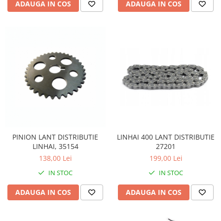
Sistem Electric & Electronică
ADAUGA IN COS
ADAUGA IN COS
Protectii
Baterii ATV
Armura Moto
Bloc lumini
Centura Spate
Blocuri Comenzi
Coate
Bobina inductie
Gat
Butoane
Genunchiere
CALCULATOR SERVO
Husa
Carcasa bord
Protectii D3O
CDI
Slidere
Contacte
Strada
ELECTROMOTOR
PINION LANT DISTRIBUTIE
LINHAI 400 LANT DISTRIBUTIE
Relee
Touring
LINHAI, 35154
27201
Rotor
138,00 Lei
199,00 Lei
Vesta
Senzori
IN STOC
IN STOC
Sigurante
ADAUGA IN COS
ADAUGA IN COS
Statoare
Termostate
Tunner