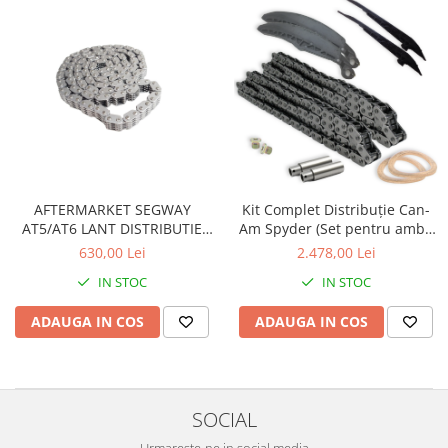
Sistem de Frânare
Discuri
Etriere
Placute
Pompe
Repartitoare
Suspensie & Direcție
AFTERMARKET SEGWAY
Kit Complet Distribuție Can-
Amortizor
AT5/AT6 LANT DISTRIBUTIE
Am Spyder (Set pentru ambii
Bieleta
F01A40400001
cilindri)
630,00 Lei
2.478,00 Lei
Brate
IN STOC
IN STOC
Bucsi
Burduf
ADAUGA IN COS
ADAUGA IN COS
Butuci
Cabluri comenzi
Capete Bara
SOCIAL
Caseta acceleratie