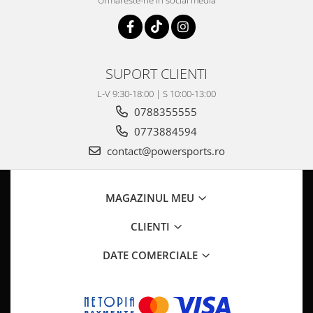
Urmareste-ne in social media
Coloana directie
Culbutor admisie
Fuzete
Ghidoane
SUPORT CLIENTI
Pivoti
Rulmenti
L-V 9:30-18:00 | S 10:00-13:00
Simering
0788355555
Surub Bascula
0773884594
Telescoape
contact@powersports.ro
Alimentare, Admisie & Evacuare
Admisie
MAGAZINUL MEU
ARC Toba
Carburator
CLIENTI
Evacuare
DATE COMERCIALE
Filtre aer
FILTRU BENZINA
Injectoare