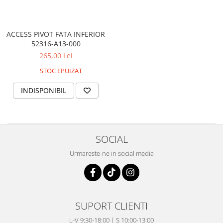
Coloana directie
Culbutor admisie
Fuzete
ACCESS PIVOT FATA INFERIOR
Ghidoane
52316-A13-000
Pivoti
265,00 Lei
Rulmenti
STOC EPUIZAT
Simering
INDISPONIBIL
Surub Bascula
Telescoape
Alimentare, Admisie & Evacuare
Admisie
SOCIAL
ARC Toba
Urmareste-ne in social media
Carburator
Evacuare
Filtre aer
FILTRU BENZINA
SUPORT CLIENTI
Injectoare
L-V 9:30-18:00 | S 10:00-13:00