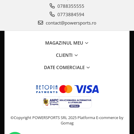
Pompa Benzina
0788355555
Pompa Presiune
0773884594
Robinet benzina
contact@powersports.ro
Sistem Alimentare
Sonda Combustibil
CFMOTO
MAGAZINUL MEU
Linhai
CLIENTI
Piese Snowmobil
DATE COMERCIALE
Plastice
Aparatoare
Aripi
Carcase
Carene
Cleme
Masti
©Copyright POWERSPORTS SRL 2025
Platforma E-commerce by
Gomag
Praguri
Sistem de Răcire