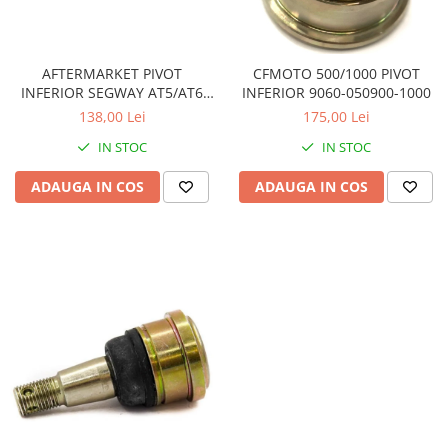
Sistem de Frânare
Discuri
AFTERMARKET PIVOT
CFMOTO 500/1000 PIVOT
Etriere
INFERIOR SEGWAY AT5/AT6
INFERIOR 9060-050900-1000
Placute
A01D12010001
138,00 Lei
175,00 Lei
Pompe
IN STOC
IN STOC
Repartitoare
Suspensie & Direcție
ADAUGA IN COS
ADAUGA IN COS
Amortizor
Bieleta
Brate
Bucsi
Burduf
Butuci
Cabluri comenzi
Capete Bara
Caseta acceleratie