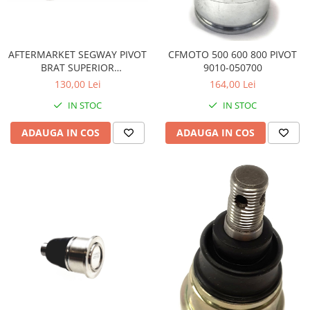
Sistem Electric & Electronică
Protectii
Baterii ATV
Armura Moto
Bloc lumini
AFTERMARKET SEGWAY PIVOT
CFMOTO 500 600 800 PIVOT
Centura Spate
Blocuri Comenzi
BRAT SUPERIOR
9010-050700
Coate
Bobina inductie
A01D11010001
130,00 Lei
164,00 Lei
Gat
Butoane
IN STOC
IN STOC
Genunchiere
CALCULATOR SERVO
Husa
Carcasa bord
ADAUGA IN COS
ADAUGA IN COS
Protectii D3O
CDI
Slidere
Contacte
Strada
ELECTROMOTOR
Relee
Touring
Rotor
Vesta
Senzori
Sigurante
Statoare
Termostate
Tunner