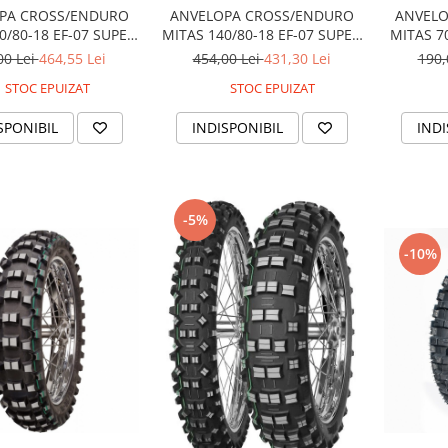
PA CROSS/ENDURO
ANVELOPA CROSS/ENDURO
ANVELO
0/80-18 EF-07 SUPER
MITAS 140/80-18 EF-07 SUPER
MITAS 7
TREME DUBLA DUNGA
TT DUNGA GALBENA
DUN
00 Lei
464,55 Lei
454,00 Lei
431,30 Lei
190,
VERDE
STOC EPUIZAT
STOC EPUIZAT
SPONIBIL
INDISPONIBIL
INDI
-5%
-10%