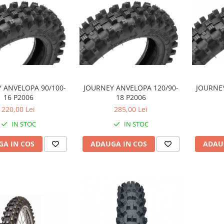
 ANVELOPA 90/100-
JOURNEY ANVELOPA 120/90-
JOURNEY
16 P2006
18 P2006
220,00 Lei
285,00 Lei
IN STOC
IN STOC
A IN COS
ADAUGA IN COS
ADAU