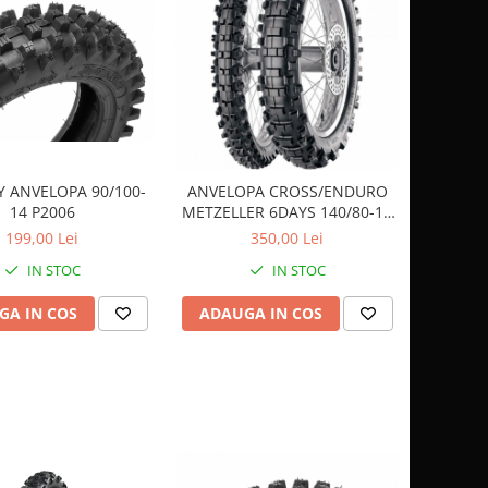
 ANVELOPA 90/100-
ANVELOPA CROSS/ENDURO
14 P2006
METZELLER 6DAYS 140/80-18
OMME
199,00 Lei
350,00 Lei
IN STOC
IN STOC
GA IN COS
ADAUGA IN COS