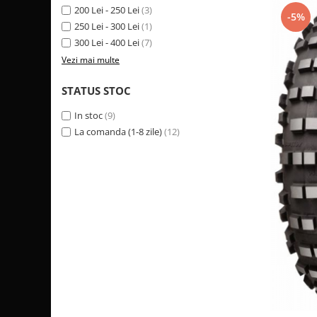
200 Lei - 250 Lei
(3)
-5%
Sistem de Frânare
250 Lei - 300 Lei
(1)
Discuri
300 Lei - 400 Lei
(7)
Etriere
Vezi mai multe
Placute
STATUS STOC
Pompe
Repartitoare
In stoc
(9)
Suspensie & Direcție
La comanda (1-8 zile)
(12)
Amortizor
Bieleta
Brate
Bucsi
Burduf
Butuci
Cabluri comenzi
Capete Bara
Caseta acceleratie