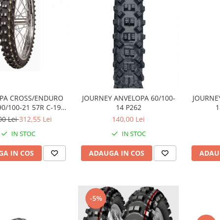
PA CROSS/ENDURO
JOURNEY
JOURNEY ANVELOPA 60/100-
90/100-21 57R C-19
1
14 P262
UPER TT FATA
00 Lei
312,55 Lei
140,00 Lei
IN STOC
IN STOC
A IN COS
ADAU
ADAUGA IN COS
-5%