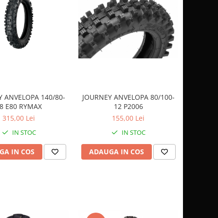
 ANVELOPA 140/80-
JOURNEY ANVELOPA 80/100-
8 E80 RYMAX
12 P2006
315,00 Lei
155,00 Lei
IN STOC
IN STOC
GA IN COS
ADAUGA IN COS