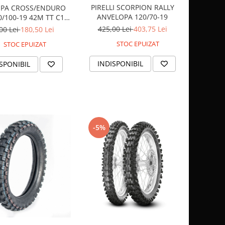
PIRELLI SCORPION RALLY
PA CROSS/ENDURO
ANVELOPA 120/70-19
0/100-19 42M TT C19
GA ROSIE FATA
425,00 Lei
403,75 Lei
00 Lei
180,50 Lei
STOC EPUIZAT
STOC EPUIZAT
INDISPONIBIL
SPONIBIL
-5%