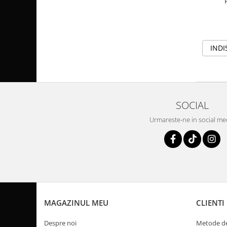
Pompe Apa
Radiatoare
ventilator
INDI
TGB
SOCIAL
Urmareste-ne in social me
MAGAZINUL MEU
CLIENTI
Despre noi
Metode de