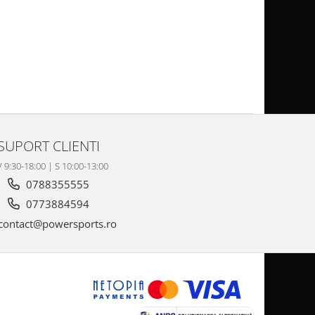
SUPORT CLIENTI
V 9:30-18:00 | S 10:00-13:00
0788355555
0773884594
contact@powersports.ro