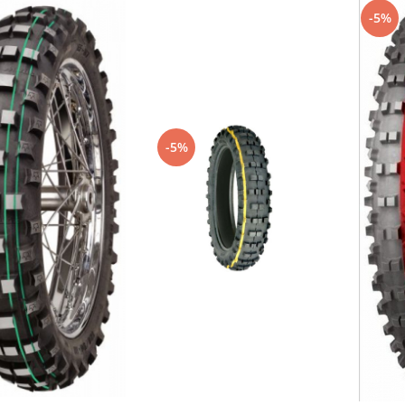
-5%
-5%