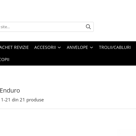
ACHET REVIZIE
ACCESORII
ANVELOPE
TROLII/CABLURI
OPII
/Enduro
1-
21
din
21
produse