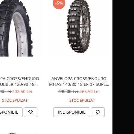
-5%
PA CROSS/ENDURO
ANVELOPA CROSS/ENDURO
RUBBER 120/90-18
MITAS 140/80-18 EF-07 SUPER
VRM211
LIGHT TT 1 X DUNGA VERDE
00 Lei
202,50 Lei
490,00 Lei
465,50 Lei
STOC EPUIZAT
STOC EPUIZAT
SPONIBIL
INDISPONIBIL