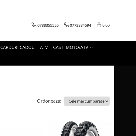
0788355555
0773884594
0,00
CARDURI CADOU
ATV
CASTI MOTO/ATV
Ordoneaza: