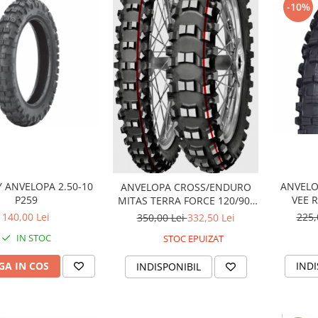
-10%
 ANVELOPA 2.50-10
ANVELO
ANVELOPA CROSS/ENDURO
P259
VEE 
MITAS TERRA FORCE 120/90-
18
140,00 Lei
225,
350,00 Lei
332,50 Lei
IN STOC
STOC EPUIZAT
A IN COS
INDI
INDISPONIBIL