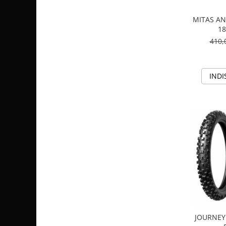
Pompa Benzina
Pompa Presiune
MITAS AN
Robinet benzina
18
Sistem Alimentare
410,
Sonda Combustibil
CFMOTO
INDI
Linhai
Piese Snowmobil
Plastice
Aparatoare
Aripi
Carcase
Carene
Cleme
Masti
Praguri
JOURNEY
Sistem de Răcire