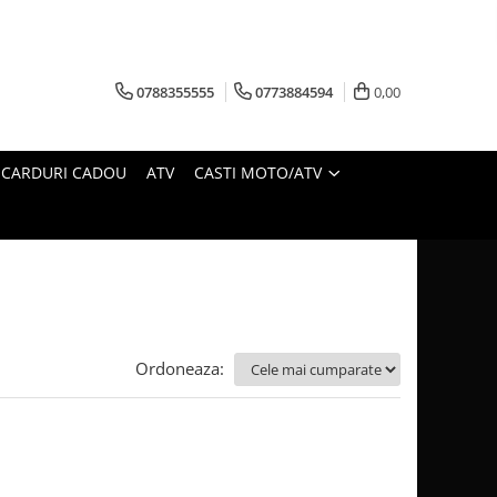
0788355555
0773884594
0,00
CARDURI CADOU
ATV
CASTI MOTO/ATV
Ordoneaza: