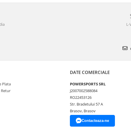
dia
L-
DATE COMERCIALE
 Plata
POWERSPORTS SRL
e Retur
J2007002588084
RO22453126
Str. Bradetului 57 A
Brasov, Brasov
Contacteaza-ne