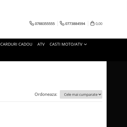
0788355555
0773884594
0,00
CARDURI CADOU
ATV
CASTI MOTO/ATV
Ordoneaza: