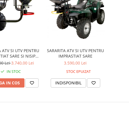
SARARITA ATV SI UTV PENTRU
 ATV SI UTV PENTRU
IMPRASTIAT SARE
TIAT SARE SI NISIP
RAPANT CU BRAT SI
3.590,00 Lei
00 Lei
3.740,00 Lei
CUVA
STOC EPUIZAT
IN STOC
INDISPONIBIL
A IN COS