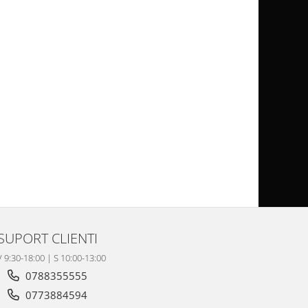
SUPORT CLIENTI
V 9:30-18:00 | S 10:00-13:00
0788355555
0773884594