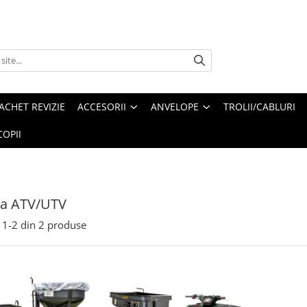
ACHET REVIZIE
ACCESORII
ANVELOPE
TROLII/CABLURI
OPII
ta ATV/UTV
1-
2
din
2
produse