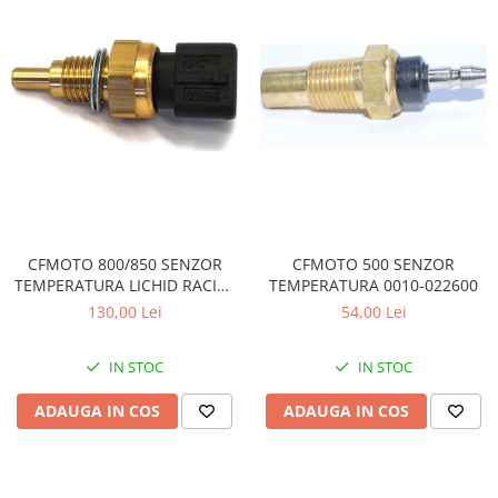
Coloana directie
Culbutor admisie
Fuzete
Ghidoane
Pivoti
Rulmenti
Simering
Surub Bascula
Telescoape
CFMOTO 800/850 SENZOR
CFMOTO 500 SENZOR
Alimentare, Admisie & Evacuare
TEMPERATURA LICHID RACIRE
TEMPERATURA 0010-022600
Admisie
0800-026200
130,00 Lei
54,00 Lei
ARC Toba
Carburator
IN STOC
IN STOC
Evacuare
ADAUGA IN COS
ADAUGA IN COS
Filtre aer
FILTRU BENZINA
Injectoare