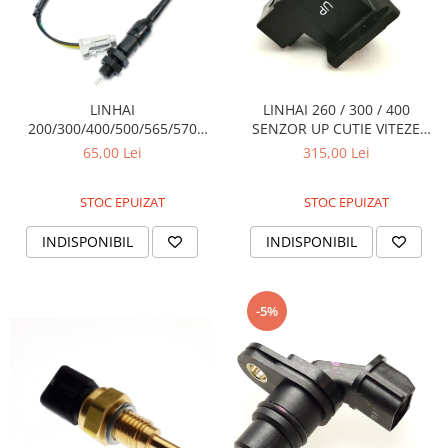
LINHAI 260 / 300 / 400
LINHAI
SENZOR UP CUTIE VITEZE
200/300/400/500/565/570
21344
SENZOR FRANA PICIOR
315,00 Lei
65,00 Lei
70405A
STOC EPUIZAT
STOC EPUIZAT
INDISPONIBIL
INDISPONIBIL
-5%