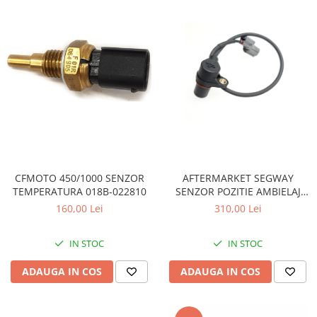
Pompa Benzina
Pompa Presiune
Robinet benzina
Sistem Alimentare
Sonda Combustibil
CFMOTO
Linhai
Piese Snowmobil
Plastice
AFTERMARKET SEGWAY
CFMOTO 450/1000 SENZOR
Aparatoare
SENZOR POZITIE AMBIELAJ
TEMPERATURA 018B-022810
Aripi
(CPS) E01K00300001
310,00 Lei
160,00 Lei
Carcase
Carene
IN STOC
IN STOC
Cleme
ADAUGA IN COS
ADAUGA IN COS
Masti
Praguri
Sistem de Răcire