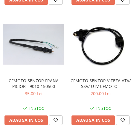
Sistem Electric & Electronică
Protectii
Baterii ATV
Armura Moto
Bloc lumini
Centura Spate
Blocuri Comenzi
Coate
Bobina inductie
Gat
Butoane
Genunchiere
CALCULATOR SERVO
Husa
Carcasa bord
Protectii D3O
CDI
Slidere
Contacte
Strada
ELECTROMOTOR
CFMOTO SENZOR FRANA
CFMOTO SENZOR VITEZA ATV/
PICIOR - 9010-150500
SSV/ UTV CFMOTO -
Relee
Touring
35,00 Lei
200,00 Lei
Rotor
Vesta
Senzori
IN STOC
IN STOC
Sigurante
Statoare
ADAUGA IN COS
ADAUGA IN COS
Termostate
Tunner