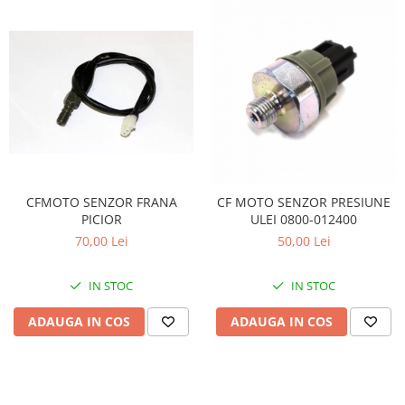
Sistem de Frânare
Discuri
Etriere
Placute
Pompe
Repartitoare
Suspensie & Direcție
Amortizor
CFMOTO SENZOR FRANA
CF MOTO SENZOR PRESIUNE
PICIOR
ULEI 0800-012400
Bieleta
70,00 Lei
50,00 Lei
Brate
Bucsi
IN STOC
IN STOC
Burduf
Butuci
ADAUGA IN COS
ADAUGA IN COS
Cabluri comenzi
Capete Bara
Caseta acceleratie