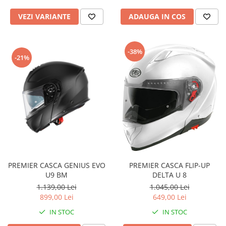
VEZI VARIANTE
ADAUGA IN COS
-38%
-21%
PREMIER CASCA GENIUS EVO
PREMIER CASCA FLIP-UP
U9 BM
DELTA U 8
1.139,00 Lei
1.045,00 Lei
899,00 Lei
649,00 Lei
IN STOC
IN STOC