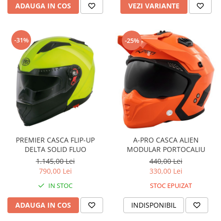
ADAUGA IN COS
VEZI VARIANTE
-31%
-25%
PREMIER CASCA FLIP-UP
A-PRO CASCA ALIEN
DELTA SOLID FLUO
MODULAR PORTOCALIU
1.145,00 Lei
440,00 Lei
790,00 Lei
330,00 Lei
IN STOC
STOC EPUIZAT
ADAUGA IN COS
INDISPONIBIL