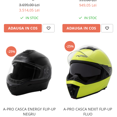
3.699,00 Lei
949,05 Lei
Sistem de Frânare
3.514,05 Lei
Discuri
IN STOC
IN STOC
Etriere
ADAUGA IN COS
ADAUGA IN COS
Placute
Pompe
Repartitoare
-25%
Suspensie & Direcție
-25%
Amortizor
Bieleta
Brate
Bucsi
Burduf
Butuci
Cabluri comenzi
Capete Bara
A-PRO CASCA ENERGY FLIP-UP
A-PRO CASCA NEXIT FLIP-UP
Caseta acceleratie
NEGRU
FLUO