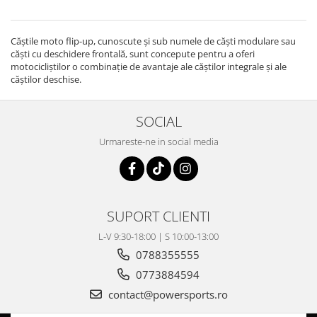
Căștile moto flip-up, cunoscute și sub numele de căști modulare sau
căști cu deschidere frontală, sunt concepute pentru a oferi
motocicliștilor o combinație de avantaje ale căștilor integrale și ale
căștilor deschise.
SOCIAL
Urmareste-ne in social media
SUPORT CLIENTI
L-V 9:30-18:00 | S 10:00-13:00
0788355555
0773884594
contact@powersports.ro