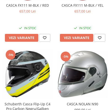
Sistem Electric & Electronică
CASCA FX111 M-BLK / RED
CASCA FX111 M-BLK / YEL
Protectii
Baterii ATV
657,00 Lei
657,00 Lei
Armura Moto
Bloc lumini
Centura Spate
Blocuri Comenzi
Coate
Bobina inductie
IN STOC
IN STOC
Gat
Butoane
VEZI VARIANTE
VEZI VARIANTE
Genunchiere
CALCULATOR SERVO
Husa
Carcasa bord
Protectii D3O
CDI
-5%
-5%
Slidere
Contacte
Strada
ELECTROMOTOR
Relee
Touring
Rotor
Vesta
Senzori
Sigurante
Statoare
Termostate
Schuberth Casca Flip-Up C4
CASCA NOLAN N90
Pro Carbon Negru/Galben
Tunner
999,00 Lei