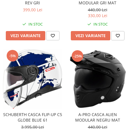
REV GRI
MODULAR GRI MAT
Pompe Apa
399,00 Lei
440,00 Lei
Radiatoare
330,00 Lei
ventilator
IN STOC
IN STOC
TGB
VEZI VARIANTE
VEZI VARIANTE
-5%
-25%
A-PRO CASCA ALIEN
SCHUBERTH CASCA FLIP-UP C5
MODULAR NEGRU MAT
GLOBE BLUE 61
440,00 Lei
3.995,00 Lei