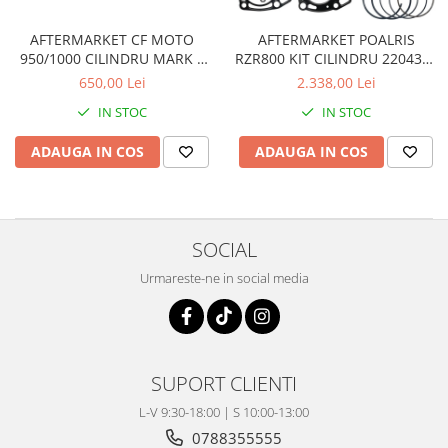
Dama
MOTORAS CUPLARE 4X4
Mansoane Moto
Copii
Planetare
Parbrize moto
AFTERMARKET CF MOTO
AFTERMARKET POALRIS
Genti/Rucsacuri
Transmisie, Variator & Ambreiaj
Pedale si Scarite
950/1000 CILINDRU MARK 2
RZR800 KIT CILINDRU 2204393
0JY0-023200-10011
2202917
Proiectoare
650,00 Lei
2.338,00 Lei
ATV/Quad
Ambreiaj
Scule
Curele
IN STOC
IN STOC
Cagule/Masti
Suveniruri
Fulie Variator
Casual
ADAUGA IN COS
ADAUGA IN COS
Transport
Intinzatoare Lant
Blugi
Uleiuri
Motor Transmisie
Camasi
ACCESORII SNOWMOBIL
Oala ambreiaj
Sepci
PATINA GHIDAJ
INTRETINERE MOTO & ATV
SOCIAL
Copii
Pinioane
Urmareste-ne in social media
Casti
Piulita ambreiaj & diferential
Protectii
Role Variator
OCHELARI
Schimbatoare Viteza
ATV - QUAD
Slider fulie
SUPORT CLIENTI
Copii
Tamburi Ambreiaj
L-V 9:30-18:00 | S 10:00-13:00
Cross - Enduro
Variatoare
0788355555
Strada