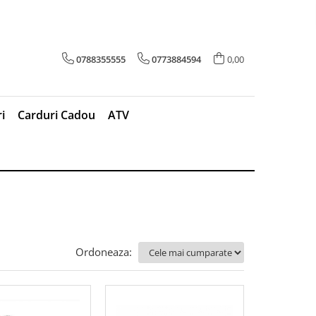
0788355555
0773884594
0,00
i
Carduri Cadou
ATV
Ordoneaza: