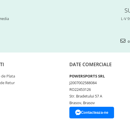
S
 media
L-V 9
c
TI
DATE COMERCIALE
de Plata
POWERSPORTS SRL
 de Retur
J2007002588084
RO22453126
Str. Bradetului 57 A
Brasov, Brasov
Contacteaza-ne