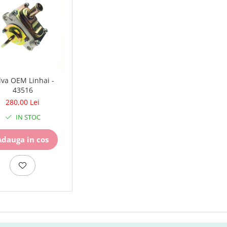
lva OEM Linhai -
43516
280,00 Lei
IN STOC
Adauga in cos