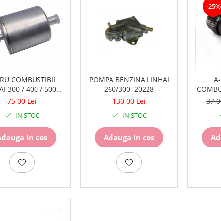
-25%
TRU COMBUSTIBIL
POMPA BENZINA LINHAI
A
I 300 / 400 / 500 /
260/300, 20228
COMBUS
 570 / 750 INJECTIE
75,00 Lei
130,00 Lei
37,0
- 70842
IN STOC
IN STOC
Adauga in cos
Adauga in cos
Ad