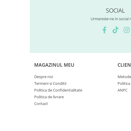
Centura Spate
Bobina inductie
SOCIAL
Coate
Butoane
Gat
CALCULATOR SERVO
Urmareste-ne in social
Genunchiere
Carcasa bord
Husa
CDI
Protectii D3O
Contacte
Slidere
ELECTROMOTOR
Strada
Relee
Rotor
Touring
MAGAZINUL MEU
CLIEN
Senzori
Vesta
Sigurante
Despre noi
Metode 
Statoare
Termeni si Conditii
Politica
Termostate
Politica de Confidentialitate
ANPC
Tunner
Politica de livrare
Sistem de Frânare
Contact
Discuri
Etriere
Placute