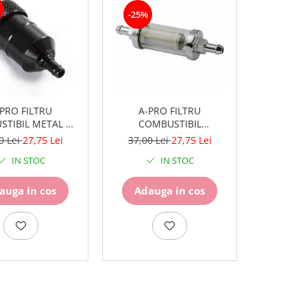
-25%
-PRO FILTRU
A-PRO FILTRU
TIBIL METAL D-
COMBUSTIBIL
6MM
METAL/STICLA D-8MM
0 Lei
27,75 Lei
37,00 Lei
27,75 Lei
CROM
IN STOC
IN STOC
auga in cos
Adauga in cos