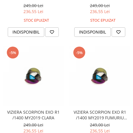
OGLINDA
OGLINDA
249,00 Lei
249,00 Lei
Sistem de Frânare
236,55 Lei
236,55 Lei
Discuri
STOC EPUIZAT
STOC EPUIZAT
Etriere
INDISPONIBIL
INDISPONIBIL
Placute
Pompe
Repartitoare
-5%
-5%
Suspensie & Direcție
Amortizor
Bieleta
Brate
Bucsi
Burduf
Butuci
Cabluri comenzi
VIZIERA SCORPION EXO R1
VIZIERA SCORPION EXO R1
/1400 MY2019 CLARA
/1400 MY2019 FUMURIU
Capete Bara
DESCHIS
249,00 Lei
249,00 Lei
Caseta acceleratie
236,55 Lei
236,55 Lei