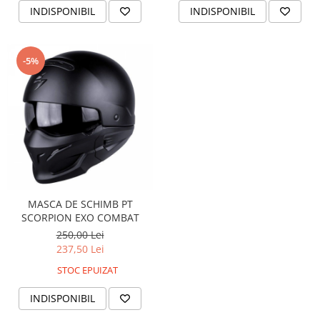
Pompa Benzina
INDISPONIBIL
INDISPONIBIL
Pompa Presiune
Robinet benzina
Sistem Alimentare
-5%
Sonda Combustibil
CFMOTO
Linhai
Piese Snowmobil
Plastice
Aparatoare
Aripi
MASCA DE SCHIMB PT
SCORPION EXO COMBAT
Carcase
250,00 Lei
Carene
237,50 Lei
Cleme
STOC EPUIZAT
Masti
Praguri
INDISPONIBIL
Sistem de Răcire