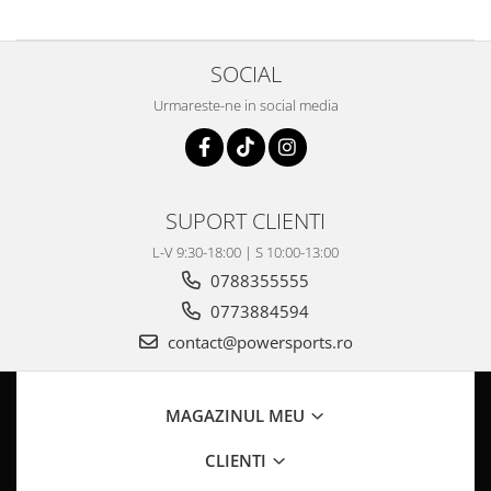
Pompe Apa
Radiatoare
SOCIAL
ventilator
Urmareste-ne in social media
TGB
SUPORT CLIENTI
L-V 9:30-18:00 | S 10:00-13:00
0788355555
0773884594
contact@powersports.ro
MAGAZINUL MEU
CLIENTI