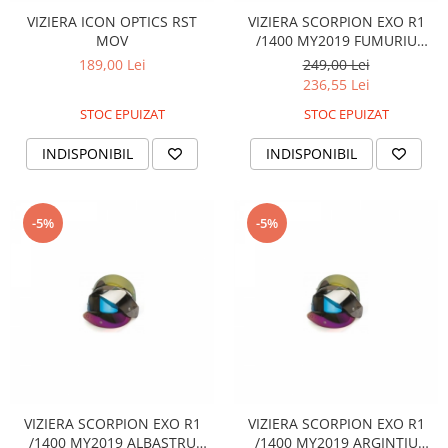
Sistem Electric & Electronică
VIZIERA ICON OPTICS RST
VIZIERA SCORPION EXO R1
Protectii
Baterii ATV
MOV
/1400 MY2019 FUMURIU
Armura Moto
Bloc lumini
INCHIS
189,00 Lei
249,00 Lei
Centura Spate
Blocuri Comenzi
236,55 Lei
Coate
Bobina inductie
STOC EPUIZAT
STOC EPUIZAT
Gat
Butoane
INDISPONIBIL
INDISPONIBIL
Genunchiere
CALCULATOR SERVO
Husa
Carcasa bord
Protectii D3O
CDI
-5%
-5%
Slidere
Contacte
Strada
ELECTROMOTOR
Relee
Touring
Rotor
Vesta
Senzori
Sigurante
Statoare
Termostate
VIZIERA SCORPION EXO R1
VIZIERA SCORPION EXO R1
/1400 MY2019 ALBASTRU
/1400 MY2019 ARGINTIU
Tunner