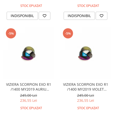
Coloana directie
STOC EPUIZAT
STOC EPUIZAT
Culbutor admisie
Fuzete
INDISPONIBIL
INDISPONIBIL
Ghidoane
Pivoti
-5%
-5%
Rulmenti
Simering
Surub Bascula
Telescoape
Alimentare, Admisie & Evacuare
Admisie
ARC Toba
Carburator
VIZIERA SCORPION EXO R1
VIZIERA SCORPION EXO R1
Evacuare
/1400 MY2019 AURIU
/1400 MY2019 VIOLET
OGLINDA
OGLINDA
Filtre aer
249,00 Lei
249,00 Lei
236,55 Lei
236,55 Lei
FILTRU BENZINA
Injectoare
STOC EPUIZAT
STOC EPUIZAT