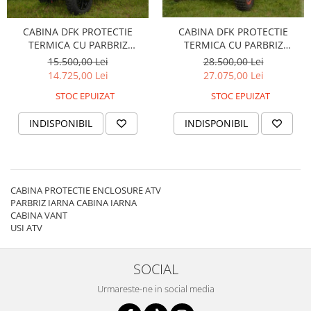
Strada/Touring
Garnituri
Protectii Amortizor
ATV - QUAD
Kit cilindru
Rampe
CABINA DFK PROTECTIE
CABINA DFK PROTECTIE
Cross - Enduro
Magnetouri
Remorca ATV Snowmobil
TERMICA CU PARBRIZ
TERMICA CU PARBRIZ
Dama
Motor complet
Remorcare
STERGATOR SEGWAY VILLAIN
STERGATOR CAN-AM
28.500,00 Lei
15.500,00 Lei
Copii
OUTLANDER 650 1000CMC
Pistoane
Sararita ATV/UTV
27.075,00 Lei
14.725,00 Lei
Snowmobil
Placa presiune
SCUT ATV
STOC EPUIZAT
STOC EPUIZAT
PANTALONI
Pompe Ulei
Sei
INDISPONIBIL
INDISPONIBIL
Strada
Segmenti
Semnalizari/Stopuri
ATV/Quad
Sistem Pornire
SISTEM CABINA
Touring
Supape
Suporti
Dama
Tampon motor
Vanatoare
CABINA PROTECTIE ENCLOSURE ATV
Copii
Grupuri, Diferențiale & Cardane
ACCESORII MOTO
PARBRIZ IARNA CABINA IARNA
CABINA VANT
Snowmobil
Capete Planetara
Aparatoare Maini
USI ATV
Cross - Enduro
Cardane
Cricuri
TRICOURI
Cruce cardan
Cutii Moto
SOCIAL
ATV - QUAD
Diferentiale
Generale
Urmareste-ne in social media
Cross - Enduro
Grup
Huse Moto