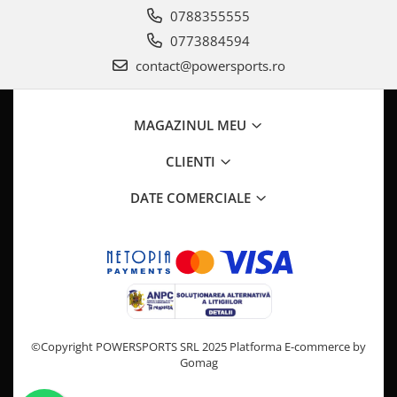
Coloana directie
0788355555
Culbutor admisie
0773884594
Fuzete
contact@powersports.ro
Ghidoane
Pivoti
Rulmenti
MAGAZINUL MEU
Simering
CLIENTI
Surub Bascula
Telescoape
DATE COMERCIALE
Alimentare, Admisie & Evacuare
Admisie
ARC Toba
Carburator
Evacuare
Filtre aer
©Copyright POWERSPORTS SRL 2025
Platforma E-commerce by
FILTRU BENZINA
Gomag
Injectoare