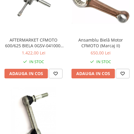
Sistem Electric & Electronică
Protectii
Baterii ATV
Armura Moto
Bloc lumini
Centura Spate
Blocuri Comenzi
Coate
Bobina inductie
AFTERMARKET CFMOTO
Ansamblu Bielă Motor
Gat
Butoane
600/625 BIELA 0GSV-041000-
CFMOTO (Marcaj II)
Genunchiere
CALCULATOR SERVO
3000
1.422,00 Lei
650,00 Lei
Husa
Carcasa bord
IN STOC
IN STOC
Protectii D3O
CDI
Slidere
Contacte
ADAUGA IN COS
ADAUGA IN COS
Strada
ELECTROMOTOR
Relee
Touring
Rotor
Vesta
Senzori
Sigurante
Statoare
Termostate
Tunner