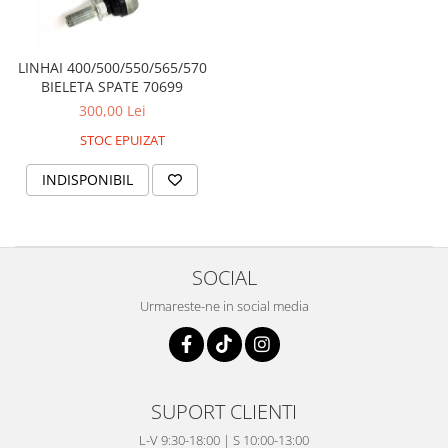
Sistem de Frânare
Discuri
LINHAI 400/500/550/565/570
Etriere
BIELETA SPATE 70699
Placute
300,00 Lei
Pompe
STOC EPUIZAT
Repartitoare
INDISPONIBIL
Suspensie & Direcție
Amortizor
Bieleta
Brate
SOCIAL
Bucsi
Urmareste-ne in social media
Burduf
Butuci
Cabluri comenzi
Capete Bara
SUPORT CLIENTI
Caseta acceleratie
L-V 9:30-18:00 | S 10:00-13:00