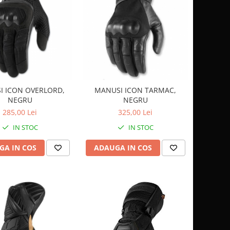
I ICON OVERLORD,
MANUSI ICON TARMAC,
NEGRU
NEGRU
285,00 Lei
325,00 Lei
IN STOC
IN STOC
GA IN COS
ADAUGA IN COS