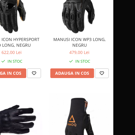
 ICON HYPERSPORT
MANUSI ICON WP3 LONG,
O LONG, NEGRU
NEGRU
622,00 Lei
479,00 Lei
IN STOC
IN STOC
GA IN COS
ADAUGA IN COS