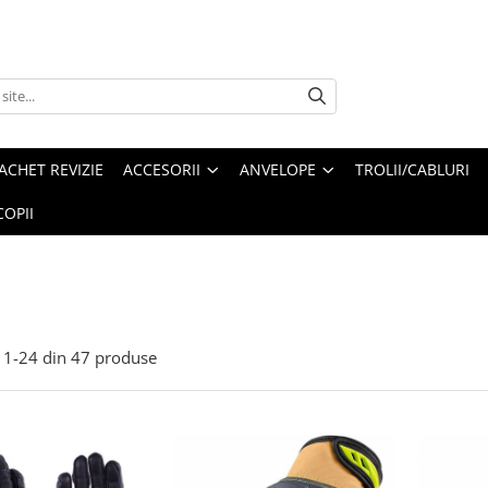
ACHET REVIZIE
ACCESORII
ANVELOPE
TROLII/CABLURI
OPII
1-
24
din
47
produse