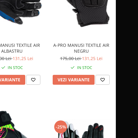
A-PRO MANUSI TEXTILE AIR
MANUSI TEXTILE AIR
NEGRU
ALBASTRU
175,00 Lei
131,25 Lei
00 Lei
131,25 Lei
IN STOC
IN STOC
VEZI VARIANTE
 VARIANTE
-25%