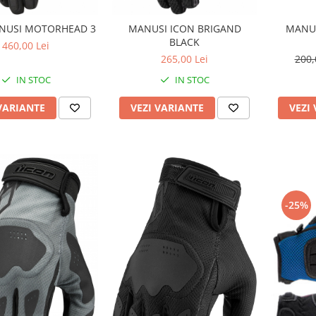
NUSI MOTORHEAD 3
MANUSI ICON BRIGAND
MANUS
BLACK
460,00 Lei
265,00 Lei
200,
IN STOC
IN STOC
VARIANTE
VEZI VARIANTE
VEZI
-25%