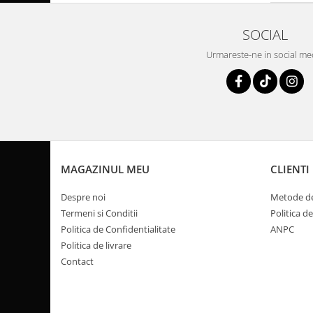
Pompe Apa
SOCIAL
Radiatoare
ventilator
Urmareste-ne in social me
TGB
MAGAZINUL MEU
CLIENTI
Despre noi
Metode de
Termeni si Conditii
Politica d
Politica de Confidentialitate
ANPC
Politica de livrare
Contact