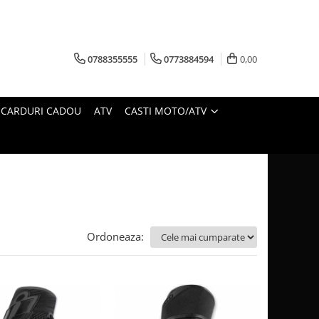
0788355555
0773884594
0,00
CARDURI CADOU
ATV
CASTI MOTO/ATV
Ordoneaza: