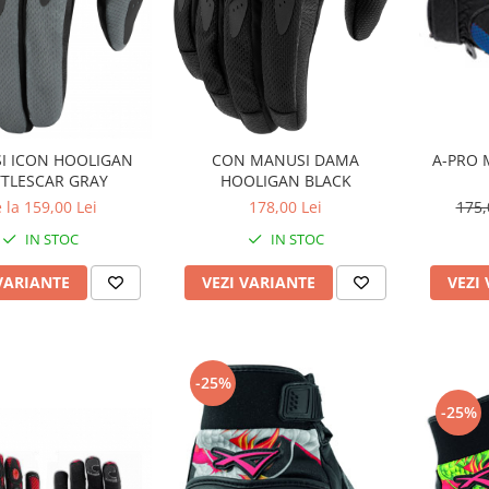
CON MANUSI DAMA
I ICON HOOLIGAN
A-PRO 
HOOLIGAN BLACK
TLESCAR GRAY
178,00 Lei
 la 159,00 Lei
175,
IN STOC
IN STOC
VEZI VARIANTE
VARIANTE
VEZI
-25%
-25%