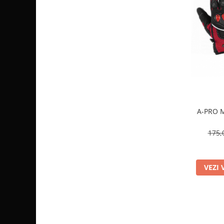
Pompa Benzina
Pompa Presiune
Robinet benzina
Sistem Alimentare
Sonda Combustibil
CFMOTO
Linhai
Piese Snowmobil
A-PRO M
Plastice
Aparatoare
175,
Aripi
Carcase
Carene
VEZI 
Cleme
Masti
Praguri
Sistem de Răcire