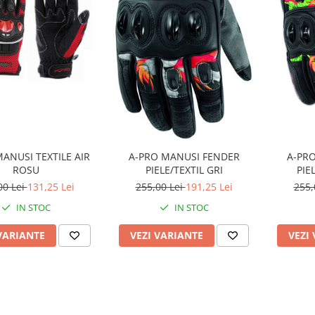
ANUSI TEXTILE AIR
A-PR
A-PRO MANUSI FENDER
ROSU
PIE
PIELE/TEXTIL GRI
00 Lei
131,25 Lei
255,
255,00 Lei
191,25 Lei
IN STOC
IN STOC
VARIANTE
VEZI
VEZI VARIANTE