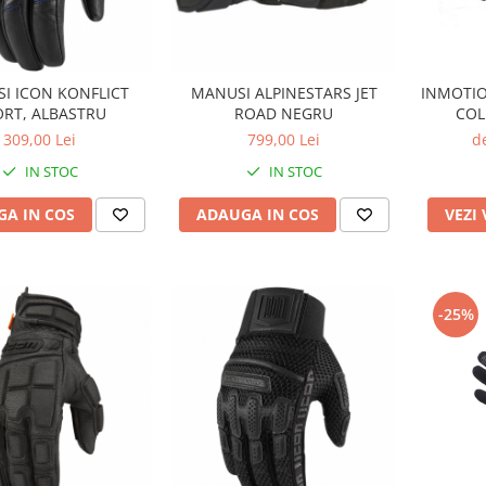
I ICON KONFLICT
MANUSI ALPINESTARS JET
INMOTIO
RT, ALBASTRU
ROAD NEGRU
COL
309,00 Lei
799,00 Lei
de
IN STOC
IN STOC
A IN COS
ADAUGA IN COS
VEZI
-25%