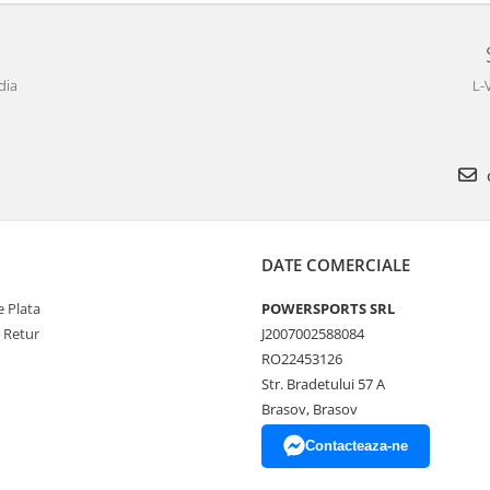
dia
L-
DATE COMERCIALE
 Plata
POWERSPORTS SRL
e Retur
J2007002588084
RO22453126
Str. Bradetului 57 A
Brasov, Brasov
Contacteaza-ne