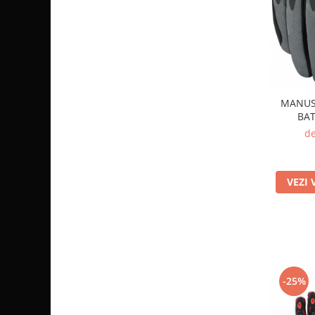
Coloana directie
Culbutor admisie
Fuzete
Ghidoane
Pivoti
Rulmenti
MANUS
Simering
BAT
Surub Bascula
de
Telescoape
Alimentare, Admisie & Evacuare
VEZI 
Admisie
ARC Toba
Carburator
Evacuare
Filtre aer
FILTRU BENZINA
-25%
Injectoare