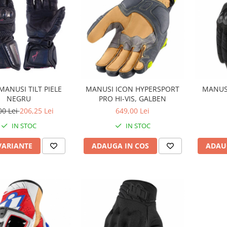
MANUSI TILT PIELE
MANUSI ICON HYPERSPORT
MANUS
NEGRU
PRO HI-VIS, GALBEN
00 Lei
206,25 Lei
649,00 Lei
IN STOC
IN STOC
VARIANTE
ADAUGA IN COS
ADAU