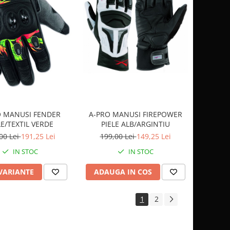
O MANUSI FENDER
A-PRO MANUSI FIREPOWER
LE/TEXTIL VERDE
PIELE ALB/ARGINTIU
00 Lei
191,25 Lei
199,00 Lei
149,25 Lei
IN STOC
IN STOC
 VARIANTE
ADAUGA IN COS
1
2