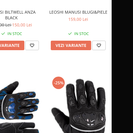
I BILTWELL ANZA
LEOSHI MANUSI BLUGI&PIELE
BLACK
159,00 Lei
00 Lei
150,00 Lei
IN STOC
IN STOC
 VARIANTE
VEZI VARIANTE
-25%