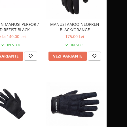
N MANUSI PERFOR /
MANUSI AMOQ NEOPREN
D REZIST BLACK
BLACK/ORANGE
 la 140,00 Lei
175,00 Lei
IN STOC
IN STOC
 VARIANTE
VEZI VARIANTE