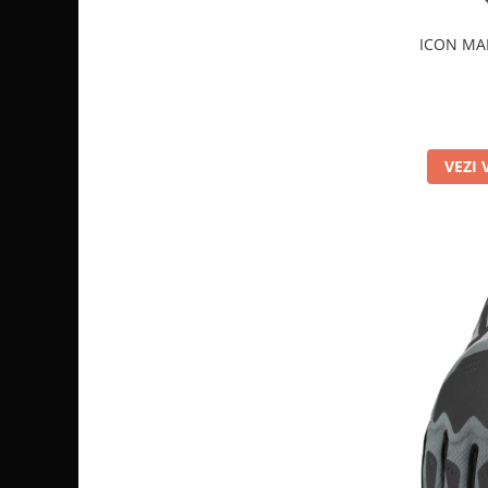
Sistem de Frânare
ICON MA
Discuri
Etriere
Placute
Pompe
VEZI 
Repartitoare
Suspensie & Direcție
Amortizor
Bieleta
Brate
Bucsi
Burduf
Butuci
Cabluri comenzi
Capete Bara
Caseta acceleratie