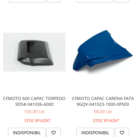
Coloana directie
Culbutor admisie
Fuzete
Ghidoane
Pivoti
Rulmenti
Simering
Surub Bascula
Telescoape
Alimentare, Admisie & Evacuare
Admisie
ARC Toba
Carburator
CFMOTO 600 CAPAC TORPEDO
CFMOTO CAPAC CARENA FATA
9DS#-041036-6000
9GQV-041023-1000-0P500
Evacuare
150,00 Lei
58,00 Lei
Filtre aer
STOC EPUIZAT
STOC EPUIZAT
FILTRU BENZINA
Injectoare
INDISPONIBIL
INDISPONIBIL