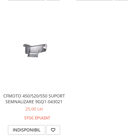
Pompa Benzina
Pompa Presiune
Robinet benzina
Sistem Alimentare
Sonda Combustibil
CFMOTO
Linhai
Piese Snowmobil
Plastice
Aparatoare
Aripi
Carcase
CFMOTO 450/520/550 SUPORT
SEMNALIZARE 9GQ1-043021
Carene
25,00 Lei
Cleme
Masti
STOC EPUIZAT
Praguri
INDISPONIBIL
Sistem de Răcire