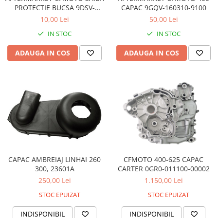
PROTECTIE BUCSA 9DSV-
CAPAC 9GQV-160310-9100
Sistem de Frânare
050900-6K00
10,00 Lei
50,00 Lei
Discuri
IN STOC
IN STOC
Etriere
Placute
ADAUGA IN COS
ADAUGA IN COS
Pompe
Repartitoare
Suspensie & Direcție
Amortizor
Bieleta
Brate
Bucsi
Burduf
CFMOTO 400-625 CAPAC
CAPAC AMBREIAJ LINHAI 260
CARTER 0GR0-011100-00002
300, 23601A
Butuci
1.150,00 Lei
250,00 Lei
Cabluri comenzi
Capete Bara
STOC EPUIZAT
STOC EPUIZAT
Caseta acceleratie
INDISPONIBIL
INDISPONIBIL