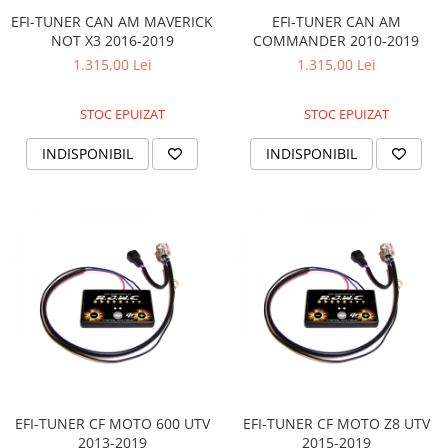
Sistem Electric & Electronică
EFI-TUNER CAN AM MAVERICK
EFI-TUNER CAN AM
Protectii
Baterii ATV
NOT X3 2016-2019
COMMANDER 2010-2019
Armura Moto
Bloc lumini
1.315,00 Lei
1.315,00 Lei
Centura Spate
Blocuri Comenzi
Coate
Bobina inductie
STOC EPUIZAT
STOC EPUIZAT
Gat
Butoane
INDISPONIBIL
INDISPONIBIL
Genunchiere
CALCULATOR SERVO
Husa
Carcasa bord
Protectii D3O
CDI
Slidere
Contacte
Strada
ELECTROMOTOR
Relee
Touring
Rotor
Vesta
Senzori
Sigurante
Statoare
Termostate
EFI-TUNER CF MOTO 600 UTV
EFI-TUNER CF MOTO Z8 UTV
2013-2019
2015-2019
Tunner