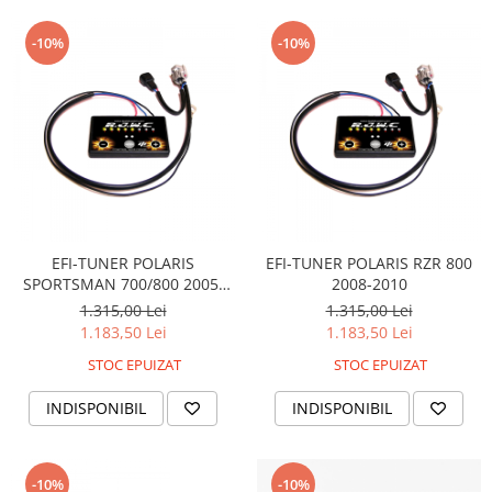
Pompe Apa
-10%
-10%
Radiatoare
ventilator
TGB
EFI-TUNER POLARIS
EFI-TUNER POLARIS RZR 800
SPORTSMAN 700/800 2005-
2008-2010
2019
1.315,00 Lei
1.315,00 Lei
1.183,50 Lei
1.183,50 Lei
STOC EPUIZAT
STOC EPUIZAT
INDISPONIBIL
INDISPONIBIL
-10%
-10%