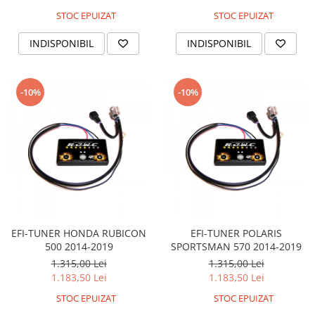
Coloana directie
STOC EPUIZAT
STOC EPUIZAT
Culbutor admisie
Fuzete
INDISPONIBIL
INDISPONIBIL
Ghidoane
Pivoti
-10%
-10%
Rulmenti
Simering
Surub Bascula
Telescoape
Alimentare, Admisie & Evacuare
Admisie
ARC Toba
Carburator
EFI-TUNER HONDA RUBICON
EFI-TUNER POLARIS
Evacuare
500 2014-2019
SPORTSMAN 570 2014-2019
Filtre aer
1.315,00 Lei
1.315,00 Lei
1.183,50 Lei
1.183,50 Lei
FILTRU BENZINA
Injectoare
STOC EPUIZAT
STOC EPUIZAT