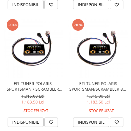
Pompa Benzina
INDISPONIBIL
INDISPONIBIL
Pompa Presiune
Robinet benzina
Sistem Alimentare
-10%
-10%
Sonda Combustibil
CFMOTO
Linhai
Piese Snowmobil
Plastice
Aparatoare
Aripi
EFI-TUNER POLARIS
EFI-TUNER POLARIS
SPORTSMAN / SCRAMBLER
SPORTSMAN/SCRAMBLER 850
Carcase
1000 2014-2019
2009-2019
1.315,00 Lei
1.315,00 Lei
Carene
1.183,50 Lei
1.183,50 Lei
Cleme
STOC EPUIZAT
STOC EPUIZAT
Masti
Praguri
INDISPONIBIL
INDISPONIBIL
Sistem de Răcire