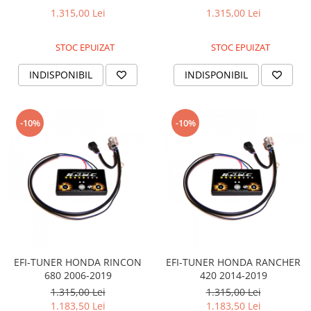
1.315,00 Lei
1.315,00 Lei
Sistem de Frânare
Discuri
STOC EPUIZAT
STOC EPUIZAT
Etriere
INDISPONIBIL
INDISPONIBIL
Placute
Pompe
Repartitoare
-10%
-10%
Suspensie & Direcție
Amortizor
Bieleta
Brate
Bucsi
Burduf
Butuci
Cabluri comenzi
EFI-TUNER HONDA RINCON
EFI-TUNER HONDA RANCHER
680 2006-2019
420 2014-2019
Capete Bara
1.315,00 Lei
1.315,00 Lei
Caseta acceleratie
1.183,50 Lei
1.183,50 Lei