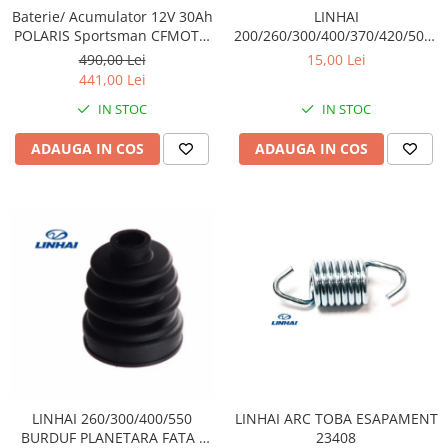
Sistem Electric & Electronică
LINHAI
Baterie/ Acumulator 12V 30Ah
Protectii
Baterii ATV
200/260/300/400/370/420/500/5
POLARIS Sportsman CFMOTO
TAMPON CAUCIUC ( PRAG) /
400 / 450 AU / 550 / 625 / 820 /
Armura Moto
Bloc lumini
15,00 Lei
490,00 Lei
ESAPAMENT 20316
850 / 1000 fara intretinere
441,00 Lei
Centura Spate
Blocuri Comenzi
Coate
IN STOC
IN STOC
Bobina inductie
Gat
Butoane
ADAUGA IN COS
ADAUGA IN COS
Genunchiere
CALCULATOR SERVO
Husa
Carcasa bord
Protectii D3O
CDI
Slidere
Contacte
Strada
ELECTROMOTOR
Relee
Touring
Rotor
Vesta
Senzori
Sigurante
Statoare
LINHAI ARC TOBA ESAPAMENT
LINHAI 260/300/400/550
Termostate
23408
BURDUF PLANETARA FATA /
Tunner