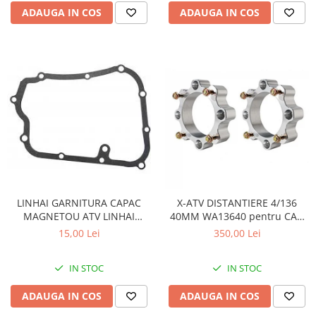
ADAUGA IN COS
ADAUGA IN COS
LINHAI GARNITURA CAPAC
X-ATV DISTANTIERE 4/136
MAGNETOU ATV LINHAI
40MM WA13640 pentru CAN
260/300/400 - 23617
AM
15,00 Lei
350,00 Lei
IN STOC
IN STOC
ADAUGA IN COS
ADAUGA IN COS