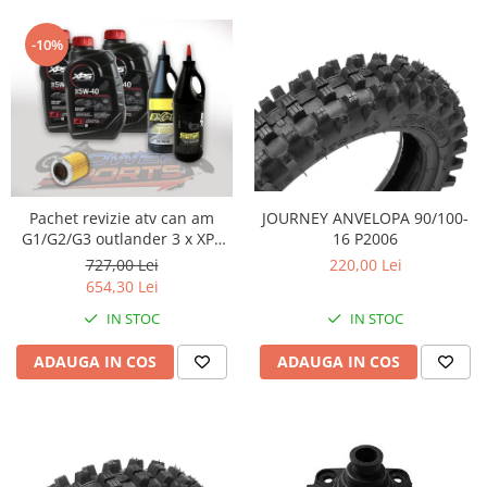
-10%
JOURNEY ANVELOPA 90/100-
Pachet revizie atv can am
16 P2006
G1/G2/G3 outlander 3 x XPS
can am ulei 5w40 BRP, ULEI
220,00 Lei
727,00 Lei
GRUP FATA XPS 75W90, ULEI
654,30 Lei
GRUP SPATE SI CUTIE
IN STOC
IN STOC
75W140.FILTRU ULEI ORIGINAL
CAN AM
ADAUGA IN COS
ADAUGA IN COS