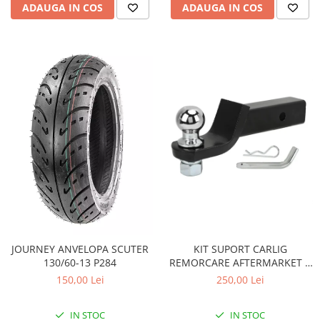
Pompa Benzina
ADAUGA IN COS
ADAUGA IN COS
Pompa Presiune
Robinet benzina
Sistem Alimentare
Sonda Combustibil
CFMOTO
Linhai
Piese Snowmobil
Plastice
Aparatoare
Aripi
Carcase
Carene
JOURNEY ANVELOPA SCUTER
KIT SUPORT CARLIG
Cleme
130/60-13 P284
REMORCARE AFTERMARKET 2
Masti
INCH CU BILA SI STIFT 3.4
150,00 Lei
250,00 Lei
TONE pentru CF MOTO si CAN
Praguri
AM
Sistem de Răcire
IN STOC
IN STOC