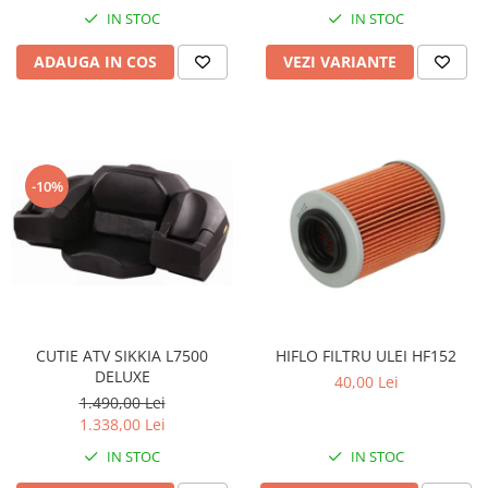
Coloana directie
IN STOC
IN STOC
Culbutor admisie
Fuzete
ADAUGA IN COS
VEZI VARIANTE
Ghidoane
Pivoti
Rulmenti
Simering
-10%
Surub Bascula
Telescoape
Alimentare, Admisie & Evacuare
Admisie
ARC Toba
Carburator
CUTIE ATV SIKKIA L7500
HIFLO FILTRU ULEI HF152
DELUXE
Evacuare
40,00 Lei
1.490,00 Lei
Filtre aer
1.338,00 Lei
FILTRU BENZINA
IN STOC
IN STOC
Injectoare