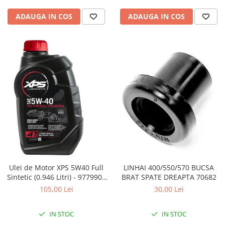
Pompe Apa
ADAUGA IN COS
ADAUGA IN COS
Radiatoare
ventilator
TGB
Ulei de Motor XPS 5W40 Full
LINHAI 400/550/570 BUCSA
Sintetic (0.946 Litri) - 9779900
BRAT SPATE DREAPTA 70682
CAN AM
105,00 Lei
30,00 Lei
IN STOC
IN STOC