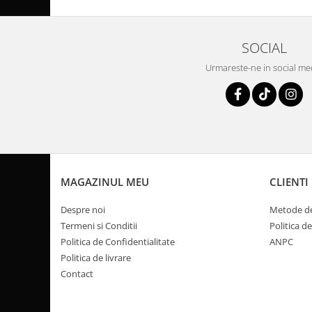
Coloana directie
Culbutor admisie
Fuzete
SOCIAL
Ghidoane
Urmareste-ne in social me
Pivoti
Rulmenti
Simering
Surub Bascula
Telescoape
Alimentare, Admisie & Evacuare
MAGAZINUL MEU
CLIENTI
Admisie
ARC Toba
Despre noi
Metode de
Carburator
Termeni si Conditii
Politica d
Evacuare
Politica de Confidentialitate
ANPC
Politica de livrare
Filtre aer
Contact
FILTRU BENZINA
Injectoare