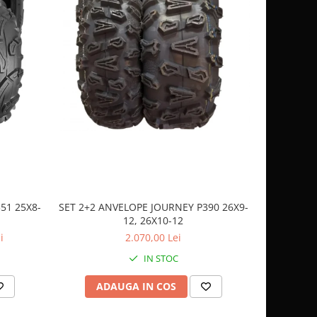
51 25X8-
SET 2+2 ANVELOPE JOURNEY P390 26X9-
CASCA
12, 26X10-12
SP
i
2.070,00 Lei
IN STOC
ADAUGA IN COS
AD