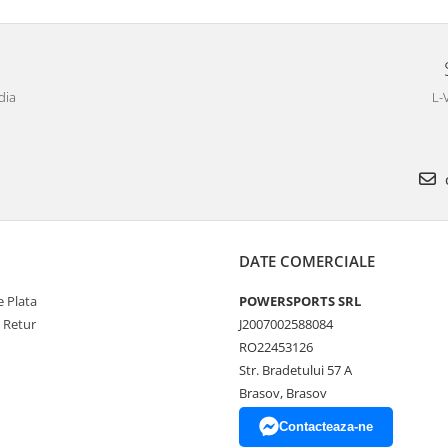
dia
L-
DATE COMERCIALE
 Plata
POWERSPORTS SRL
e Retur
J2007002588084
RO22453126
Str. Bradetului 57 A
Brasov, Brasov
Contacteaza-ne