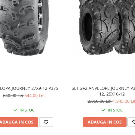
LOPA JOURNEY 27X9-12 P375
SET 2+2 ANVELOPE JOURNEY P3
12, 25X10-12
640,00 Lei
544,00 Lei
2.050,00 Lei
1.845,00 Le
IN STOC
IN STOC
ADAUGA IN COS
ADAUGA IN COS