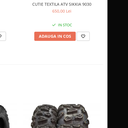
CUTIE TEXTILA ATV SIKKIA 9030
650,00 Lei
IN STOC
ADAUGA IN COS
AD