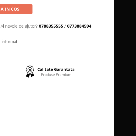
A IN COS
Ai nevoie de ajutor?
0788355555
/
0773884594
informatii
Calitate Garantata
Produse Premium