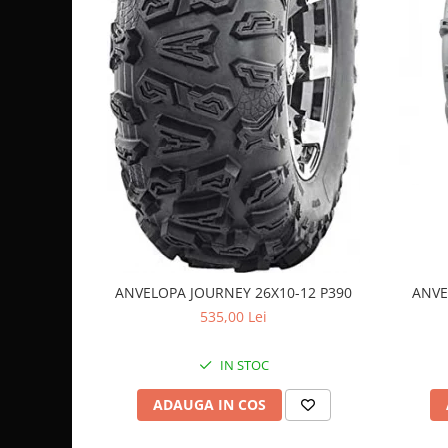
Sistem de Frânare
Discuri
Etriere
Placute
Pompe
Repartitoare
Suspensie & Direcție
Amortizor
Bieleta
Brate
ANVELOPA JOURNEY 26X10-12 P390
ANVE
Bucsi
535,00 Lei
Burduf
Butuci
IN STOC
Cabluri comenzi
Capete Bara
ADAUGA IN COS
Caseta acceleratie