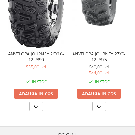
Pompa Benzina
Pompa Presiune
Robinet benzina
Sistem Alimentare
Sonda Combustibil
CFMOTO
Linhai
ANVELOPA JOURNEY 26X10-
ANVELOPA JOURNEY 27X9-
Piese Snowmobil
12 P390
12 P375
535,00 Lei
640,00 Lei
Plastice
544,00 Lei
Aparatoare
IN STOC
IN STOC
Aripi
Carcase
ADAUGA IN COS
ADAUGA IN COS
Carene
Cleme
Masti
Praguri
Sistem de Răcire