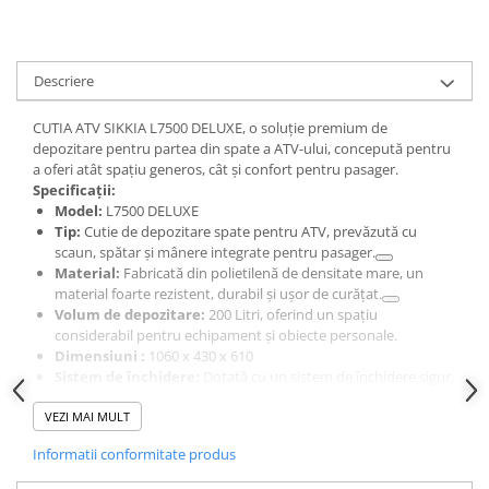
Sistem Electric & Electronică
Protectii
Baterii ATV
Armura Moto
Bloc lumini
Descriere
Centura Spate
Blocuri Comenzi
Coate
Bobina inductie
CUTIA ATV SIKKIA L7500 DELUXE, o soluție premium de
Gat
Butoane
depozitare pentru partea din spate a ATV-ului, concepută pentru
a oferi atât spațiu generos, cât și confort pentru pasager.
Genunchiere
CALCULATOR SERVO
Specificații:
Husa
Carcasa bord
Model:
L7500 DELUXE
Protectii D3O
Tip:
Cutie de depozitare spate pentru ATV, prevăzută cu
CDI
scaun, spătar și mânere integrate pentru pasager.
Slidere
Contacte
Material:
Fabricată din polietilenă de densitate mare, un
Strada
ELECTROMOTOR
material foarte rezistent, durabil și ușor de curățat.
Volum de depozitare:
200 Litri, oferind un spațiu
Relee
Touring
considerabil pentru echipament și obiecte personale.
Rotor
Vesta
Dimensiuni :
1060 x 430 x 610
Senzori
Sistem de închidere:
Dotată cu un sistem de închidere sigur,
cu cheie.
Sigurante
VEZI MAI MULT
Kit de montare:
Se livrează cu un kit de 4 U-bolturi, necesar
Statoare
pentru montarea fermă pe portbagajul ATV-ului.
Informatii conformitate produs
Termostate
Elemente de siguranță:
Dispune de ochi de pisică
(reflectori) în partea din spate și pe laterale pentru o
Tunner