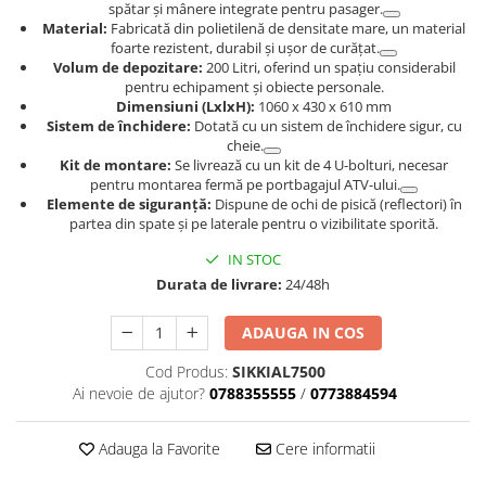
Dama
MOTORAS CUPLARE 4X4
Mansoane Moto
spătar și mânere integrate pentru pasager.
Copii
Material:
Fabricată din polietilenă de densitate mare, un material
Planetare
Parbrize moto
foarte rezistent, durabil și ușor de curățat.
Genti/Rucsacuri
Transmisie, Variator & Ambreiaj
Pedale si Scarite
Volum de depozitare:
200 Litri, oferind un spațiu considerabil
Proiectoare
pentru echipament și obiecte personale.
ATV/Quad
Ambreiaj
Dimensiuni (LxlxH):
1060 x 430 x 610 mm
Scule
Curele
Cagule/Masti
Sistem de închidere:
Dotată cu un sistem de închidere sigur, cu
Suveniruri
cheie.
Fulie Variator
Casual
Kit de montare:
Se livrează cu un kit de 4 U-bolturi, necesar
Transport
Intinzatoare Lant
pentru montarea fermă pe portbagajul ATV-ului.
Blugi
Uleiuri
Motor Transmisie
Elemente de siguranță:
Dispune de ochi de pisică (reflectori) în
Camasi
partea din spate și pe laterale pentru o vizibilitate sporită.
ACCESORII SNOWMOBIL
Oala ambreiaj
Sepci
IN STOC
PATINA GHIDAJ
INTRETINERE MOTO & ATV
Copii
Durata de livrare:
24/48h
Pinioane
Casti
Piulita ambreiaj & diferential
ADAUGA IN COS
Protectii
Role Variator
OCHELARI
Cod Produs:
SIKKIAL7500
Schimbatoare Viteza
Ai nevoie de ajutor?
0788355555
/
0773884594
ATV - QUAD
Slider fulie
Copii
Tamburi Ambreiaj
Adauga la Favorite
Cere informatii
Cross - Enduro
Variatoare
Strada