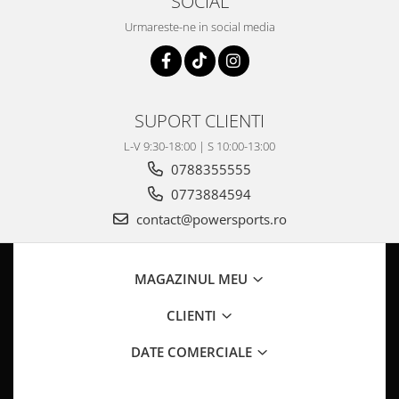
SOCIAL
Pompe Apa
Urmareste-ne in social media
Radiatoare
ventilator
TGB
SUPORT CLIENTI
L-V 9:30-18:00 | S 10:00-13:00
0788355555
0773884594
contact@powersports.ro
MAGAZINUL MEU
CLIENTI
DATE COMERCIALE