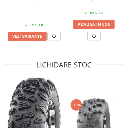
Coloana directie
TONE pentru CF MOTO si
CAN AM
Culbutor admisie
IN STOC
Fuzete
Ghidoane
ADAUGA IN COS
IN STOC
Pivoti
VEZI VARIANTE
Rulmenti
Simering
Surub Bascula
Telescoape
LICHIDARE STOC
Alimentare, Admisie & Evacuare
Admisie
ARC Toba
Carburator
Evacuare
-15%
Filtre aer
FILTRU BENZINA
Injectoare