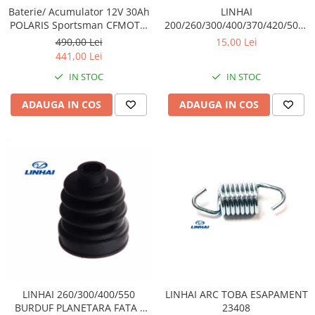
Sistem Electric & Electronică
LINHAI
Baterie/ Acumulator 12V 30Ah
Protectii
Baterii ATV
200/260/300/400/370/420/500/5
POLARIS Sportsman CFMOTO
TAMPON CAUCIUC ( PRAG) /
400 / 450 AU / 550 / 625 / 820 /
Armura Moto
Bloc lumini
15,00 Lei
490,00 Lei
ESAPAMENT 20316
850 / 1000 fara intretinere
441,00 Lei
Centura Spate
Blocuri Comenzi
Coate
IN STOC
IN STOC
Bobina inductie
Gat
Butoane
ADAUGA IN COS
ADAUGA IN COS
Genunchiere
CALCULATOR SERVO
Husa
Carcasa bord
Protectii D3O
CDI
Slidere
Contacte
Strada
ELECTROMOTOR
Relee
Touring
Rotor
Vesta
Senzori
Sigurante
Statoare
LINHAI ARC TOBA ESAPAMENT
LINHAI 260/300/400/550
Termostate
23408
BURDUF PLANETARA FATA /
Tunner