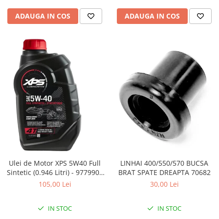
Pompe Apa
ADAUGA IN COS
ADAUGA IN COS
Radiatoare
ventilator
TGB
Ulei de Motor XPS 5W40 Full
LINHAI 400/550/570 BUCSA
Sintetic (0.946 Litri) - 9779900
BRAT SPATE DREAPTA 70682
CAN AM
105,00 Lei
30,00 Lei
IN STOC
IN STOC