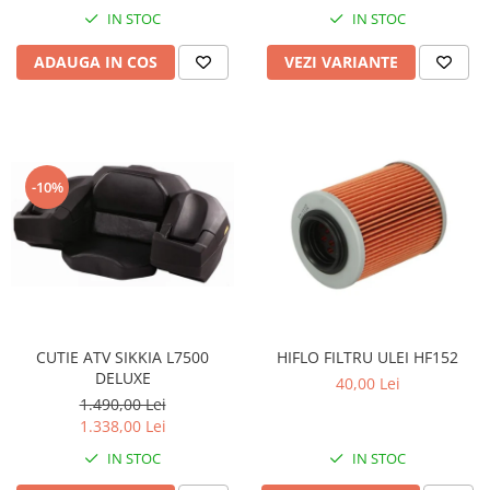
Coloana directie
IN STOC
IN STOC
Culbutor admisie
Fuzete
ADAUGA IN COS
VEZI VARIANTE
Ghidoane
Pivoti
Rulmenti
Simering
-10%
Surub Bascula
Telescoape
Alimentare, Admisie & Evacuare
Admisie
ARC Toba
Carburator
CUTIE ATV SIKKIA L7500
HIFLO FILTRU ULEI HF152
DELUXE
Evacuare
40,00 Lei
1.490,00 Lei
Filtre aer
1.338,00 Lei
FILTRU BENZINA
IN STOC
IN STOC
Injectoare