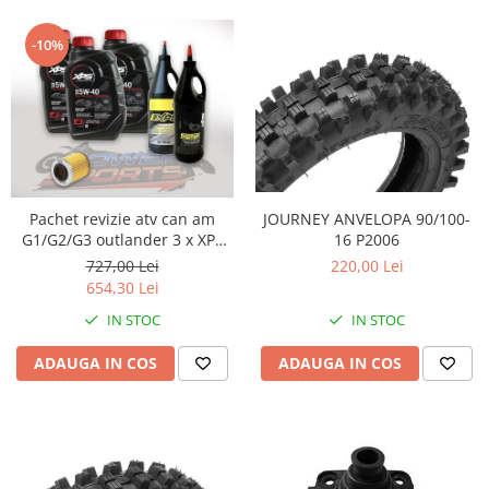
-10%
JOURNEY ANVELOPA 90/100-
Pachet revizie atv can am
16 P2006
G1/G2/G3 outlander 3 x XPS
can am ulei 5w40 BRP, ULEI
220,00 Lei
727,00 Lei
GRUP FATA XPS 75W90, ULEI
654,30 Lei
GRUP SPATE SI CUTIE
IN STOC
IN STOC
75W140.FILTRU ULEI ORIGINAL
CAN AM
ADAUGA IN COS
ADAUGA IN COS