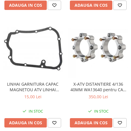
ADAUGA IN COS
ADAUGA IN COS
LINHAI GARNITURA CAPAC
X-ATV DISTANTIERE 4/136
MAGNETOU ATV LINHAI
40MM WA13640 pentru CAN
260/300/400 - 23617
AM
15,00 Lei
350,00 Lei
IN STOC
IN STOC
ADAUGA IN COS
ADAUGA IN COS