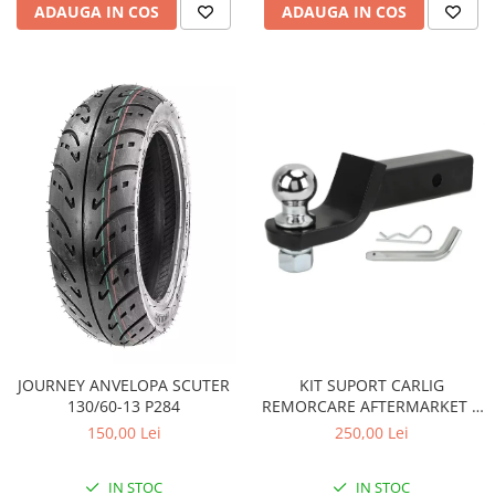
Pompa Benzina
ADAUGA IN COS
ADAUGA IN COS
Pompa Presiune
Robinet benzina
Sistem Alimentare
Sonda Combustibil
CFMOTO
Linhai
Piese Snowmobil
Plastice
Aparatoare
Aripi
Carcase
Carene
JOURNEY ANVELOPA SCUTER
KIT SUPORT CARLIG
Cleme
130/60-13 P284
REMORCARE AFTERMARKET 2
Masti
INCH CU BILA SI STIFT 3.4
150,00 Lei
250,00 Lei
TONE pentru CF MOTO si CAN
Praguri
AM
Sistem de Răcire
IN STOC
IN STOC