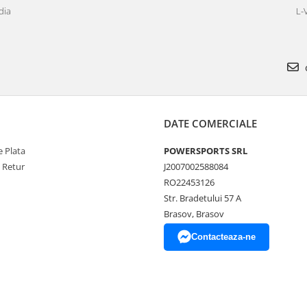
dia
L-
DATE COMERCIALE
 Plata
POWERSPORTS SRL
e Retur
J2007002588084
RO22453126
Str. Bradetului 57 A
Brasov, Brasov
Contacteaza-ne