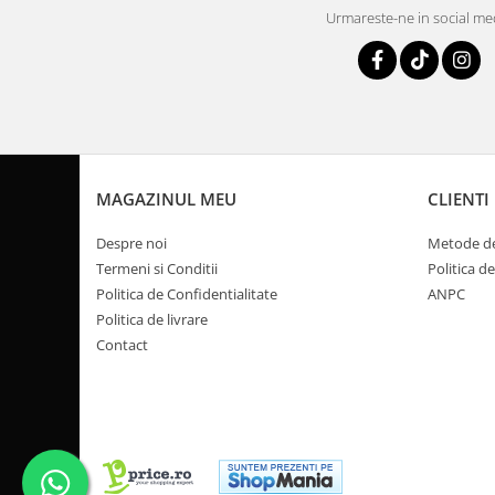
Pompa Benzina
Urmareste-ne in social me
Pompa Presiune
Robinet benzina
Sistem Alimentare
Sonda Combustibil
CFMOTO
Linhai
MAGAZINUL MEU
CLIENTI
Piese Snowmobil
Despre noi
Metode de
Plastice
Termeni si Conditii
Politica d
Aparatoare
Politica de Confidentialitate
ANPC
Aripi
Politica de livrare
Carcase
Contact
Carene
Cleme
Masti
Praguri
Sistem de Răcire