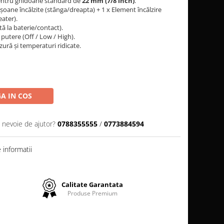
entru ghidoane standard de
22 mm (7/8 inch)
.
oane încălzite (stânga/dreapta) + 1 x Element încălzire
ater).
ă la baterie/contact).
utere (Off / Low / High).
zură și temperaturi ridicate.
A IN COS
i nevoie de ajutor?
0788355555
/
0773884594
informatii
Calitate Garantata
Produse Premium