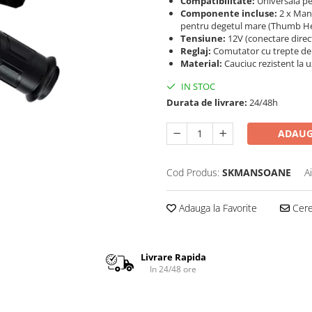
Compatibilitate:
Universală p
Componente incluse:
2 x Manș
pentru degetul mare (Thumb He
Tensiune:
12V (conectare direct
Reglaj:
Comutator cu trepte de p
Material:
Cauciuc rezistent la u
IN STOC
Durata de livrare:
24/48h
ADAUG
Cod Produs:
SKMANSOANE
A
Adauga la Favorite
Cere 
Livrare Rapida
In 24/48 ore