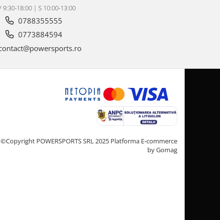
V 9:30-18:00 | S 10:00-13:00
0788355555
0773884594
contact@powersports.ro
©Copyright POWERSPORTS SRL 2025
Platforma E-commerce
by Gomag