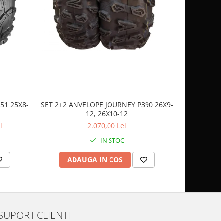
51 25X8-
SET 2+2 ANVELOPE JOURNEY P390 26X9-
CASCA
12, 26X10-12
SP
i
2.070,00 Lei
IN STOC
ADAUGA IN COS
AD
SUPORT CLIENTI