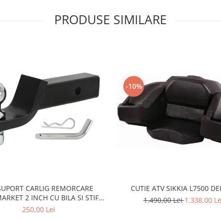
PRODUSE SIMILARE
prasolicita bateria ATV-ului,
rd de
22 mm (7/8 inch)
.
dreapta) + 1 x Element încălzire
-10%
h).
cate.
 SUPORT CARLIG REMORCARE
CUTIE ATV SIKKIA L7500 D
ARKET 2 INCH CU BILA SI STIFT
1.490,00 Lei
1.338,00 Le
NE pentru CF MOTO si CAN AM
250,00 Lei