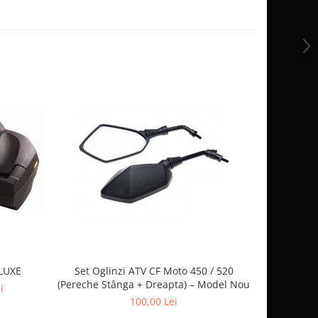
ELUXE
Set Oglinzi ATV CF Moto 450 / 520
CFMOTO
(Pereche Stânga + Dreapta) – Model Nou
ALUM
i
100,00 Lei