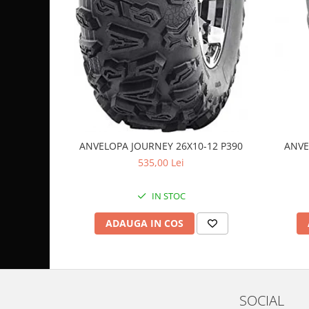
Coloana directie
Culbutor admisie
Fuzete
Ghidoane
Pivoti
Rulmenti
Simering
Surub Bascula
ANVELOPA JOURNEY 26X10-12 P390
ANVE
Telescoape
535,00 Lei
Alimentare, Admisie & Evacuare
Admisie
IN STOC
ARC Toba
Carburator
ADAUGA IN COS
Evacuare
Filtre aer
FILTRU BENZINA
Injectoare
SOCIAL