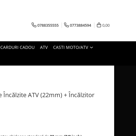
0788355555
0773884594
0,00
CARDURI CADOU
ATV
CASTI MOTO/ATV
Încălzite ATV (22mm) + Încălzitor