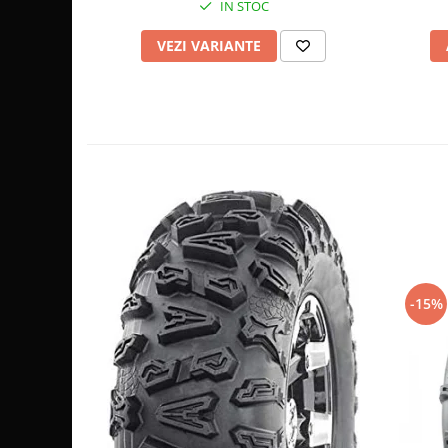
IN STOC
Sistem de Frânare
VEZI VARIANTE
Discuri
Etriere
Placute
Pompe
Repartitoare
Suspensie & Direcție
Amortizor
Bieleta
Brate
Bucsi
-15%
Burduf
Butuci
Cabluri comenzi
Capete Bara
Caseta acceleratie