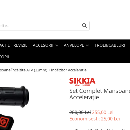
ACHET REVIZIE
ACCESORII
ANVELOPE
TROLII/CABLURI
OPII
oane Încălzite ATV (22mm) + Încălzitor Accelerație
Set Complet Mansoane 
Accelerație
280,00 Lei
255,00 Lei
Economisesti:
25,00
Lei