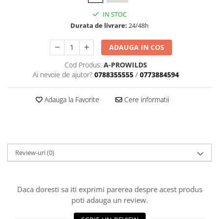
Dama
MOTORAS CUPLARE 4X4
Mansoane Moto
Copii
Planetare
Parbrize moto
IN STOC
Genti/Rucsacuri
Durata de livrare:
24/48h
Transmisie, Variator & Ambreiaj
Pedale si Scarite
Proiectoare
ATV/Quad
Ambreiaj
ADAUGA IN COS
Scule
Curele
Cagule/Masti
Suveniruri
Cod Produs:
A-PROWILDS
Fulie Variator
Casual
Ai nevoie de ajutor?
0788355555
/
0773884594
Transport
Intinzatoare Lant
Blugi
Uleiuri
Motor Transmisie
Camasi
Adauga la Favorite
Cere informatii
ACCESORII SNOWMOBIL
Oala ambreiaj
Sepci
PATINA GHIDAJ
INTRETINERE MOTO & ATV
Copii
Pinioane
Casti
Piulita ambreiaj & diferential
Protectii
Review-uri
(0)
Role Variator
OCHELARI
Schimbatoare Viteza
ATV - QUAD
Slider fulie
Daca doresti sa iti exprimi parerea despre acest produs
Copii
Tamburi Ambreiaj
poti adauga un review.
Cross - Enduro
Variatoare
Strada