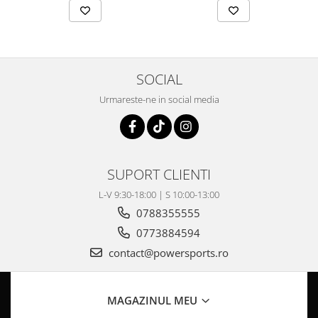
Pompa Benzina
Pompa Presiune
Robinet benzina
Sistem Alimentare
SOCIAL
Sonda Combustibil
CFMOTO
Urmareste-ne in social media
Linhai
Piese Snowmobil
Plastice
SUPORT CLIENTI
Aparatoare
L-V 9:30-18:00 | S 10:00-13:00
Aripi
0788355555
Carcase
0773884594
Carene
contact@powersports.ro
Cleme
Masti
Praguri
MAGAZINUL MEU
Sistem de Răcire