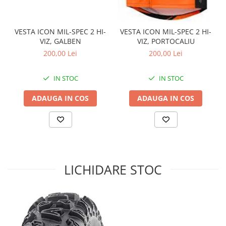
Sistem de Frânare
Discuri
VESTA ICON MIL-SPEC 2 HI-
VESTA ICON MIL-SPEC 2 HI-
VIZ, GALBEN
VIZ, PORTOCALIU
Etriere
200,00 Lei
200,00 Lei
Placute
Pompe
IN STOC
IN STOC
Repartitoare
Suspensie & Direcție
ADAUGA IN COS
ADAUGA IN COS
Amortizor
Bieleta
Brate
Bucsi
Burduf
LICHIDARE STOC
Butuci
Cabluri comenzi
Capete Bara
Caseta acceleratie