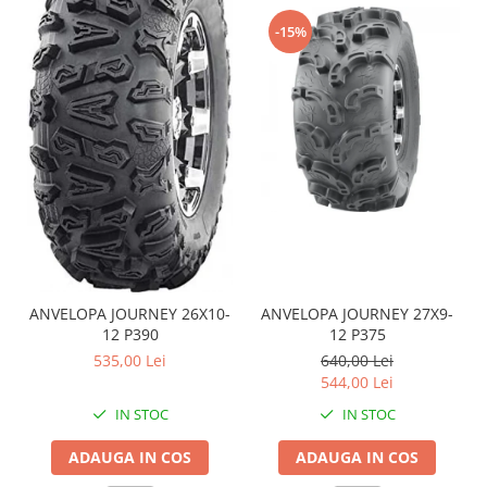
Coloana directie
Culbutor admisie
-15%
Fuzete
Ghidoane
Pivoti
Rulmenti
Simering
Surub Bascula
Telescoape
Alimentare, Admisie & Evacuare
Admisie
ANVELOPA JOURNEY 26X10-
ANVELOPA JOURNEY 27X9-
ARC Toba
12 P390
12 P375
Carburator
535,00 Lei
640,00 Lei
Evacuare
544,00 Lei
Filtre aer
IN STOC
IN STOC
FILTRU BENZINA
ADAUGA IN COS
ADAUGA IN COS
Injectoare