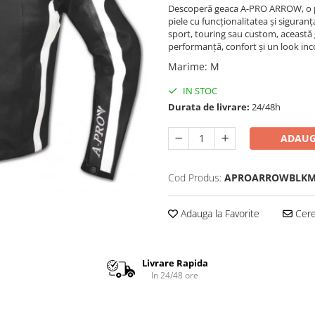
Descoperă geaca A-PRO ARROW, o pie
piele cu funcționalitatea și siguran
sport, touring sau custom, această 
performanță, confort și un look in
Marime
:
M
IN STOC
Durata de livrare:
24/48h
ADAUG
Cod Produs:
APROARROWBLK
Adauga la Favorite
Cere 
Livrare Rapida
In 24/48 ore