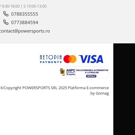
V 9:30-18:00 | S 10:00-13:00
0788355555
0773884594
contact@powersports.ro
©Copyright POWERSPORTS SRL 2025
Platforma E-commerce
by Gomag