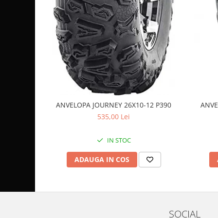
Coloana directie
Culbutor admisie
Fuzete
Ghidoane
Pivoti
Rulmenti
Simering
Surub Bascula
Telescoape
ANVELOPA JOURNEY 26X10-12 P390
ANVE
Alimentare, Admisie & Evacuare
535,00 Lei
Admisie
IN STOC
ARC Toba
Carburator
ADAUGA IN COS
Evacuare
Filtre aer
FILTRU BENZINA
Injectoare
SOCIAL