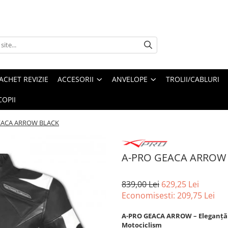
ACHET REVIZIE
ACCESORII
ANVELOPE
TROLII/CABLURI
OPII
EACA ARROW BLACK
A-PRO GEACA ARROW
839,00 Lei
629,25 Lei
Economisesti:
209,75
Lei
A-PRO GEACA ARROW – Eleganță di
Motociclism