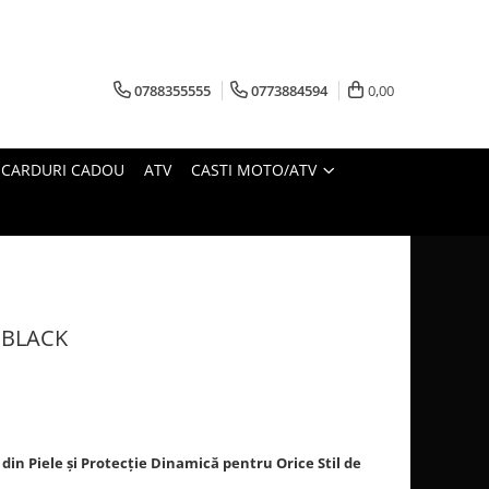
0788355555
0773884594
0,00
CARDURI CADOU
ATV
CASTI MOTO/ATV
 BLACK
n Piele și Protecție Dinamică pentru Orice Stil de