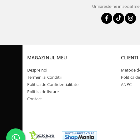
Pompa Benzina
Urmareste-ne in social me
Pompa Presiune
Robinet benzina
Sistem Alimentare
Sonda Combustibil
CFMOTO
Linhai
MAGAZINUL MEU
CLIENTI
Piese Snowmobil
Despre noi
Metode de
Plastice
Termeni si Conditii
Politica d
Aparatoare
Politica de Confidentialitate
ANPC
Aripi
Politica de livrare
Carcase
Contact
Carene
Cleme
Masti
Praguri
Sistem de Răcire