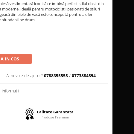
să vestimentară iconică ce îmbină perfect stilul clasic din
ța moderne. Ideală pentru motocicliștii pasionați de stiluri
geacă din piele de vacă este concepută pentru a oferi
confundabil pe drum.
A IN COS
M
Ai nevoie de ajutor?
0788355555
/
0773884594
informatii
Calitate Garantata
Produse Premium