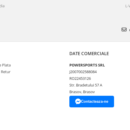
dia
L-
DATE COMERCIALE
 Plata
POWERSPORTS SRL
e Retur
J2007002588084
RO22453126
Str. Bradetului 57 A
Brasov, Brasov
Contacteaza-ne