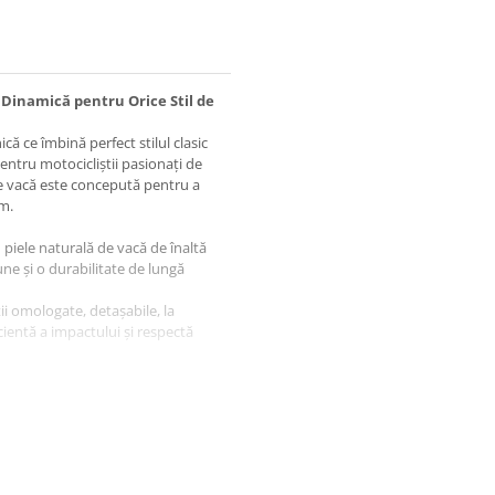
 Dinamică pentru Orice Stil de
 ce îmbină perfect stilul clasic
entru motocicliștii pasionați de
de vacă este concepută pentru a
um.
piele naturală de vacă de înaltă
une și o durabilitate de lungă
ii omologate, detașabile, la
icientă a impactului și respectă
tură suplimentară, detașabilă, la
ertebrale.
tă termică HotLife, detașabilă și
eme rece. Aceasta poate fi
de, oferind versatilitate pe tot