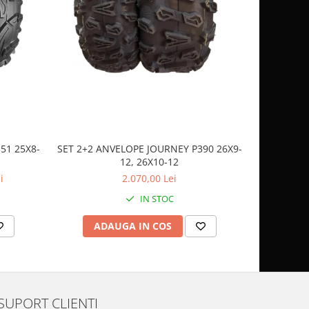
51 25X8-
SET 2+2 ANVELOPE JOURNEY P390 26X9-
CASCA
12, 26X10-12
SP
i
2.070,00 Lei
IN STOC
ADAUGA IN COS
AD
SUPORT CLIENTI