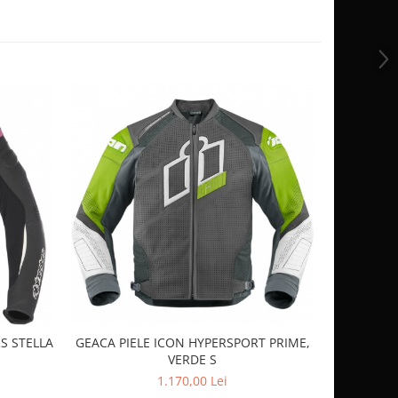
S STELLA
GEACA PIELE ICON HYPERSPORT PRIME,
GEACA 
VERDE S
1.170,00 Lei