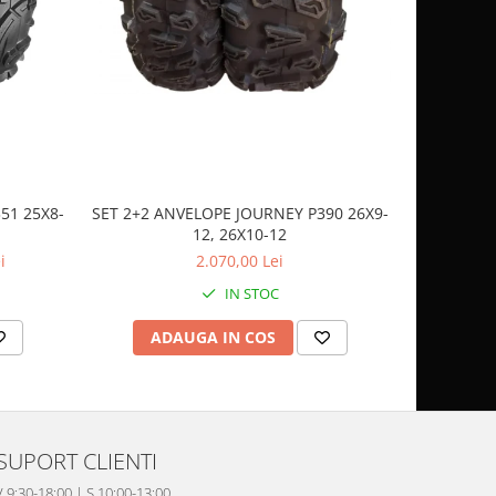
51 25X8-
SET 2+2 ANVELOPE JOURNEY P390 26X9-
CASCA
12, 26X10-12
SP
i
2.070,00 Lei
IN STOC
ADAUGA IN COS
AD
SUPORT CLIENTI
V 9:30-18:00 | S 10:00-13:00