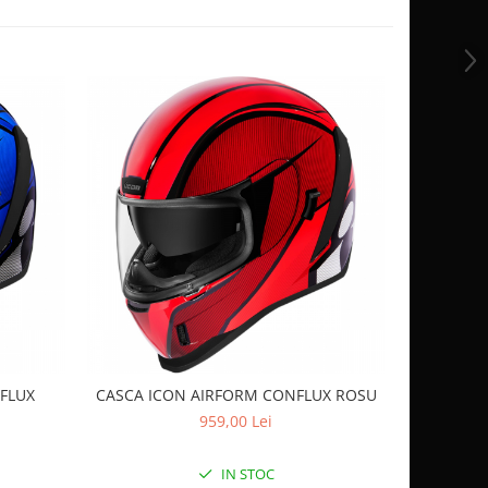
-10%
FLUX
CASCA ICON AIRFORM CONFLUX ROSU
CASCA
959,00 Lei
9
IN STOC