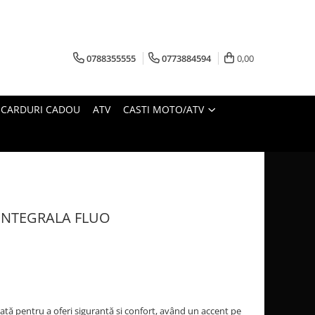
0788355555
0773884594
0,00
CARDURI CADOU
ATV
CASTI MOTO/ATV
INTEGRALA FLUO
tată pentru a oferi siguranță și confort, având un accent pe