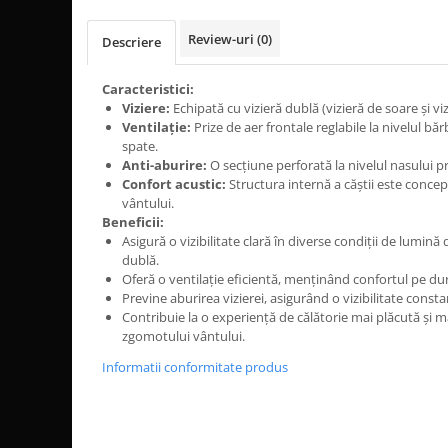
Dama
MOTORAS CUPLARE 4X4
Mansoane Moto
Copii
Planetare
Parbrize moto
Review-uri
(0)
Descriere
Genti/Rucsacuri
Transmisie, Variator & Ambreiaj
Pedale si Scarite
Proiectoare
ATV/Quad
Ambreiaj
Caracteristici:
Scule
Viziere:
Echipată cu vizieră dublă (vizieră de soare și viz
Curele
Cagule/Masti
Ventilație:
Prize de aer frontale reglabile la nivelul băr
Suveniruri
Fulie Variator
Casual
spate.
Transport
Intinzatoare Lant
Anti-aburire:
O secțiune perforată la nivelul nasului pr
Blugi
Uleiuri
Confort acustic:
Structura internă a căștii este conc
Motor Transmisie
Camasi
vântului.
ACCESORII SNOWMOBIL
Oala ambreiaj
Beneficii:
Sepci
PATINA GHIDAJ
INTRETINERE MOTO & ATV
Asigură o vizibilitate clară în diverse condiții de lumină
Copii
dublă.
Pinioane
Oferă o ventilație eficientă, menținând confortul pe dura
Casti
Piulita ambreiaj & diferential
Previne aburirea vizierei, asigurând o vizibilitate consta
Protectii
Contribuie la o experiență de călătorie mai plăcută și m
Role Variator
zgomotului vântului.
OCHELARI
Schimbatoare Viteza
Informatii conformitate produs
ATV - QUAD
Slider fulie
Copii
Tamburi Ambreiaj
Cross - Enduro
Variatoare
Strada