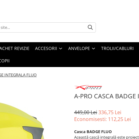
ACHET REVIZIE
ACCESORII
ANVELOPE
TROLII/CABLURI
OPII
GE INTEGRALA FLUO
A-PRO CASCA BADGE 
449,00 Lei
336,75 Lei
Economisesti:
112,25
Lei
Casca BADGE FLUO
Această cască integrală este proiec