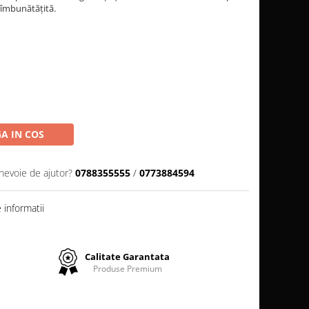
 îmbunătățită.
A IN COS
 nevoie de ajutor?
0788355555
/
0773884594
informatii
Calitate Garantata
Produse Premium