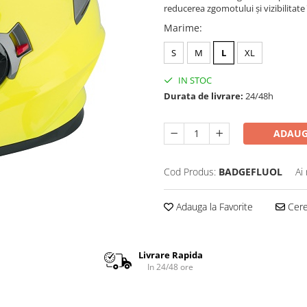
reducerea zgomotului și vizibilitate
Marime
:
S
M
L
XL
IN STOC
Durata de livrare:
24/48h
ADAUG
Cod Produs:
BADGEFLUOL
Ai
Adauga la Favorite
Cere 
Livrare Rapida
In 24/48 ore