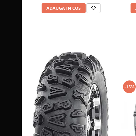
Sistem de Frânare
ADAUGA IN COS
Discuri
Etriere
Placute
Pompe
Repartitoare
Suspensie & Direcție
Amortizor
Bieleta
Brate
-15%
Bucsi
Burduf
Butuci
Cabluri comenzi
Capete Bara
Caseta acceleratie