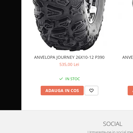
Coloana directie
Culbutor admisie
Fuzete
Ghidoane
Pivoti
Rulmenti
Simering
Surub Bascula
ANVELOPA JOURNEY 26X10-12 P390
ANVE
Telescoape
535,00 Lei
Alimentare, Admisie & Evacuare
IN STOC
Admisie
ARC Toba
ADAUGA IN COS
Carburator
Evacuare
Filtre aer
FILTRU BENZINA
SOCIAL
Injectoare
Urmareste-ne in social me