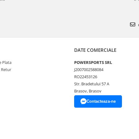
DATE COMERCIALE
 Plata
POWERSPORTS SRL
e Retur
J2007002588084
RO22453126
Str. Bradetului 57 A
Brasov, Brasov
Contacteaza-ne