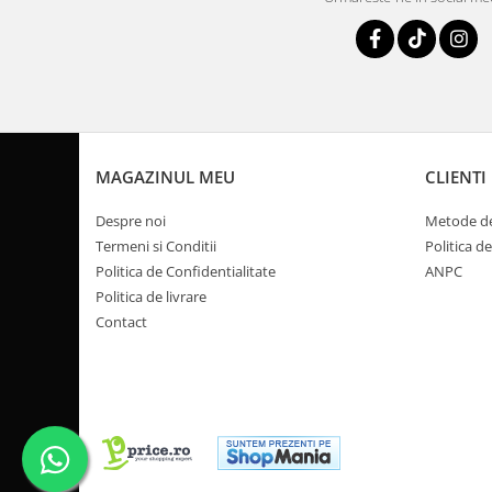
Pompa Benzina
Pompa Presiune
Robinet benzina
Sistem Alimentare
Sonda Combustibil
CFMOTO
MAGAZINUL MEU
CLIENTI
Linhai
Piese Snowmobil
Despre noi
Metode de
Termeni si Conditii
Politica d
Plastice
Politica de Confidentialitate
ANPC
Aparatoare
Politica de livrare
Aripi
Contact
Carcase
Carene
Cleme
Masti
Praguri
Sistem de Răcire