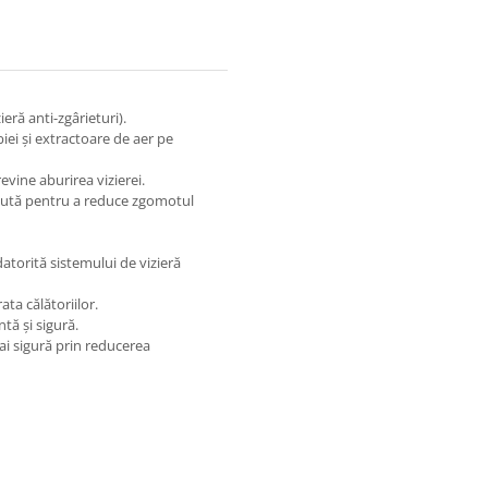
ieră anti-zgârieturi).
biei și extractoare de aer pe
evine aburirea vizierei.
epută pentru a reduce zgomotul
 datorită sistemului de vizieră
ta călătoriilor.
ntă și sigură.
ai sigură prin reducerea