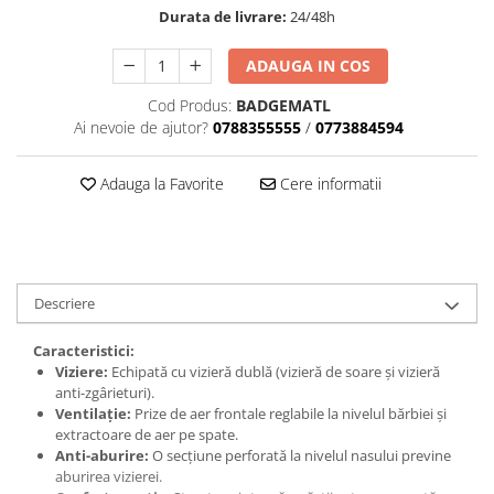
Dama
MOTORAS CUPLARE 4X4
Mansoane Moto
Durata de livrare:
24/48h
Copii
Planetare
Parbrize moto
Genti/Rucsacuri
Transmisie, Variator & Ambreiaj
Pedale si Scarite
ADAUGA IN COS
Proiectoare
ATV/Quad
Ambreiaj
Cod Produs:
BADGEMATL
Scule
Curele
Cagule/Masti
Ai nevoie de ajutor?
0788355555
/
0773884594
Suveniruri
Fulie Variator
Casual
Transport
Intinzatoare Lant
Adauga la Favorite
Cere informatii
Blugi
Uleiuri
Motor Transmisie
Camasi
ACCESORII SNOWMOBIL
Oala ambreiaj
Sepci
PATINA GHIDAJ
INTRETINERE MOTO & ATV
Copii
Pinioane
Descriere
Casti
Piulita ambreiaj & diferential
Protectii
Role Variator
Caracteristici:
OCHELARI
Viziere:
Echipată cu vizieră dublă (vizieră de soare și vizieră
Schimbatoare Viteza
anti-zgârieturi).
ATV - QUAD
Slider fulie
Ventilație:
Prize de aer frontale reglabile la nivelul bărbiei și
Copii
extractoare de aer pe spate.
Tamburi Ambreiaj
Anti-aburire:
O secțiune perforată la nivelul nasului previne
Cross - Enduro
Variatoare
aburirea vizierei.
Strada