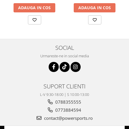
Pompa Benzina
ADAUGA IN COS
ADAUGA IN COS
Pompa Presiune
Robinet benzina
Sistem Alimentare
Sonda Combustibil
CFMOTO
SOCIAL
Linhai
Piese Snowmobil
Urmareste-ne in social media
Plastice
Aparatoare
Aripi
SUPORT CLIENTI
Carcase
L-V 9:30-18:00 | S 10:00-13:00
Carene
0788355555
Cleme
0773884594
Masti
contact@powersports.ro
Praguri
Sistem de Răcire