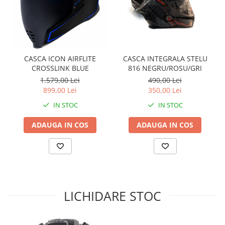
Sistem de Frânare
Discuri
Etriere
Placute
CASCA ICON AIRFLITE
CASCA INTEGRALA STELU
Pompe
CROSSLINK BLUE
816 NEGRU/ROSU/GRI
1.579,00 Lei
490,00 Lei
Repartitoare
899,00 Lei
350,00 Lei
Suspensie & Direcție
IN STOC
IN STOC
Amortizor
Bieleta
ADAUGA IN COS
ADAUGA IN COS
Brate
Bucsi
Burduf
Butuci
Cabluri comenzi
LICHIDARE STOC
Capete Bara
Caseta acceleratie