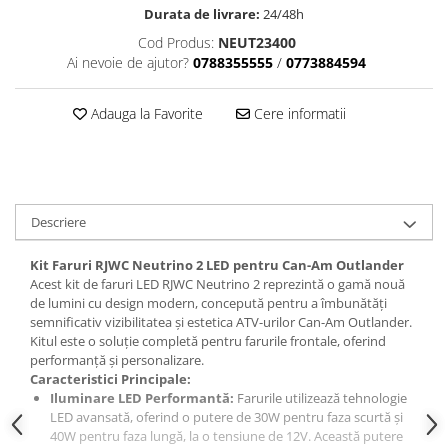
Sistem Electric & Electronică
Durata de livrare:
24/48h
Protectii
Baterii ATV
Cod Produs:
NEUT23400
Armura Moto
Bloc lumini
Ai nevoie de ajutor?
0788355555
/
0773884594
Centura Spate
Blocuri Comenzi
Coate
Bobina inductie
Adauga la Favorite
Cere informatii
Gat
Butoane
Genunchiere
CALCULATOR SERVO
Husa
Carcasa bord
Protectii D3O
CDI
Descriere
Slidere
Contacte
Strada
ELECTROMOTOR
Kit Faruri RJWC Neutrino 2 LED pentru Can-Am Outlander
Acest kit de faruri LED RJWC Neutrino 2 reprezintă o gamă nouă
Relee
Touring
de lumini cu design modern, concepută pentru a îmbunătăți
Rotor
semnificativ vizibilitatea și estetica ATV-urilor Can-Am Outlander.
Vesta
Kitul este o soluție completă pentru farurile frontale, oferind
Senzori
performanță și personalizare.
Sigurante
Caracteristici Principale:
Statoare
Iluminare LED Performantă:
Farurile utilizează tehnologie
LED avansată, oferind o putere de 30W pentru faza scurtă și
Termostate
40W pentru faza lungă, la o tensiune de 12V. Această putere
Tunner