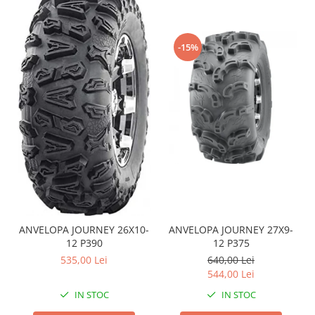
Pompa Benzina
Pompa Presiune
Robinet benzina
-15%
Sistem Alimentare
Sonda Combustibil
CFMOTO
Linhai
Piese Snowmobil
Plastice
Aparatoare
Aripi
Carcase
ANVELOPA JOURNEY 26X10-
ANVELOPA JOURNEY 27X9-
Carene
12 P390
12 P375
Cleme
535,00 Lei
640,00 Lei
Masti
544,00 Lei
Praguri
IN STOC
IN STOC
Sistem de Răcire