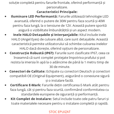
Dama
MOTORAS CUPLARE 4X4
Mansoane Moto
soluție completă pentru farurile frontale, oferind performanță și
Copii
Planetare
Parbrize moto
personalizare.
Caracteristici Principale:
Genti/Rucsacuri
Transmisie, Variator & Ambreiaj
Pedale si Scarite
Iluminare LED Performantă:
Farurile utilizează tehnologie LED
Proiectoare
avansată, oferind o putere de 30W pentru faza scurtă și 40W
ATV/Quad
Ambreiaj
pentru faza lungă, la o tensiune de 12V. Această putere sporită
Scule
Curele
Cagule/Masti
asigură o vizibilitate îmbunătățită și un aspect modern.
Suveniruri
Fulie Variator
Inele HALO Detașabile și Interșanjabile:
Kitul include inele
Casual
HALO (Angel Eyes) de culoare albă, care sunt detașabile. Această
Transport
Intinzatoare Lant
caracteristică permite utilizatorului să schimbe culoarea inelelor
Blugi
Uleiuri
Motor Transmisie
HALO dacă dorește, oferind opțiuni de personalizare.
Camasi
Construcție Robustă (IP67):
Farurile sunt clasificate IP67, ceea ce
ACCESORII SNOWMOBIL
Oala ambreiaj
înseamnă că sunt complet protejate împotriva prafului și pot
Sepci
PATINA GHIDAJ
INTRETINERE MOTO & ATV
rezista la imersia în apă la o adâncime de până la 1 metru timp de
Copii
30 de minute.
Pinioane
Conectori de Calitate:
Echipate cu conectori Deutsch și conectori
Casti
Piulita ambreiaj & diferential
compatibili OE (Original Equipment), asigurând o conexiune sigură
Protectii
și o instalare facilă.
Role Variator
Certificare E-Mark:
Farurile dețin certificarea E-Mark atât pentru
OCHELARI
Schimbatoare Viteza
faza lungă, cât și pentru faza scurtă, confirmând conformitatea cu
ATV - QUAD
Slider fulie
standardele europene de siguranță și performanță.
Kit Complet de Instalare:
Setul include toate cele patru faruri și
Copii
Tamburi Ambreiaj
toate materialele necesare pentru o instalare completă și rapidă.
Cross - Enduro
Variatoare
STOC EPUIZAT
Strada