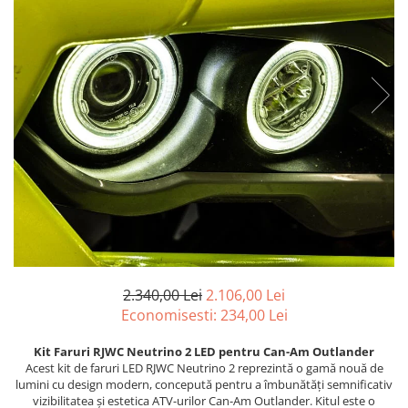
Strada/Touring
Garnituri
Protectii Amortizor
ATV - QUAD
Kit cilindru
Rampe
Cross - Enduro
Magnetouri
Remorca ATV Snowmobil
Dama
Motor complet
Remorcare
Copii
Pistoane
Sararita ATV/UTV
Snowmobil
Placa presiune
SCUT ATV
PANTALONI
Pompe Ulei
Sei
Strada
Segmenti
Semnalizari/Stopuri
ATV/Quad
Sistem Pornire
SISTEM CABINA
Touring
Supape
Suporti
Dama
Tampon motor
Vanatoare
Copii
Grupuri, Diferențiale & Cardane
ACCESORII MOTO
Snowmobil
Capete Planetara
Aparatoare Maini
2.340,00 Lei
2.106,00 Lei
Cross - Enduro
Economisesti:
234,00
Lei
Cardane
Cricuri
TRICOURI
Cruce cardan
Cutii Moto
Kit Faruri RJWC Neutrino 2 LED pentru Can-Am Outlander
ATV - QUAD
Diferentiale
Generale
Acest kit de faruri LED RJWC Neutrino 2 reprezintă o gamă nouă de
Cross - Enduro
lumini cu design modern, concepută pentru a îmbunătăți semnificativ
Grup
Huse Moto
vizibilitatea și estetica ATV-urilor Can-Am Outlander. Kitul este o