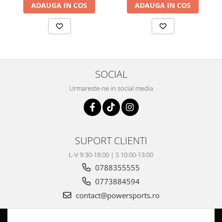
ADAUGA IN COS
ADAUGA IN COS
Pompe Apa
Radiatoare
ventilator
TGB
SOCIAL
Urmareste-ne in social media
SUPORT CLIENTI
L-V 9:30-18:00 | S 10:00-13:00
0788355555
0773884594
contact@powersports.ro