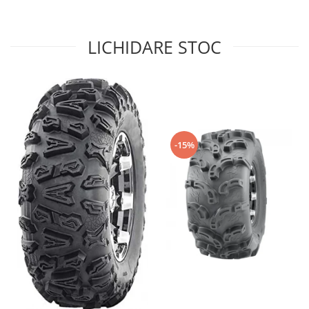
Coloana directie
Culbutor admisie
Fuzete
LICHIDARE STOC
Ghidoane
Pivoti
Rulmenti
Simering
Surub Bascula
-15%
Telescoape
Alimentare, Admisie & Evacuare
Admisie
ARC Toba
Carburator
Evacuare
Filtre aer
FILTRU BENZINA
Injectoare