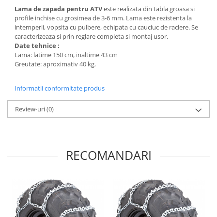
Dama
MOTORAS CUPLARE 4X4
Mansoane Moto
Lama de zapada pentru ATV
este realizata din tabla groasa si
Copii
Planetare
Parbrize moto
profile inchise cu grosimea de 3-6 mm. Lama este rezistenta la
Genti/Rucsacuri
Transmisie, Variator & Ambreiaj
Pedale si Scarite
intemperii, vopsita cu pulbere, echipata cu cauciuc de raclere. Se
caracterizeaza si prin reglare completa si montaj usor.
Proiectoare
ATV/Quad
Ambreiaj
Date tehnice :
Scule
Curele
Lama: latime 150 cm, inaltime 43 cm
Cagule/Masti
Suveniruri
Greutate: aproximativ 40 kg.
Fulie Variator
Casual
Transport
Intinzatoare Lant
Blugi
Informatii conformitate produs
Uleiuri
Motor Transmisie
Camasi
ACCESORII SNOWMOBIL
Oala ambreiaj
Review-uri
(0)
Sepci
PATINA GHIDAJ
INTRETINERE MOTO & ATV
Copii
Pinioane
Casti
Piulita ambreiaj & diferential
Protectii
RECOMANDARI
Role Variator
OCHELARI
Schimbatoare Viteza
ATV - QUAD
Slider fulie
Copii
Tamburi Ambreiaj
Cross - Enduro
Variatoare
Strada