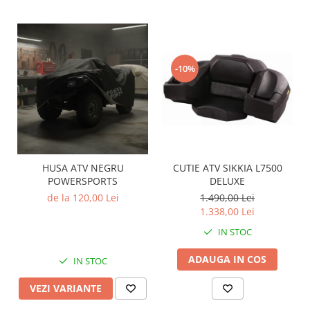
Sistem de Frânare
Discuri
Etriere
-10%
Placute
Pompe
Repartitoare
Suspensie & Direcție
Amortizor
HUSA ATV NEGRU
CUTIE ATV SIKKIA L7500
Bieleta
POWERSPORTS
DELUXE
Brate
de la 120,00 Lei
1.490,00 Lei
Bucsi
1.338,00 Lei
Burduf
IN STOC
Butuci
Cabluri comenzi
ADAUGA IN COS
IN STOC
Capete Bara
VEZI VARIANTE
Caseta acceleratie