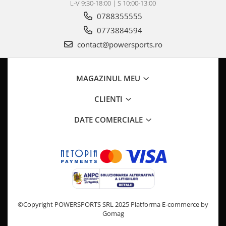
L-V 9:30-18:00 | S 10:00-13:00
Pompe Apa
0788355555
Radiatoare
0773884594
ventilator
contact@powersports.ro
TGB
MAGAZINUL MEU
CLIENTI
DATE COMERCIALE
©Copyright POWERSPORTS SRL 2025
Platforma E-commerce by
Gomag