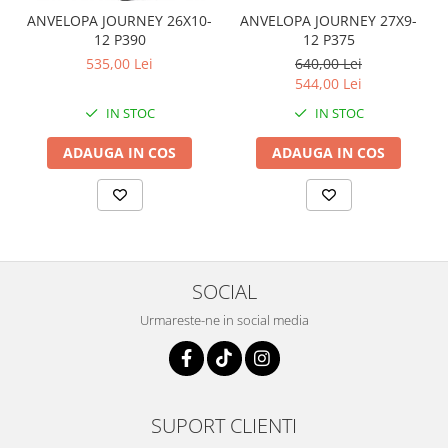
Pompa Benzina
ANVELOPA JOURNEY 26X10-
ANVELOPA JOURNEY 27X9-
Pompa Presiune
12 P390
12 P375
Robinet benzina
535,00 Lei
640,00 Lei
Sistem Alimentare
544,00 Lei
Sonda Combustibil
IN STOC
IN STOC
CFMOTO
ADAUGA IN COS
ADAUGA IN COS
Linhai
Piese Snowmobil
Plastice
Aparatoare
Aripi
SOCIAL
Carcase
Urmareste-ne in social media
Carene
Cleme
Masti
Praguri
SUPORT CLIENTI
Sistem de Răcire