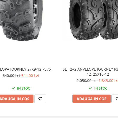
LOPA JOURNEY 27X9-12 P375
SET 2+2 ANVELOPE JOURNEY P3
12, 25X10-12
640,00 Lei
544,00 Lei
2.050,00 Lei
1.845,00 Le
IN STOC
IN STOC
ADAUGA IN COS
ADAUGA IN COS