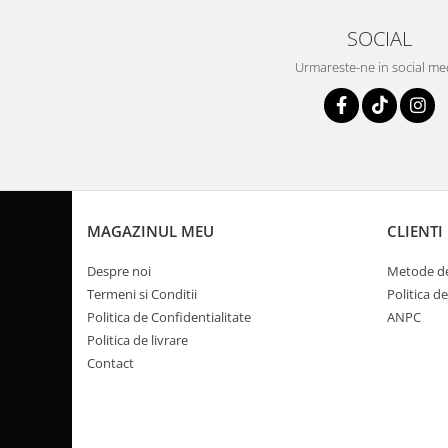
Coloana directie
Culbutor admisie
SOCIAL
Fuzete
Urmareste-ne in social me
Ghidoane
Pivoti
Rulmenti
Simering
Surub Bascula
Telescoape
MAGAZINUL MEU
CLIENTI
Alimentare, Admisie & Evacuare
Admisie
Despre noi
Metode de
ARC Toba
Termeni si Conditii
Politica d
Politica de Confidentialitate
ANPC
Carburator
Politica de livrare
Evacuare
Contact
Filtre aer
FILTRU BENZINA
Injectoare