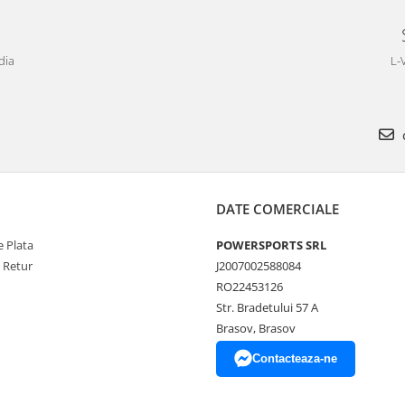
dia
L-
DATE COMERCIALE
 Plata
POWERSPORTS SRL
e Retur
J2007002588084
RO22453126
Str. Bradetului 57 A
Brasov, Brasov
Contacteaza-ne