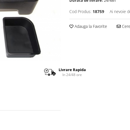
Durata de livrare:
24/48h
Cod Produs:
18759
Ai nevoie d
Adauga la Favorite
Cere 
Livrare Rapida
In 24/48 ore