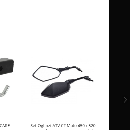
RCARE
Set Oglinzi ATV CF Moto 450 / 520
CFMOTO