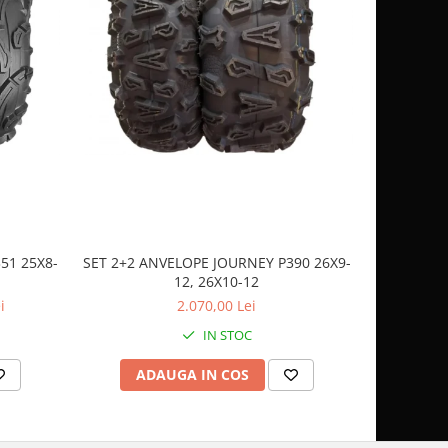
51 25X8-
SET 2+2 ANVELOPE JOURNEY P390 26X9-
CASCA
12, 26X10-12
SP
i
2.070,00 Lei
IN STOC
ADAUGA IN COS
AD