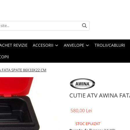
ACHET REVIZIE
ACCESORII
ANVELOPE
TROLII/CABLURI
OPII
A FATA SPATE 86X33X22 CM
CUTIE ATV AWINA FAT
580,00 Lei
STOC EPUIZAT