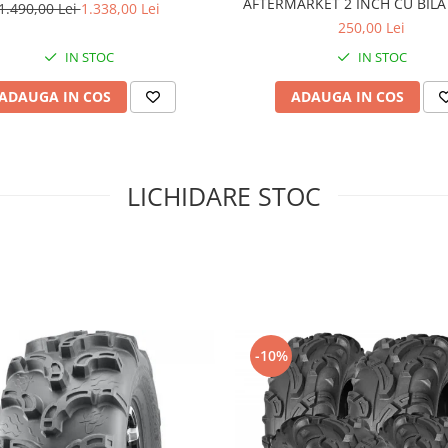
AFTERMARKET 2 INCH CU BILA 
1.490,00 Lei
1.338,00 Lei
3.4 TONE pentru CF MOTO si
250,00 Lei
IN STOC
IN STOC
ADAUGA IN COS
ADAUGA IN COS
LICHIDARE STOC
-10%