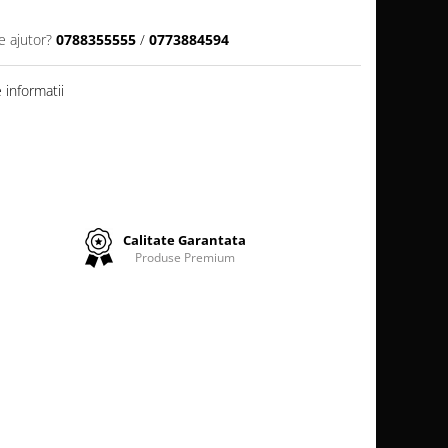
e ajutor?
0788355555
/
0773884594
informatii
Calitate Garantata
Produse Premium