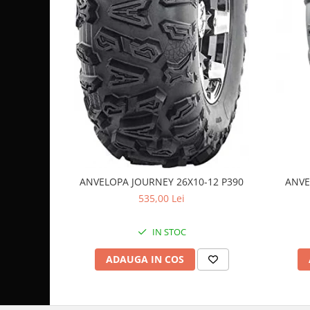
Sistem de Frânare
Discuri
Etriere
Placute
Pompe
Repartitoare
Suspensie & Direcție
Amortizor
Bieleta
ANVELOPA JOURNEY 26X10-12 P390
ANVE
Brate
535,00 Lei
Bucsi
Burduf
IN STOC
Butuci
Cabluri comenzi
ADAUGA IN COS
Capete Bara
Caseta acceleratie