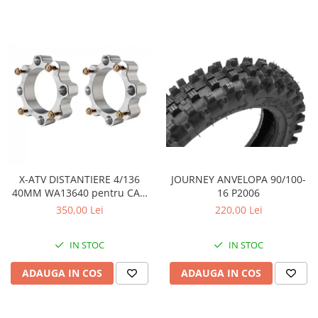
JOURNEY ANVELOPA 90/100-
X-ATV DISTANTIERE 4/136
16 P2006
40MM WA13640 pentru CAN
AM
220,00 Lei
350,00 Lei
IN STOC
IN STOC
ADAUGA IN COS
ADAUGA IN COS