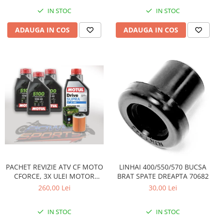
Pompe Apa
IN STOC
IN STOC
Radiatoare
ADAUGA IN COS
ADAUGA IN COS
ventilator
TGB
PACHET REVIZIE ATV CF MOTO
LINHAI 400/550/570 BUCSA
CFORCE, 3X ULEI MOTOR
BRAT SPATE DREAPTA 70682
MOTUL 5100 10W40, ULEI
260,00 Lei
30,00 Lei
CUTIE MOTUL DRIVE SUPRA
80W90 SI HIFLO FILTRU HF152
IN STOC
IN STOC