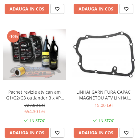
ADAUGA IN COS
ADAUGA IN COS
-10%
Pachet revizie atv can am
LINHAI GARNITURA CAPAC
G1/G2/G3 outlander 3 x XPS
MAGNETOU ATV LINHAI
can am ulei 5w40 BRP, ULEI
260/300/400 - 23617
727,00 Lei
15,00 Lei
GRUP FATA XPS 75W90, ULEI
654,30 Lei
GRUP SPATE SI CUTIE
IN STOC
IN STOC
75W140.FILTRU ULEI ORIGINAL
CAN AM
ADAUGA IN COS
ADAUGA IN COS