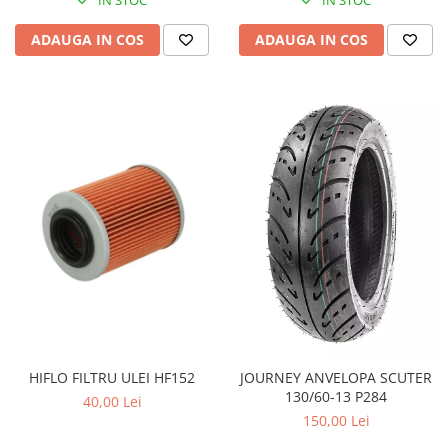
Pompa Benzina
Pompa Presiune
ADAUGA IN COS
ADAUGA IN COS
Robinet benzina
Sistem Alimentare
Sonda Combustibil
CFMOTO
Linhai
Piese Snowmobil
Plastice
Aparatoare
Aripi
Carcase
Carene
Cleme
HIFLO FILTRU ULEI HF152
JOURNEY ANVELOPA SCUTER
Masti
130/60-13 P284
40,00 Lei
Praguri
150,00 Lei
Sistem de Răcire