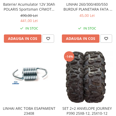
Sistem Electric & Electronică
Baterie/ Acumulator 12V 30Ah
LINHAI 260/300/400/550
Protectii
Baterii ATV
POLARIS Sportsman CFMOTO
BURDUF PLANETARA FATA /
400 / 450 AU / 550 / 625 / 820 /
SPATE 24403
Armura Moto
Bloc lumini
490,00 Lei
45,00 Lei
850 / 1000 fara intretinere
441,00 Lei
Centura Spate
Blocuri Comenzi
Coate
IN STOC
IN STOC
Bobina inductie
Gat
Butoane
ADAUGA IN COS
ADAUGA IN COS
Genunchiere
CALCULATOR SERVO
Husa
Carcasa bord
Protectii D3O
CDI
-14%
Slidere
Contacte
Strada
ELECTROMOTOR
Relee
Touring
Rotor
Vesta
Senzori
Sigurante
Statoare
LINHAI ARC TOBA ESAPAMENT
SET 2+2 ANVELOPE JOURNEY
Termostate
23408
P390 25X8-12, 25X10-12
Tunner