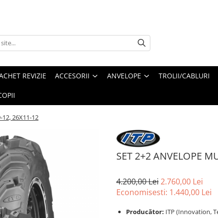
ACHET REVIZIE
ACCESORII
ANVELOPE
TROLII/CABLURI
OPII
12, 26X11-12
SET 2+2 ANVELOPE MUD
4.200,00 Lei
2.760,00 Lei
Economisesti:
1.440,00
Lei
Producător:
ITP (Innovation, T