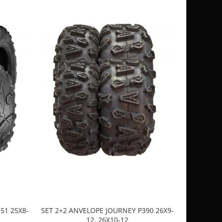
51 25X8-
SET 2+2 ANVELOPE JOURNEY P390 26X9-
CASCA
12, 26X10-12
SP