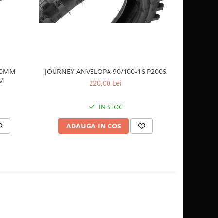
 40MM
JOURNEY ANVELOPA 90/100-16 P2006
JOURNEY 
AM
220,00 Lei
IN STOC
ADAUGA IN COS
AD