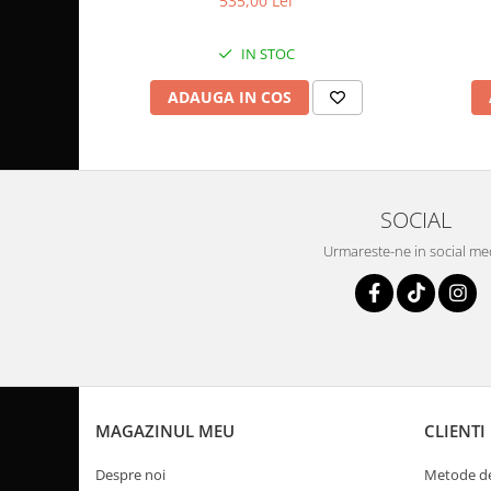
535,00 Lei
Pompa Benzina
Pompa Presiune
IN STOC
Robinet benzina
Sistem Alimentare
ADAUGA IN COS
Sonda Combustibil
CFMOTO
Linhai
Piese Snowmobil
SOCIAL
Plastice
Urmareste-ne in social me
Aparatoare
Aripi
Carcase
Carene
Cleme
Masti
MAGAZINUL MEU
CLIENTI
Praguri
Despre noi
Metode de
Sistem de Răcire