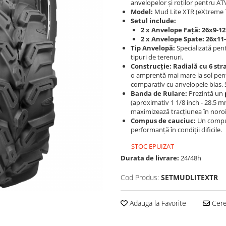
anvelopelor și roților pentru A
Model:
Mud Lite XTR (eXtreme T
Setul include:
2 x Anvelope Față:
26x9-12
2 x Anvelope Spate:
26x11
Tip Anvelopă:
Specializată pen
tipuri de terenuri.
Construcție:
Radială cu 6 stra
o amprentă mai mare la sol pentr
comparativ cu anvelopele bias.
Banda de Rulare:
Prezintă un
(aproximativ 1 1/8 inch - 28.5 m
maximizează tracțiunea în noroi ș
Compus de cauciuc:
Un compus 
performanță în condiții dificile.
STOC EPUIZAT
Durata de livrare:
24/48h
Cod Produs:
SETMUDLITEXTR
Adauga la Favorite
Cere 