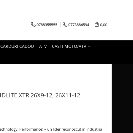
0788355555
0773884594
0,00
CARDURI CADOU
ATV
CASTI MOTO/ATV
LITE XTR 26X9-12, 26X11-12
echnology, Performance) – un lider recunoscut în industria