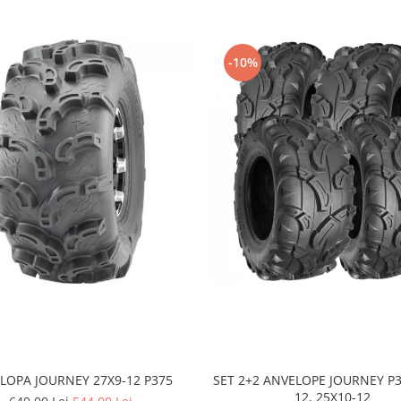
ilor și UTV-urilor
care
-10%
roțile din față și
26x11-12
nd un echilibru bun între
LOPA JOURNEY 27X9-12 P375
SET 2+2 ANVELOPE JOURNEY P3
12, 25X10-12