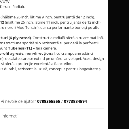
TV/UTV.
errain Radial).
(înălțime 26 inch, lățime 9 inch, pentru jantă de 12 inch).
-12
(înălțime 26 inch, lățime 11 inch, pentru jantă de 12 inch).
tru noroi (Mud Terrain), dar cu performanțe bune și pe alte
turi (6-ply rated)
. Construcția radială oferă o rulare mai lină,
u tracțiune sporită și o rezistență superioară la perforații
 Sunt
Tubeless (TL)
– fără cameră.
profil agresiv, non-direcțional
, cu crampoane adânci
m), decalate, care se extind pe umărul anvelopei. Acest design
i oferă o protecție excelentă a flancurilor.
durabil, rezistent la uzură, conceput pentru longevitate și
Ai nevoie de ajutor?
0788355555
/
0773884594
informatii