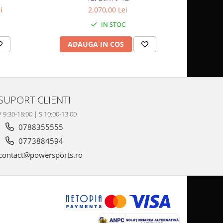
i
2.070,00 Lei
IN STOC
ADAUGA IN COS
AD
SUPORT CLIENTI
V 9:30-18:00 | S 10:00-13:00
0788355555
0773884594
contact@powersports.ro