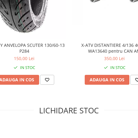
i și agresive, împreună cu
nală
în noroi, permițând
Y ANVELOPA SCUTER 130/60-13
X-ATV DISTANTIERE 4/136
P284
WA13640 pentru CAN 
i radiale
, Mud Lite XTR oferă o
ibilă
pe suprafețe dure și la
150,00 Lei
350,00 Lei
IN STOC
IN STOC
 și crampoanele extinse pe umăr
 abraziune
, protejând eficient
ADAUGA IN COS
ADAUGA IN COS
entru noroi, designul benzii de
 terenuri, cum ar fi pământul
 pentru aventurile off-road.
oane facilitează
eliminarea
LICHIDARE STOC
nea optimă și prevenind