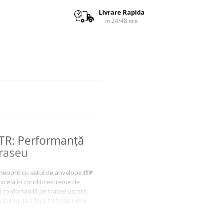
Livrare Rapida
In 24/48 ore
XTR: Performanță
Traseu
 neoprit cu setul de anvelope
ITP
xcela în condiții extreme de
și confortabilă pe trasee uscate.
itatea de a face față celor mai