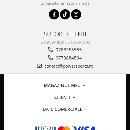
Pompa Benzina
Urmareste-ne in social media
Pompa Presiune
Robinet benzina
Sistem Alimentare
Sonda Combustibil
SUPORT CLIENTI
CFMOTO
L-V 9:30-18:00 | S 10:00-13:00
Linhai
0788355555
Piese Snowmobil
0773884594
Plastice
contact@powersports.ro
Aparatoare
Aripi
MAGAZINUL MEU
Carcase
Carene
CLIENTI
Cleme
DATE COMERCIALE
Masti
Praguri
Sistem de Răcire