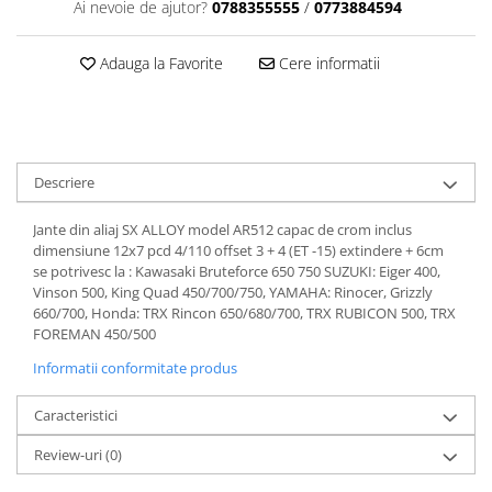
Dama
MOTORAS CUPLARE 4X4
Mansoane Moto
Ai nevoie de ajutor?
0788355555
/
0773884594
Copii
Planetare
Parbrize moto
Genti/Rucsacuri
Transmisie, Variator & Ambreiaj
Pedale si Scarite
Adauga la Favorite
Cere informatii
Proiectoare
ATV/Quad
Ambreiaj
Scule
Curele
Cagule/Masti
Suveniruri
Fulie Variator
Casual
Transport
Intinzatoare Lant
Descriere
Blugi
Uleiuri
Motor Transmisie
Camasi
Jante din aliaj SX ALLOY model AR512 capac de crom inclus
ACCESORII SNOWMOBIL
Oala ambreiaj
dimensiune 12x7 pcd 4/110 offset 3 + 4 (ET -15) extindere + 6cm
Sepci
PATINA GHIDAJ
INTRETINERE MOTO & ATV
se potrivesc la : Kawasaki Bruteforce 650 750 SUZUKI: Eiger 400,
Copii
Vinson 500, King Quad 450/700/750, YAMAHA: Rinocer, Grizzly
Pinioane
660/700, Honda: TRX Rincon 650/680/700, TRX RUBICON 500, TRX
Casti
Piulita ambreiaj & diferential
FOREMAN 450/500
Protectii
Role Variator
Informatii conformitate produs
OCHELARI
Schimbatoare Viteza
ATV - QUAD
Slider fulie
Caracteristici
Copii
Tamburi Ambreiaj
Review-uri
(0)
Cross - Enduro
Variatoare
Strada