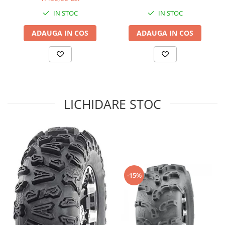
Sistem de Frânare
IN STOC
IN STOC
Discuri
ADAUGA IN COS
ADAUGA IN COS
Etriere
Placute
Pompe
Repartitoare
Suspensie & Direcție
LICHIDARE STOC
Amortizor
Bieleta
Brate
Bucsi
Burduf
Butuci
-15%
Cabluri comenzi
Capete Bara
Caseta acceleratie