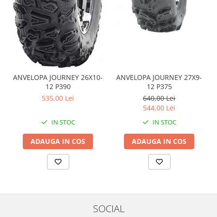
Coloana directie
Culbutor admisie
Fuzete
Ghidoane
Pivoti
Rulmenti
Simering
ANVELOPA JOURNEY 26X10-
ANVELOPA JOURNEY 27X9-
12 P390
12 P375
Surub Bascula
535,00 Lei
640,00 Lei
Telescoape
544,00 Lei
Alimentare, Admisie & Evacuare
IN STOC
IN STOC
Admisie
ADAUGA IN COS
ADAUGA IN COS
ARC Toba
Carburator
Evacuare
Filtre aer
FILTRU BENZINA
Injectoare
SOCIAL