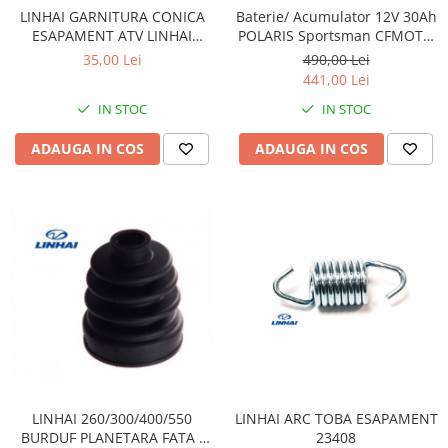
Sistem Electric & Electronică
LINHAI GARNITURA CONICA
Baterie/ Acumulator 12V 30Ah
Protectii
Baterii ATV
ESAPAMENT ATV LINHAI
POLARIS Sportsman CFMOTO
260/300/400 23411 / 25222
400 / 450 AU / 550 / 625 / 820 /
Armura Moto
Bloc lumini
35,00 Lei
490,00 Lei
850 / 1000 fara intretinere
441,00 Lei
Centura Spate
Blocuri Comenzi
Coate
IN STOC
IN STOC
Bobina inductie
Gat
Butoane
ADAUGA IN COS
ADAUGA IN COS
Genunchiere
CALCULATOR SERVO
Husa
Carcasa bord
Protectii D3O
CDI
Slidere
Contacte
Strada
ELECTROMOTOR
Relee
Touring
Rotor
Vesta
Senzori
Sigurante
Statoare
LINHAI ARC TOBA ESAPAMENT
LINHAI 260/300/400/550
Termostate
23408
BURDUF PLANETARA FATA /
Tunner