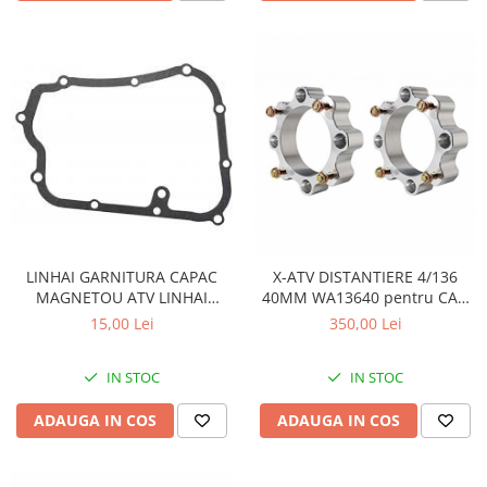
LINHAI GARNITURA CAPAC
X-ATV DISTANTIERE 4/136
MAGNETOU ATV LINHAI
40MM WA13640 pentru CAN
260/300/400 - 23617
AM
15,00 Lei
350,00 Lei
IN STOC
IN STOC
ADAUGA IN COS
ADAUGA IN COS