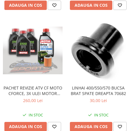
ADAUGA IN COS
ADAUGA IN COS
PACHET REVIZIE ATV CF MOTO
LINHAI 400/550/570 BUCSA
CFORCE, 3X ULEI MOTOR
BRAT SPATE DREAPTA 70682
MOTUL 5100 10W40, ULEI
260,00 Lei
30,00 Lei
CUTIE MOTUL DRIVE SUPRA
80W90 SI HIFLO FILTRU HF152
IN STOC
IN STOC
ADAUGA IN COS
ADAUGA IN COS