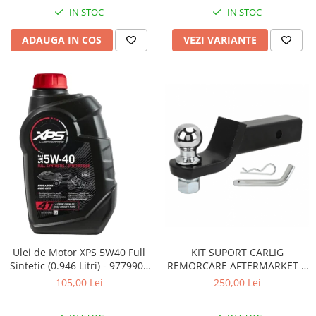
Coloana directie
IN STOC
IN STOC
Culbutor admisie
Fuzete
ADAUGA IN COS
VEZI VARIANTE
Ghidoane
Pivoti
Rulmenti
Simering
Surub Bascula
Telescoape
Alimentare, Admisie & Evacuare
Admisie
ARC Toba
Carburator
Evacuare
Ulei de Motor XPS 5W40 Full
KIT SUPORT CARLIG
Filtre aer
Sintetic (0.946 Litri) - 9779900
REMORCARE AFTERMARKET 2
CAN AM
INCH CU BILA SI STIFT 3.4
FILTRU BENZINA
105,00 Lei
250,00 Lei
TONE pentru CF MOTO si CAN
Injectoare
AM