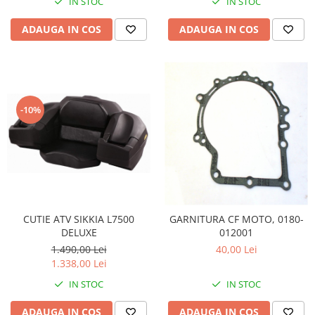
IN STOC
IN STOC
Pompa Benzina
Pompa Presiune
ADAUGA IN COS
ADAUGA IN COS
Robinet benzina
Sistem Alimentare
Sonda Combustibil
CFMOTO
-10%
Linhai
Piese Snowmobil
Plastice
Aparatoare
Aripi
Carcase
CUTIE ATV SIKKIA L7500
GARNITURA CF MOTO, 0180-
DELUXE
012001
Carene
1.490,00 Lei
40,00 Lei
Cleme
1.338,00 Lei
Masti
IN STOC
IN STOC
Praguri
Sistem de Răcire
ADAUGA IN COS
ADAUGA IN COS