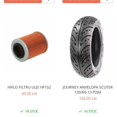
Pompe Apa
Radiatoare
ventilator
TGB
HIFLO FILTRU ULEI HF152
JOURNEY ANVELOPA SCUTER
130/60-13 P284
40,00 Lei
150,00 Lei
IN STOC
IN STOC