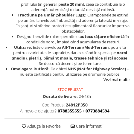
Sistem Electric & Electronică
profilului (în general,
peste 20 mm
), ceea ce contribuie la o
Protectii
Baterii ATV
aderență puternică și o durată de viață extinsă.
Tracțiune pe Umăr (Shoulder Lugs):
Crampoanele se extind
Armura Moto
Bloc lumini
pe umărul anvelopei, îmbunătățind aderența laterală în viraje,
Centura Spate
Blocuri Comenzi
în șanțuri și oferind protecție suplimentară flancurilor împotriva
obstacolelor.
Coate
Bobina inductie
Designul benzii de rulare permite o
autocurățare eficientă
în
Gat
Butoane
condiții de noroi, împiedicând acumularea de resturi.
Utilizare:
Este o anvelopă
All-Terrain/Mud-Terrain
, potrivită
Genunchiere
CALCULATOR SERVO
pentru o varietate de suprafețe, dar excelând în special pe
noroi
Husa
Carcasa bord
(mediu), pietriș, pământ moale, trasee tehnice și stâncoase
.
Protectii D3O
Se descurcă decent și pe teren tare.
CDI
Omologare Rutieră:
De obicei
NHS (Not for Highway Service)
–
Slidere
Contacte
nu este certificată pentru utilizarea pe drumurile publice.
Strada
ELECTROMOTOR
Vezi mai multe
Relee
Touring
STOC EPUIZAT
Rotor
Durata de livrare:
24/48h
Vesta
Senzori
Cod Produs:
24812P350
Sigurante
Ai nevoie de ajutor?
0788355555
/
0773884594
Statoare
Termostate
Adauga la Favorite
Cere informatii
Tunner