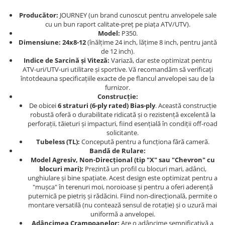
Dama
MOTORAS CUPLARE 4X4
Mansoane Moto
Copii
Planetare
Parbrize moto
Producător:
JOURNEY (un brand cunoscut pentru anvelopele sale
cu un bun raport calitate-preț pe piața ATV/UTV).
Genti/Rucsacuri
Transmisie, Variator & Ambreiaj
Pedale si Scarite
Model:
P350.
Proiectoare
ATV/Quad
Ambreiaj
Dimensiune:
24x8-12
(înălțime 24 inch, lățime 8 inch, pentru jantă
de 12 inch).
Scule
Curele
Cagule/Masti
Indice de Sarcină și Viteză:
Variază, dar este optimizat pentru
Suveniruri
Fulie Variator
ATV-uri/UTV-uri utilitare și sportive. Vă recomandăm să verificați
Casual
întotdeauna specificațiile exacte de pe flancul anvelopei sau de la
Transport
Intinzatoare Lant
furnizor.
Blugi
Uleiuri
Motor Transmisie
Construcție:
Camasi
ACCESORII SNOWMOBIL
De obicei
6 straturi (6-ply rated) Bias-ply
. Această construcție
Oala ambreiaj
Sepci
robustă oferă o durabilitate ridicată și o rezistență excelentă la
PATINA GHIDAJ
INTRETINERE MOTO & ATV
perforații, tăieturi și impacturi, fiind esențială în condiții off-road
Copii
solicitante.
Pinioane
Tubeless (TL):
Concepută pentru a funcționa fără cameră.
Casti
Piulita ambreiaj & diferential
Bandă de Rulare:
Protectii
Role Variator
Model Agresiv, Non-Direcțional (tip "X" sau "Chevron" cu
blocuri mari):
Prezintă un profil cu blocuri mari, adânci,
OCHELARI
Schimbatoare Viteza
unghiulare și bine spațiate. Acest design este optimizat pentru a
ATV - QUAD
Slider fulie
"mușca" în terenuri moi, noroioase și pentru a oferi aderență
puternică pe pietriș și rădăcini. Fiind non-direcțională, permite o
Copii
Tamburi Ambreiaj
montare versatilă (nu contează sensul de rotație) și o uzură mai
Cross - Enduro
Variatoare
uniformă a anvelopei.
Adâncimea Crampoanelor:
Are o adâncime semnificativă a
Strada