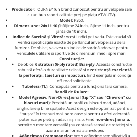
Dama
MOTORAS CUPLARE 4X4
Mansoane Moto
Copii
Planetare
Parbrize moto
Producător:
JOURNEY (un brand cunoscut pentru anvelopele sale
cu un bun raport calitate-preț pe piața ATV/UTV).
Genti/Rucsacuri
Transmisie, Variator & Ambreiaj
Pedale si Scarite
Model:
P350.
Proiectoare
ATV/Quad
Ambreiaj
Dimensiune:
24x11-10
(înălțime 24 inch, lățime 11 inch, pentru
jantă de 10 inch).
Scule
Curele
Cagule/Masti
Indice de Sarcină și Viteză:
Acești indici pot varia. Este crucial să
Suveniruri
Fulie Variator
verifici specificațiile exacte de pe flancul anvelopei sau de la
Casual
furnizor. De obicei, va avea un indice de sarcină adecvat pentru
Transport
Intinzatoare Lant
vehiculele utilitare și sportive de dimensiuni medii spre mari.
Blugi
Uleiuri
Motor Transmisie
Construcție:
Camasi
ACCESORII SNOWMOBIL
De obicei
6 straturi (6-ply rated) Bias-ply
. Această construcție
Oala ambreiaj
Sepci
robustă oferă o durabilitate ridicată și o
rezistență excelentă
PATINA GHIDAJ
INTRETINERE MOTO & ATV
la perforații, tăieturi și impacturi
, fiind esențială în condiții
Copii
off-road solicitante.
Pinioane
Tubeless (TL):
Concepută pentru a funcționa fără cameră.
Casti
Piulita ambreiaj & diferential
Bandă de Rulare:
Protectii
Role Variator
Model Agresiv, Non-Direcțional (tip "X" sau "Chevron" cu
blocuri mari):
Prezintă un profil cu blocuri mari, adânci,
OCHELARI
Schimbatoare Viteza
unghiulare și bine spațiate. Acest design este optimizat pentru a
ATV - QUAD
Slider fulie
"mușca" în terenuri moi, noroioase și pentru a oferi aderență
puternică pe pietriș, rădăcini și nisip. Fiind
non-direcțională
,
Copii
Tamburi Ambreiaj
permite o montare versatilă (nu contează sensul de rotație) și o
Cross - Enduro
Variatoare
uzură mai uniformă a anvelopei.
Adâncimea Crampoanelor:
Are o adâncime semnificativă a
Strada