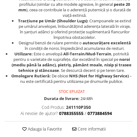
Sistem Electric & Electronică
profilului (similar cu alte modele agresive, în general
peste 20
Protectii
Baterii ATV
mm
), ceea ce contribuie la o aderență puternică și o durată de
viață extinsă.
Armura Moto
Bloc lumini
Tracțiune pe Umăr (Shoulder Lugs):
Crampoanele se extind
Centura Spate
Blocuri Comenzi
pe umărul anvelopei, îmbunătățind aderența laterală în viraje,
în șanțuri adânci și oferind protecție suplimentară flancurilor
Coate
Bobina inductie
împotriva obstacolelor.
Gat
Butoane
Designul benzii de rulare permite o
autocurățare excelentă
în condiții de noroi, împiedicând acumularea de resturi.
Genunchiere
CALCULATOR SERVO
Utilizare:
Este o anvelopă
All-Terrain/Mud-Terrain
, potrivită
Husa
Carcasa bord
pentru o varietate de suprafețe, dar excelând în special pe
noroi
Protectii D3O
(mediu până la adânc), pietriș, pământ moale, nisip și trasee
CDI
tehnice și stâncoase
. Se descurcă decent și pe teren tare.
Slidere
Contacte
Omologare Rutieră:
De obicei
NHS (Not for Highway Service)
–
Strada
ELECTROMOTOR
nu este certificată pentru utilizarea pe drumurile publice.
Relee
Touring
STOC EPUIZAT
Rotor
Durata de livrare:
24/48h
Vesta
Senzori
Cod Produs:
241110P350
Sigurante
Ai nevoie de ajutor?
0788355555
/
0773884594
Statoare
Termostate
Adauga la Favorite
Cere informatii
Tunner