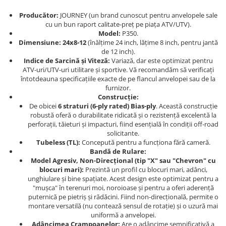
Dama
MOTORAS CUPLARE 4X4
Mansoane Moto
Copii
Planetare
Parbrize moto
Producător:
JOURNEY (un brand cunoscut pentru anvelopele sale
cu un bun raport calitate-preț pe piața ATV/UTV).
Genti/Rucsacuri
Transmisie, Variator & Ambreiaj
Pedale si Scarite
Model:
P350.
Proiectoare
ATV/Quad
Ambreiaj
Dimensiune:
24x8-12
(înălțime 24 inch, lățime 8 inch, pentru jantă
de 12 inch).
Scule
Curele
Cagule/Masti
Indice de Sarcină și Viteză:
Variază, dar este optimizat pentru
Suveniruri
Fulie Variator
ATV-uri/UTV-uri utilitare și sportive. Vă recomandăm să verificați
Casual
întotdeauna specificațiile exacte de pe flancul anvelopei sau de la
Transport
Intinzatoare Lant
furnizor.
Blugi
Uleiuri
Motor Transmisie
Construcție:
Camasi
ACCESORII SNOWMOBIL
De obicei
6 straturi (6-ply rated) Bias-ply
. Această construcție
Oala ambreiaj
Sepci
robustă oferă o durabilitate ridicată și o rezistență excelentă la
PATINA GHIDAJ
INTRETINERE MOTO & ATV
perforații, tăieturi și impacturi, fiind esențială în condiții off-road
Copii
solicitante.
Pinioane
Tubeless (TL):
Concepută pentru a funcționa fără cameră.
Casti
Piulita ambreiaj & diferential
Bandă de Rulare:
Protectii
Role Variator
Model Agresiv, Non-Direcțional (tip "X" sau "Chevron" cu
blocuri mari):
Prezintă un profil cu blocuri mari, adânci,
OCHELARI
Schimbatoare Viteza
unghiulare și bine spațiate. Acest design este optimizat pentru a
ATV - QUAD
Slider fulie
"mușca" în terenuri moi, noroioase și pentru a oferi aderență
puternică pe pietriș și rădăcini. Fiind non-direcțională, permite o
Copii
Tamburi Ambreiaj
montare versatilă (nu contează sensul de rotație) și o uzură mai
Cross - Enduro
Variatoare
uniformă a anvelopei.
Adâncimea Crampoanelor:
Are o adâncime semnificativă a
Strada