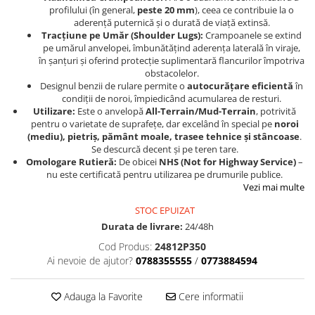
Sistem Electric & Electronică
profilului (în general,
peste 20 mm
), ceea ce contribuie la o
Protectii
Baterii ATV
aderență puternică și o durată de viață extinsă.
Tracțiune pe Umăr (Shoulder Lugs):
Crampoanele se extind
Armura Moto
Bloc lumini
pe umărul anvelopei, îmbunătățind aderența laterală în viraje,
Centura Spate
Blocuri Comenzi
în șanțuri și oferind protecție suplimentară flancurilor împotriva
obstacolelor.
Coate
Bobina inductie
Designul benzii de rulare permite o
autocurățare eficientă
în
Gat
Butoane
condiții de noroi, împiedicând acumularea de resturi.
Utilizare:
Este o anvelopă
All-Terrain/Mud-Terrain
, potrivită
Genunchiere
CALCULATOR SERVO
pentru o varietate de suprafețe, dar excelând în special pe
noroi
Husa
Carcasa bord
(mediu), pietriș, pământ moale, trasee tehnice și stâncoase
.
Protectii D3O
Se descurcă decent și pe teren tare.
CDI
Omologare Rutieră:
De obicei
NHS (Not for Highway Service)
–
Slidere
Contacte
nu este certificată pentru utilizarea pe drumurile publice.
Strada
ELECTROMOTOR
Vezi mai multe
Relee
Touring
STOC EPUIZAT
Rotor
Durata de livrare:
24/48h
Vesta
Senzori
Cod Produs:
24812P350
Sigurante
Ai nevoie de ajutor?
0788355555
/
0773884594
Statoare
Termostate
Adauga la Favorite
Cere informatii
Tunner