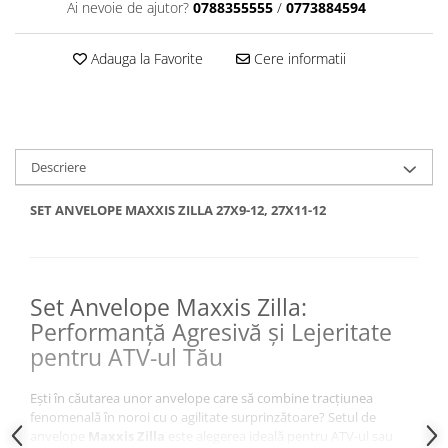
Sistem Electric & Electronică
Ai nevoie de ajutor?
0788355555
/
0773884594
Protectii
Baterii ATV
Armura Moto
Bloc lumini
Adauga la Favorite
Cere informatii
Centura Spate
Blocuri Comenzi
Coate
Bobina inductie
Gat
Butoane
Genunchiere
CALCULATOR SERVO
Descriere
Husa
Carcasa bord
SET ANVELOPE MAXXIS ZILLA 27X9-12, 27X11-12
Protectii D3O
CDI
Slidere
Contacte
Strada
ELECTROMOTOR
Relee
Touring
Set Anvelope Maxxis Zilla:
Rotor
Performanță Agresivă și Lejeritate
Vesta
Senzori
pentru ATV-ul Tău
Sigurante
Statoare
Ești în căutarea unor anvelope care să combine tracțiunea
fenomenală în noroi cu o agilitate surprinzătoare? Setul de
Termostate
anvelope
Maxxis Zilla
este alegerea ideală pentru ATV-ul sau
Tunner