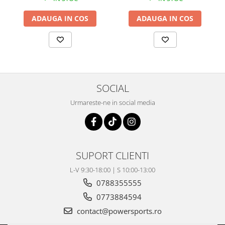
27x9-12
pentru roțile din față și
27x11-12
pentru roțile din spate
Pompe Apa
sunt comune pentru vehiculele de mare putere, oferind o
ADAUGA IN COS
ADAUGA IN COS
stabilitate crescută și o amprentă extinsă pe sol.
Radiatoare
ventilator
TGB
SOCIAL
Urmareste-ne in social media
SUPORT CLIENTI
L-V 9:30-18:00 | S 10:00-13:00
0788355555
0773884594
contact@powersports.ro