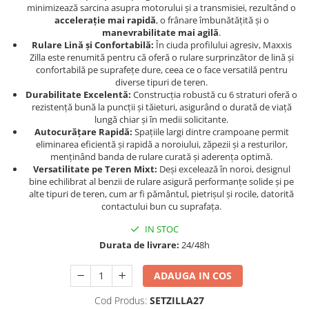
Dama
MOTORAS CUPLARE 4X4
Mansoane Moto
minimizează sarcina asupra motorului și a transmisiei, rezultând o
Copii
Planetare
Parbrize moto
accelerație mai rapidă
, o frânare îmbunătățită și o
manevrabilitate mai agilă
.
Genti/Rucsacuri
Transmisie, Variator & Ambreiaj
Pedale si Scarite
Rulare Lină și Confortabilă:
În ciuda profilului agresiv, Maxxis
Proiectoare
Zilla este renumită pentru că oferă o rulare surprinzător de lină și
ATV/Quad
Ambreiaj
confortabilă pe suprafețe dure, ceea ce o face versatilă pentru
Scule
Curele
Cagule/Masti
diverse tipuri de teren.
Suveniruri
Fulie Variator
Durabilitate Excelentă:
Construcția robustă cu 6 straturi oferă o
Casual
rezistență bună la puncții și tăieturi, asigurând o durată de viață
Transport
Intinzatoare Lant
lungă chiar și în medii solicitante.
Blugi
Uleiuri
Motor Transmisie
Autocurățare Rapidă:
Spațiile largi dintre crampoane permit
Camasi
eliminarea eficientă și rapidă a noroiului, zăpezii și a resturilor,
ACCESORII SNOWMOBIL
Oala ambreiaj
menținând banda de rulare curată și aderența optimă.
Sepci
PATINA GHIDAJ
INTRETINERE MOTO & ATV
Versatilitate pe Teren Mixt:
Deși excelează în noroi, designul
Copii
bine echilibrat al benzii de rulare asigură performanțe solide și pe
Pinioane
alte tipuri de teren, cum ar fi pământul, pietrișul și rocile, datorită
Casti
Piulita ambreiaj & diferential
contactului bun cu suprafața.
Protectii
Role Variator
IN STOC
OCHELARI
Schimbatoare Viteza
Durata de livrare:
24/48h
ATV - QUAD
Slider fulie
Copii
Tamburi Ambreiaj
ADAUGA IN COS
Cross - Enduro
Variatoare
Cod Produs:
SETZILLA27
Strada