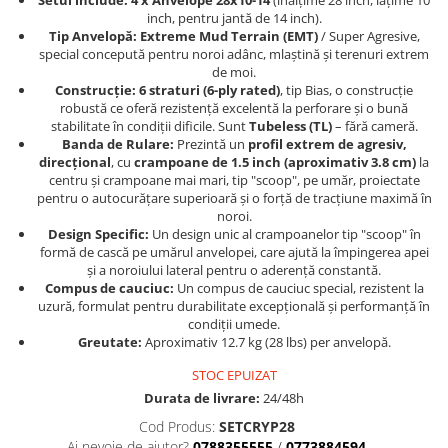
Dama
Setul include:
4 x Anvelope 28x10-14
(înălțime 28 inch, lățime 10
MOTORAS CUPLARE 4X4
Mansoane Moto
inch, pentru jantă de 14 inch).
Copii
Planetare
Parbrize moto
Tip Anvelopă:
Extreme Mud Terrain (EMT)
/ Super Agresive,
Genti/Rucsacuri
Transmisie, Variator & Ambreiaj
Pedale si Scarite
special concepută pentru noroi adânc, mlaștină și terenuri extrem
de moi.
Proiectoare
ATV/Quad
Ambreiaj
Construcție:
6 straturi (6-ply rated)
, tip Bias, o construcție
Scule
robustă ce oferă rezistență excelentă la perforare și o bună
Curele
Cagule/Masti
stabilitate în condiții dificile. Sunt
Tubeless (TL)
– fără cameră.
Suveniruri
Fulie Variator
Banda de Rulare:
Prezintă un
profil extrem de agresiv,
Casual
Transport
Intinzatoare Lant
direcțional
, cu
crampoane de 1.5 inch (aproximativ 3.8 cm)
la
Blugi
centru și crampoane mai mari, tip "scoop", pe umăr, proiectate
Uleiuri
Motor Transmisie
pentru o autocurățare superioară și o forță de tracțiune maximă în
Camasi
ACCESORII SNOWMOBIL
Oala ambreiaj
noroi.
Sepci
Design Specific:
Un design unic al crampoanelor tip "scoop" în
PATINA GHIDAJ
INTRETINERE MOTO & ATV
formă de cască pe umărul anvelopei, care ajută la împingerea apei
Copii
Pinioane
și a noroiului lateral pentru o aderență constantă.
Casti
Compus de cauciuc:
Un compus de cauciuc special, rezistent la
Piulita ambreiaj & diferential
uzură, formulat pentru durabilitate excepțională și performanță în
Protectii
Role Variator
condiții umede.
OCHELARI
Greutate:
Aproximativ 12.7 kg (28 lbs) per anvelopă.
Schimbatoare Viteza
ATV - QUAD
Slider fulie
STOC EPUIZAT
Copii
Tamburi Ambreiaj
Durata de livrare:
24/48h
Cross - Enduro
Variatoare
Cod Produs:
SETCRYP28
Strada
Ai nevoie de ajutor?
0788355555
/
0773884594