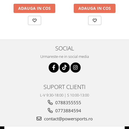
Acest set de anvelope de
28x10-14
este conceput pentru
ATV-uri
și UTV-uri puternice și modificate
, în special cele pregătite
Pompe Apa
ADAUGA IN COS
ADAUGA IN COS
pentru
utilizare intensivă în noroi și terenuri extreme
. Se
Radiatoare
potrivește pe jante de
14 inch
.
ventilator
TGB
SOCIAL
Urmareste-ne in social media
SUPORT CLIENTI
L-V 9:30-18:00 | S 10:00-13:00
0788355555
0773884594
contact@powersports.ro