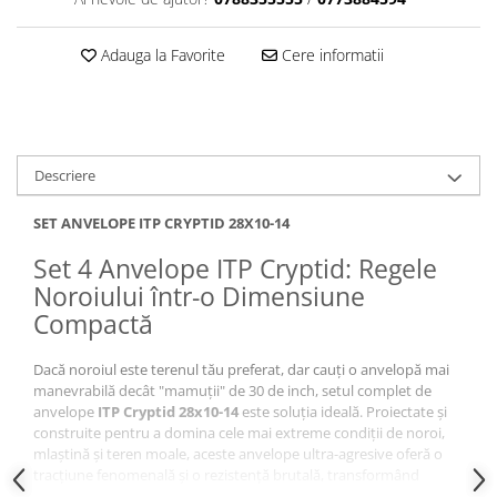
Sistem Electric & Electronică
Protectii
Baterii ATV
Adauga la Favorite
Cere informatii
Armura Moto
Bloc lumini
Centura Spate
Blocuri Comenzi
Coate
Bobina inductie
Gat
Butoane
Descriere
Genunchiere
CALCULATOR SERVO
Husa
Carcasa bord
SET ANVELOPE ITP CRYPTID 28X10-14
Protectii D3O
CDI
Set 4 Anvelope ITP Cryptid: Regele
Slidere
Contacte
Noroiului într-o Dimensiune
Strada
ELECTROMOTOR
Compactă
Relee
Touring
Rotor
Vesta
Dacă noroiul este terenul tău preferat, dar cauți o anvelopă mai
Senzori
manevrabilă decât "mamuții" de 30 de inch, setul complet de
Sigurante
anvelope
ITP Cryptid 28x10-14
este soluția ideală. Proiectate și
construite pentru a domina cele mai extreme condiții de noroi,
Statoare
mlaștină și teren moale, aceste anvelope ultra-agresive oferă o
Termostate
tracțiune fenomenală și o rezistență brutală, transformând
Tunner
vehiculul tău într-un veritabil explorator al adâncurilor, dar cu o