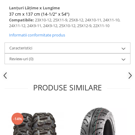
Sistem Electric & Electronică
Protectii
Lanțuri Lățime x Lungime
Baterii ATV
37 cm x 137 cm (14-1/2" x 54")
Armura Moto
Bloc lumini
Compatibile:
23X10-12, 25X11-9, 25X8-12, 24X10-11, 24X11-10,
Centura Spate
Blocuri Comenzi
24X11-12, 24X9-11, 24X9-12, 25X10-12, 25X12-9, 22X11-10
Coate
Bobina inductie
Informatii conformitate produs
Gat
Butoane
Genunchiere
Caracteristici
CALCULATOR SERVO
Husa
Carcasa bord
Review-uri
(0)
Protectii D3O
CDI
Slidere
Contacte
Strada
ELECTROMOTOR
PRODUSE SIMILARE
Relee
Touring
Rotor
Vesta
Senzori
Sigurante
-14%
Statoare
Termostate
Tunner