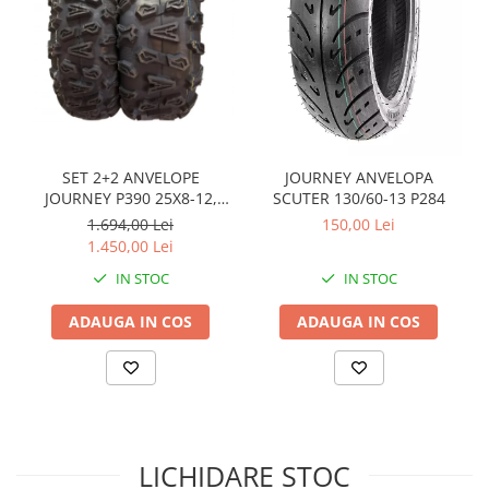
Sistem de Frânare
Discuri
Etriere
Placute
Pompe
Repartitoare
SET 2+2 ANVELOPE
JOURNEY ANVELOPA
JOURNEY P390 25X8-12,
SCUTER 130/60-13 P284
Suspensie & Direcție
25X10-12
1.694,00 Lei
150,00 Lei
Amortizor
1.450,00 Lei
Bieleta
IN STOC
IN STOC
Brate
ADAUGA IN COS
ADAUGA IN COS
Bucsi
Burduf
Butuci
Cabluri comenzi
Capete Bara
Caseta acceleratie
LICHIDARE STOC