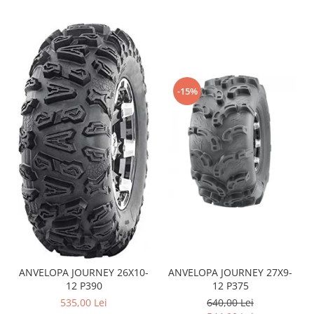
Coloana directie
Culbutor admisie
Fuzete
Ghidoane
Pivoti
-15%
Rulmenti
Simering
Surub Bascula
Telescoape
Alimentare, Admisie & Evacuare
Admisie
ARC Toba
Carburator
Evacuare
Filtre aer
ANVELOPA JOURNEY 26X10-
ANVELOPA JOURNEY 27X9-
FILTRU BENZINA
12 P390
12 P375
Injectoare
535,00 Lei
640,00 Lei