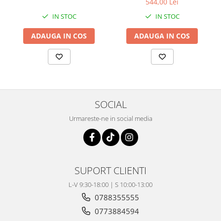
Pompa Benzina
544,00 Lei
Pompa Presiune
IN STOC
IN STOC
Robinet benzina
ADAUGA IN COS
ADAUGA IN COS
Sistem Alimentare
Sonda Combustibil
CFMOTO
Linhai
Piese Snowmobil
SOCIAL
Plastice
Urmareste-ne in social media
Aparatoare
Aripi
Carcase
Carene
SUPORT CLIENTI
Cleme
L-V 9:30-18:00 | S 10:00-13:00
Masti
0788355555
Praguri
0773884594
Sistem de Răcire