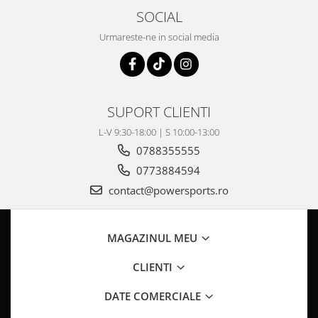
Pompa Benzina
SOCIAL
Pompa Presiune
Urmareste-ne in social media
Robinet benzina
Sistem Alimentare
Sonda Combustibil
CFMOTO
SUPORT CLIENTI
Linhai
L-V 9:30-18:00 | S 10:00-13:00
Piese Snowmobil
0788355555
Plastice
0773884594
Aparatoare
contact@powersports.ro
Aripi
Carcase
Carene
MAGAZINUL MEU
Cleme
CLIENTI
Masti
Praguri
DATE COMERCIALE
Sistem de Răcire