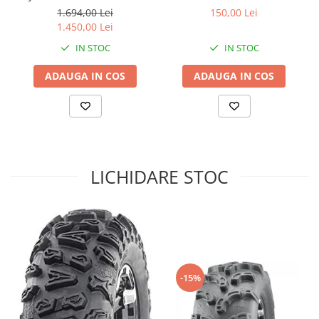
25X10-12
1.694,00 Lei
150,00 Lei
Sistem de Frânare
1.450,00 Lei
Discuri
IN STOC
IN STOC
Etriere
ADAUGA IN COS
ADAUGA IN COS
Placute
Pompe
Repartitoare
Suspensie & Direcție
Amortizor
LICHIDARE STOC
Bieleta
Brate
Bucsi
Burduf
Butuci
Cabluri comenzi
-15%
Capete Bara
Caseta acceleratie