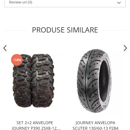
Sistem Electric & Electronică
Review-uri
(0)
Protectii
Baterii ATV
Armura Moto
Bloc lumini
Centura Spate
Blocuri Comenzi
PRODUSE SIMILARE
Coate
Bobina inductie
Gat
Butoane
Genunchiere
CALCULATOR SERVO
Husa
Carcasa bord
-14%
Protectii D3O
CDI
Slidere
Contacte
Strada
ELECTROMOTOR
Relee
Touring
Rotor
Vesta
Senzori
Sigurante
Statoare
Termostate
SET 2+2 ANVELOPE
JOURNEY ANVELOPA
JOURNEY P390 25X8-12,
SCUTER 130/60-13 P284
Tunner