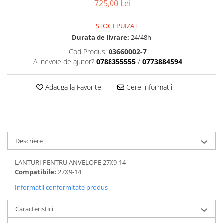
Dama
MOTORAS CUPLARE 4X4
Mansoane Moto
725,00 Lei
Copii
Planetare
Parbrize moto
Genti/Rucsacuri
STOC EPUIZAT
Transmisie, Variator & Ambreiaj
Pedale si Scarite
Durata de livrare:
24/48h
Proiectoare
ATV/Quad
Ambreiaj
Cod Produs:
03660002-7
Scule
Curele
Cagule/Masti
Ai nevoie de ajutor?
0788355555
/
0773884594
Suveniruri
Fulie Variator
Casual
Transport
Intinzatoare Lant
Adauga la Favorite
Cere informatii
Blugi
Uleiuri
Motor Transmisie
Camasi
ACCESORII SNOWMOBIL
Oala ambreiaj
Sepci
PATINA GHIDAJ
INTRETINERE MOTO & ATV
Copii
Pinioane
Descriere
Casti
Piulita ambreiaj & diferential
Protectii
Role Variator
LANTURI PENTRU ANVELOPE 27X9-14
OCHELARI
Schimbatoare Viteza
Compatibile:
27X9-14
ATV - QUAD
Slider fulie
Informatii conformitate produs
Copii
Tamburi Ambreiaj
Caracteristici
Cross - Enduro
Variatoare
Strada