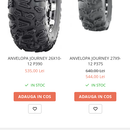
Coloana directie
Culbutor admisie
Fuzete
Ghidoane
Pivoti
Rulmenti
Simering
Surub Bascula
ANVELOPA JOURNEY 26X10-
ANVELOPA JOURNEY 27X9-
Telescoape
12 P390
12 P375
Alimentare, Admisie & Evacuare
535,00 Lei
640,00 Lei
544,00 Lei
Admisie
IN STOC
IN STOC
ARC Toba
Carburator
ADAUGA IN COS
ADAUGA IN COS
Evacuare
Filtre aer
FILTRU BENZINA
Injectoare