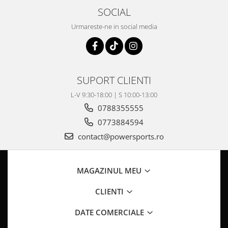
Pompa Benzina
SOCIAL
Pompa Presiune
Urmareste-ne in social media
Robinet benzina
Sistem Alimentare
Sonda Combustibil
CFMOTO
SUPORT CLIENTI
Linhai
L-V 9:30-18:00 | S 10:00-13:00
Piese Snowmobil
0788355555
Plastice
0773884594
Aparatoare
contact@powersports.ro
Aripi
Carcase
Carene
MAGAZINUL MEU
Cleme
CLIENTI
Masti
Praguri
DATE COMERCIALE
Sistem de Răcire