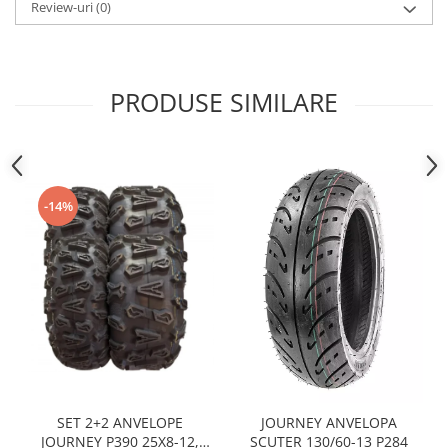
Sistem Electric & Electronică
Review-uri
(0)
Protectii
Baterii ATV
Armura Moto
Bloc lumini
Centura Spate
Blocuri Comenzi
PRODUSE SIMILARE
Coate
Bobina inductie
Gat
Butoane
Genunchiere
CALCULATOR SERVO
Husa
Carcasa bord
-14%
Protectii D3O
CDI
Slidere
Contacte
Strada
ELECTROMOTOR
Relee
Touring
Rotor
Vesta
Senzori
Sigurante
Statoare
Termostate
SET 2+2 ANVELOPE
JOURNEY ANVELOPA
JOURNEY P390 25X8-12,
SCUTER 130/60-13 P284
Tunner