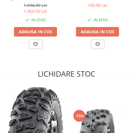
25X10-12
1.694,00 Lei
150,00 Lei
Sistem de Frânare
1.450,00 Lei
Discuri
IN STOC
IN STOC
Etriere
ADAUGA IN COS
ADAUGA IN COS
Placute
Pompe
Repartitoare
Suspensie & Direcție
Amortizor
LICHIDARE STOC
Bieleta
Brate
Bucsi
Burduf
Butuci
Cabluri comenzi
-15%
Capete Bara
Caseta acceleratie