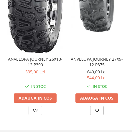
Coloana directie
Culbutor admisie
Fuzete
Ghidoane
Pivoti
Rulmenti
Simering
Surub Bascula
ANVELOPA JOURNEY 26X10-
ANVELOPA JOURNEY 27X9-
Telescoape
12 P390
12 P375
Alimentare, Admisie & Evacuare
535,00 Lei
640,00 Lei
544,00 Lei
Admisie
IN STOC
IN STOC
ARC Toba
Carburator
ADAUGA IN COS
ADAUGA IN COS
Evacuare
Filtre aer
FILTRU BENZINA
Injectoare