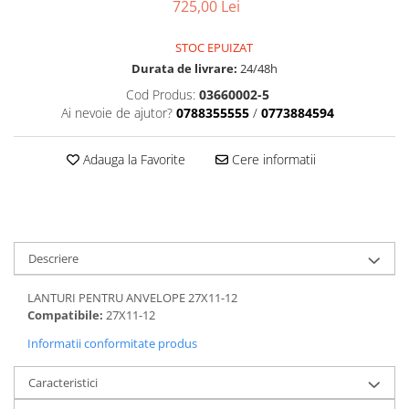
Dama
MOTORAS CUPLARE 4X4
Mansoane Moto
725,00 Lei
Copii
Planetare
Parbrize moto
Genti/Rucsacuri
STOC EPUIZAT
Transmisie, Variator & Ambreiaj
Pedale si Scarite
Durata de livrare:
24/48h
Proiectoare
ATV/Quad
Ambreiaj
Cod Produs:
03660002-5
Scule
Curele
Cagule/Masti
Ai nevoie de ajutor?
0788355555
/
0773884594
Suveniruri
Fulie Variator
Casual
Transport
Intinzatoare Lant
Adauga la Favorite
Cere informatii
Blugi
Uleiuri
Motor Transmisie
Camasi
ACCESORII SNOWMOBIL
Oala ambreiaj
Sepci
PATINA GHIDAJ
INTRETINERE MOTO & ATV
Copii
Pinioane
Descriere
Casti
Piulita ambreiaj & diferential
Protectii
Role Variator
LANTURI PENTRU ANVELOPE 27X11-12
OCHELARI
Schimbatoare Viteza
Compatibile:
27X11-12
ATV - QUAD
Slider fulie
Informatii conformitate produs
Copii
Tamburi Ambreiaj
Caracteristici
Cross - Enduro
Variatoare
Strada