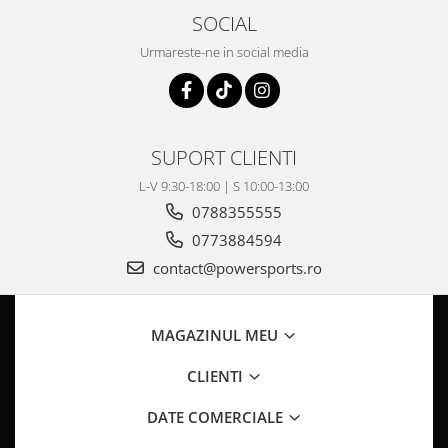
Pompa Benzina
SOCIAL
Pompa Presiune
Urmareste-ne in social media
Robinet benzina
Sistem Alimentare
Sonda Combustibil
CFMOTO
SUPORT CLIENTI
Linhai
L-V 9:30-18:00 | S 10:00-13:00
Piese Snowmobil
0788355555
Plastice
0773884594
Aparatoare
contact@powersports.ro
Aripi
Carcase
Carene
MAGAZINUL MEU
Cleme
CLIENTI
Masti
Praguri
DATE COMERCIALE
Sistem de Răcire