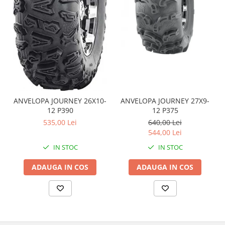
Coloana directie
Culbutor admisie
Fuzete
Ghidoane
Pivoti
Rulmenti
Simering
Surub Bascula
ANVELOPA JOURNEY 26X10-
ANVELOPA JOURNEY 27X9-
Telescoape
12 P390
12 P375
Alimentare, Admisie & Evacuare
535,00 Lei
640,00 Lei
544,00 Lei
Admisie
IN STOC
IN STOC
ARC Toba
Carburator
ADAUGA IN COS
ADAUGA IN COS
Evacuare
Filtre aer
FILTRU BENZINA
Injectoare