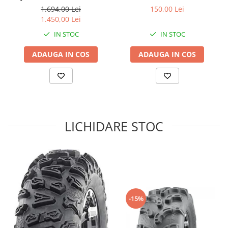
25X10-12
1.694,00 Lei
150,00 Lei
Sistem de Frânare
1.450,00 Lei
Discuri
IN STOC
IN STOC
Etriere
ADAUGA IN COS
ADAUGA IN COS
Placute
Pompe
Repartitoare
Suspensie & Direcție
Amortizor
LICHIDARE STOC
Bieleta
Brate
Bucsi
Burduf
Butuci
Cabluri comenzi
-15%
Capete Bara
Caseta acceleratie