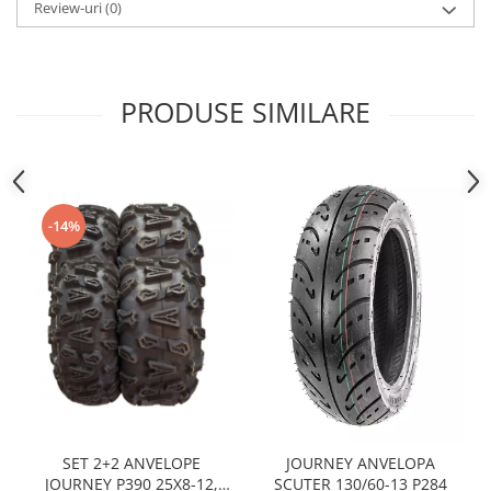
Sistem Electric & Electronică
Review-uri
(0)
Protectii
Baterii ATV
Armura Moto
Bloc lumini
Centura Spate
Blocuri Comenzi
PRODUSE SIMILARE
Coate
Bobina inductie
Gat
Butoane
Genunchiere
CALCULATOR SERVO
Husa
Carcasa bord
-14%
Protectii D3O
CDI
Slidere
Contacte
Strada
ELECTROMOTOR
Relee
Touring
Rotor
Vesta
Senzori
Sigurante
Statoare
Termostate
SET 2+2 ANVELOPE
JOURNEY ANVELOPA
JOURNEY P390 25X8-12,
SCUTER 130/60-13 P284
Tunner