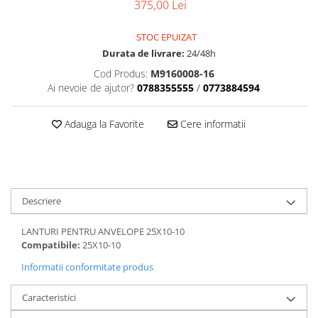
Dama
MOTORAS CUPLARE 4X4
Mansoane Moto
375,00 Lei
Copii
Planetare
Parbrize moto
Genti/Rucsacuri
STOC EPUIZAT
Transmisie, Variator & Ambreiaj
Pedale si Scarite
Durata de livrare:
24/48h
Proiectoare
ATV/Quad
Ambreiaj
Cod Produs:
M9160008-16
Scule
Curele
Cagule/Masti
Ai nevoie de ajutor?
0788355555
/
0773884594
Suveniruri
Fulie Variator
Casual
Transport
Intinzatoare Lant
Adauga la Favorite
Cere informatii
Blugi
Uleiuri
Motor Transmisie
Camasi
ACCESORII SNOWMOBIL
Oala ambreiaj
Sepci
PATINA GHIDAJ
INTRETINERE MOTO & ATV
Copii
Pinioane
Descriere
Casti
Piulita ambreiaj & diferential
Protectii
Role Variator
LANTURI PENTRU ANVELOPE 25X10-10
OCHELARI
Schimbatoare Viteza
Compatibile:
25X10-10
ATV - QUAD
Slider fulie
Informatii conformitate produs
Copii
Tamburi Ambreiaj
Caracteristici
Cross - Enduro
Variatoare
Strada