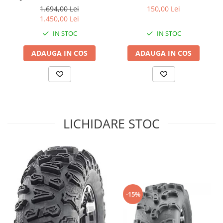
25X10-12
1.694,00 Lei
150,00 Lei
Sistem de Frânare
1.450,00 Lei
Discuri
IN STOC
IN STOC
Etriere
ADAUGA IN COS
ADAUGA IN COS
Placute
Pompe
Repartitoare
Suspensie & Direcție
Amortizor
LICHIDARE STOC
Bieleta
Brate
Bucsi
Burduf
Butuci
Cabluri comenzi
-15%
Capete Bara
Caseta acceleratie