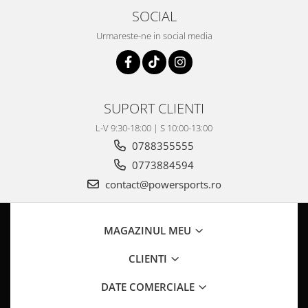
Pompa Benzina
SOCIAL
Pompa Presiune
Urmareste-ne in social media
Robinet benzina
Sistem Alimentare
Sonda Combustibil
CFMOTO
SUPORT CLIENTI
Linhai
L-V 9:30-18:00 | S 10:00-13:00
Piese Snowmobil
0788355555
Plastice
0773884594
Aparatoare
contact@powersports.ro
Aripi
Carcase
Carene
MAGAZINUL MEU
Cleme
CLIENTI
Masti
Praguri
DATE COMERCIALE
Sistem de Răcire