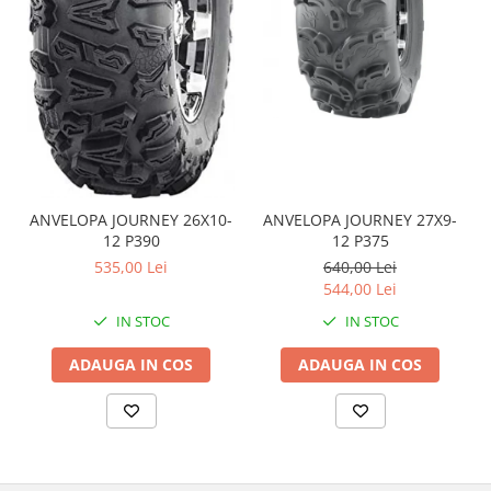
Coloana directie
Culbutor admisie
Fuzete
Ghidoane
Pivoti
Rulmenti
Simering
Surub Bascula
ANVELOPA JOURNEY 26X10-
ANVELOPA JOURNEY 27X9-
Telescoape
12 P390
12 P375
Alimentare, Admisie & Evacuare
535,00 Lei
640,00 Lei
544,00 Lei
Admisie
IN STOC
IN STOC
ARC Toba
Carburator
ADAUGA IN COS
ADAUGA IN COS
Evacuare
Filtre aer
FILTRU BENZINA
Injectoare