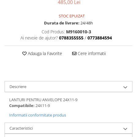
Dama
MOTORAS CUPLARE 4X4
Mansoane Moto
485,00 Lei
Copii
Planetare
Parbrize moto
Genti/Rucsacuri
STOC EPUIZAT
Transmisie, Variator & Ambreiaj
Pedale si Scarite
Durata de livrare:
24/48h
Proiectoare
ATV/Quad
Ambreiaj
Cod Produs:
M9160010-3
Scule
Curele
Cagule/Masti
Ai nevoie de ajutor?
0788355555
/
0773884594
Suveniruri
Fulie Variator
Casual
Transport
Intinzatoare Lant
Adauga la Favorite
Cere informatii
Blugi
Uleiuri
Motor Transmisie
Camasi
ACCESORII SNOWMOBIL
Oala ambreiaj
Sepci
PATINA GHIDAJ
INTRETINERE MOTO & ATV
Copii
Pinioane
Descriere
Casti
Piulita ambreiaj & diferential
Protectii
Role Variator
LANTURI PENTRU ANVELOPE 24X11-9
OCHELARI
Schimbatoare Viteza
Compatibile:
24X11-9
ATV - QUAD
Slider fulie
Informatii conformitate produs
Copii
Tamburi Ambreiaj
Caracteristici
Cross - Enduro
Variatoare
Strada