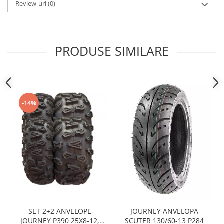
Sistem Electric & Electronică
Review-uri
(0)
Protectii
Baterii ATV
Armura Moto
Bloc lumini
Centura Spate
Blocuri Comenzi
PRODUSE SIMILARE
Coate
Bobina inductie
Gat
Butoane
Genunchiere
CALCULATOR SERVO
Husa
Carcasa bord
-14%
Protectii D3O
CDI
Slidere
Contacte
Strada
ELECTROMOTOR
Relee
Touring
Rotor
Vesta
Senzori
Sigurante
Statoare
Termostate
SET 2+2 ANVELOPE
JOURNEY ANVELOPA
JOURNEY P390 25X8-12,
SCUTER 130/60-13 P284
Tunner