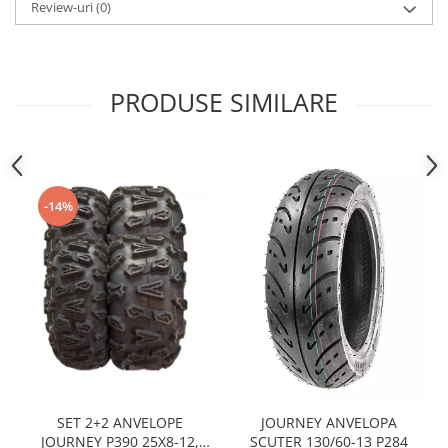
Sistem Electric & Electronică
Review-uri
(0)
Protectii
Baterii ATV
Armura Moto
Bloc lumini
Centura Spate
Blocuri Comenzi
PRODUSE SIMILARE
Coate
Bobina inductie
Gat
Butoane
Genunchiere
CALCULATOR SERVO
Husa
Carcasa bord
-14%
Protectii D3O
CDI
Slidere
Contacte
Strada
ELECTROMOTOR
Relee
Touring
Rotor
Vesta
Senzori
Sigurante
Statoare
Termostate
SET 2+2 ANVELOPE
JOURNEY ANVELOPA
JOURNEY P390 25X8-12,
SCUTER 130/60-13 P284
Tunner