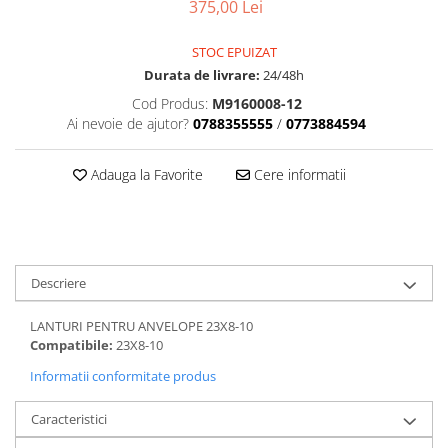
Dama
MOTORAS CUPLARE 4X4
Mansoane Moto
375,00 Lei
Copii
Planetare
Parbrize moto
Genti/Rucsacuri
STOC EPUIZAT
Transmisie, Variator & Ambreiaj
Pedale si Scarite
Durata de livrare:
24/48h
Proiectoare
ATV/Quad
Ambreiaj
Cod Produs:
M9160008-12
Scule
Curele
Cagule/Masti
Ai nevoie de ajutor?
0788355555
/
0773884594
Suveniruri
Fulie Variator
Casual
Transport
Intinzatoare Lant
Adauga la Favorite
Cere informatii
Blugi
Uleiuri
Motor Transmisie
Camasi
ACCESORII SNOWMOBIL
Oala ambreiaj
Sepci
PATINA GHIDAJ
INTRETINERE MOTO & ATV
Copii
Pinioane
Descriere
Casti
Piulita ambreiaj & diferential
Protectii
Role Variator
LANTURI PENTRU ANVELOPE 23X8-10
OCHELARI
Schimbatoare Viteza
Compatibile:
23X8-10
ATV - QUAD
Slider fulie
Informatii conformitate produs
Copii
Tamburi Ambreiaj
Caracteristici
Cross - Enduro
Variatoare
Strada