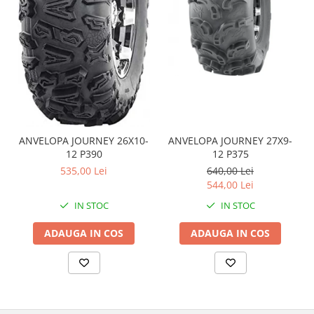
Coloana directie
Culbutor admisie
Fuzete
Ghidoane
Pivoti
Rulmenti
Simering
Surub Bascula
ANVELOPA JOURNEY 26X10-
ANVELOPA JOURNEY 27X9-
Telescoape
12 P390
12 P375
Alimentare, Admisie & Evacuare
535,00 Lei
640,00 Lei
544,00 Lei
Admisie
IN STOC
IN STOC
ARC Toba
Carburator
ADAUGA IN COS
ADAUGA IN COS
Evacuare
Filtre aer
FILTRU BENZINA
Injectoare