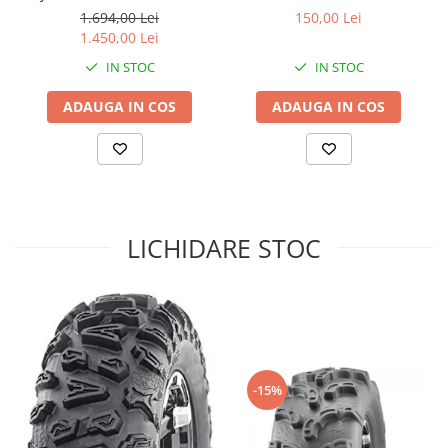
25X10-12
1.694,00 Lei
150,00 Lei
Sistem de Frânare
1.450,00 Lei
Discuri
IN STOC
IN STOC
Etriere
ADAUGA IN COS
ADAUGA IN COS
Placute
Pompe
Repartitoare
Suspensie & Direcție
Amortizor
LICHIDARE STOC
Bieleta
Brate
Bucsi
Burduf
Butuci
Cabluri comenzi
-15%
Capete Bara
Caseta acceleratie