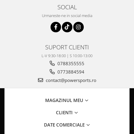
Pompa Benzina
SOCIAL
Pompa Presiune
Urmareste-ne in social media
Robinet benzina
Sistem Alimentare
Sonda Combustibil
CFMOTO
SUPORT CLIENTI
Linhai
L-V 9:30-18:00 | S 10:00-13:00
Piese Snowmobil
0788355555
Plastice
0773884594
Aparatoare
contact@powersports.ro
Aripi
Carcase
Carene
MAGAZINUL MEU
Cleme
CLIENTI
Masti
Praguri
DATE COMERCIALE
Sistem de Răcire