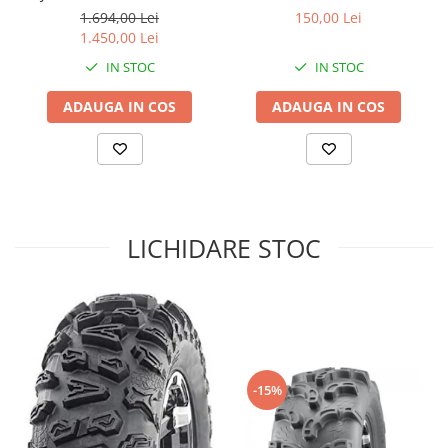
25X10-12
1.694,00 Lei
150,00 Lei
Sistem de Frânare
1.450,00 Lei
Discuri
IN STOC
IN STOC
Etriere
ADAUGA IN COS
ADAUGA IN COS
Placute
Pompe
Repartitoare
Suspensie & Direcție
Amortizor
LICHIDARE STOC
Bieleta
Brate
Bucsi
Burduf
Butuci
Cabluri comenzi
-15%
Capete Bara
Caseta acceleratie