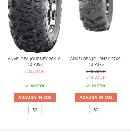
Coloana directie
Culbutor admisie
Fuzete
Ghidoane
Pivoti
Rulmenti
Simering
Surub Bascula
ANVELOPA JOURNEY 26X10-
ANVELOPA JOURNEY 27X9-
Telescoape
12 P390
12 P375
Alimentare, Admisie & Evacuare
535,00 Lei
640,00 Lei
544,00 Lei
Admisie
IN STOC
IN STOC
ARC Toba
Carburator
ADAUGA IN COS
ADAUGA IN COS
Evacuare
Filtre aer
FILTRU BENZINA
Injectoare