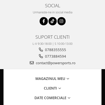
Pompa Benzina
SOCIAL
Pompa Presiune
Urmareste-ne in social media
Robinet benzina
Sistem Alimentare
Sonda Combustibil
CFMOTO
SUPORT CLIENTI
Linhai
L-V 9:30-18:00 | S 10:00-13:00
Piese Snowmobil
0788355555
Plastice
0773884594
Aparatoare
contact@powersports.ro
Aripi
Carcase
Carene
MAGAZINUL MEU
Cleme
CLIENTI
Masti
Praguri
DATE COMERCIALE
Sistem de Răcire