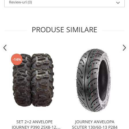
Sistem Electric & Electronică
Review-uri
(0)
Protectii
Baterii ATV
Armura Moto
Bloc lumini
Centura Spate
Blocuri Comenzi
PRODUSE SIMILARE
Coate
Bobina inductie
Gat
Butoane
Genunchiere
CALCULATOR SERVO
Husa
Carcasa bord
-14%
Protectii D3O
CDI
Slidere
Contacte
Strada
ELECTROMOTOR
Relee
Touring
Rotor
Vesta
Senzori
Sigurante
Statoare
Termostate
SET 2+2 ANVELOPE
JOURNEY ANVELOPA
JOURNEY P390 25X8-12,
SCUTER 130/60-13 P284
Tunner