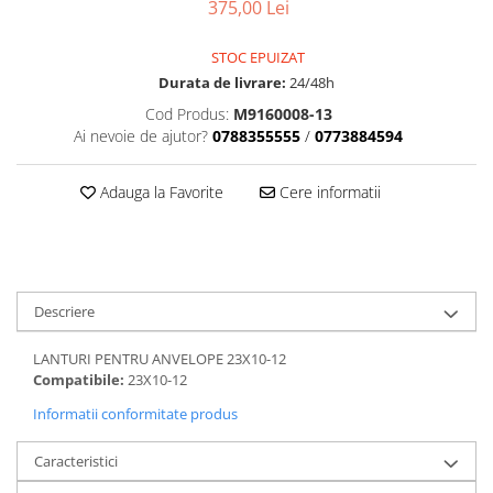
Dama
MOTORAS CUPLARE 4X4
Mansoane Moto
375,00 Lei
Copii
Planetare
Parbrize moto
Genti/Rucsacuri
STOC EPUIZAT
Transmisie, Variator & Ambreiaj
Pedale si Scarite
Durata de livrare:
24/48h
Proiectoare
ATV/Quad
Ambreiaj
Cod Produs:
M9160008-13
Scule
Curele
Cagule/Masti
Ai nevoie de ajutor?
0788355555
/
0773884594
Suveniruri
Fulie Variator
Casual
Transport
Intinzatoare Lant
Adauga la Favorite
Cere informatii
Blugi
Uleiuri
Motor Transmisie
Camasi
ACCESORII SNOWMOBIL
Oala ambreiaj
Sepci
PATINA GHIDAJ
INTRETINERE MOTO & ATV
Copii
Pinioane
Descriere
Casti
Piulita ambreiaj & diferential
Protectii
Role Variator
LANTURI PENTRU ANVELOPE 23X10-12
OCHELARI
Schimbatoare Viteza
Compatibile:
23X10-12
ATV - QUAD
Slider fulie
Informatii conformitate produs
Copii
Tamburi Ambreiaj
Caracteristici
Cross - Enduro
Variatoare
Strada