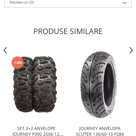
Sistem Electric & Electronică
Review-uri
(0)
Protectii
Baterii ATV
Armura Moto
Bloc lumini
Centura Spate
Blocuri Comenzi
PRODUSE SIMILARE
Coate
Bobina inductie
Gat
Butoane
Genunchiere
CALCULATOR SERVO
Husa
Carcasa bord
-14%
Protectii D3O
CDI
Slidere
Contacte
Strada
ELECTROMOTOR
Relee
Touring
Rotor
Vesta
Senzori
Sigurante
Statoare
Termostate
SET 2+2 ANVELOPE
JOURNEY ANVELOPA
JOURNEY P390 25X8-12,
SCUTER 130/60-13 P284
Tunner