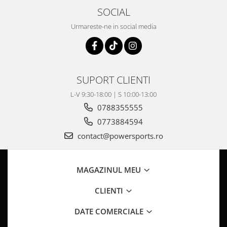
Pompa Benzina
SOCIAL
Pompa Presiune
Urmareste-ne in social media
Robinet benzina
Sistem Alimentare
Sonda Combustibil
CFMOTO
SUPORT CLIENTI
Linhai
L-V 9:30-18:00 | S 10:00-13:00
Piese Snowmobil
0788355555
Plastice
0773884594
Aparatoare
contact@powersports.ro
Aripi
Carcase
Carene
MAGAZINUL MEU
Cleme
CLIENTI
Masti
Praguri
DATE COMERCIALE
Sistem de Răcire