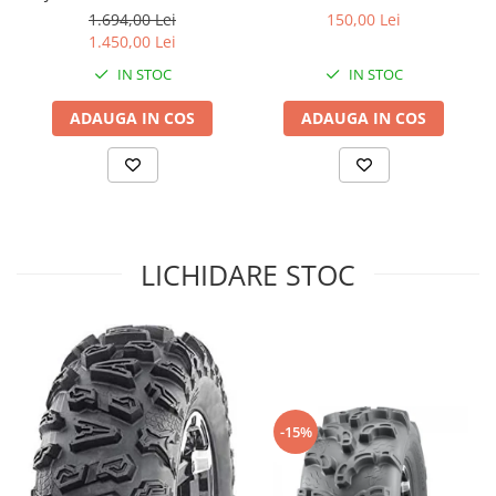
25X10-12
1.694,00 Lei
150,00 Lei
Sistem de Frânare
1.450,00 Lei
Discuri
IN STOC
IN STOC
Etriere
ADAUGA IN COS
ADAUGA IN COS
Placute
Pompe
Repartitoare
Suspensie & Direcție
Amortizor
LICHIDARE STOC
Bieleta
Brate
Bucsi
Burduf
Butuci
Cabluri comenzi
-15%
Capete Bara
Caseta acceleratie