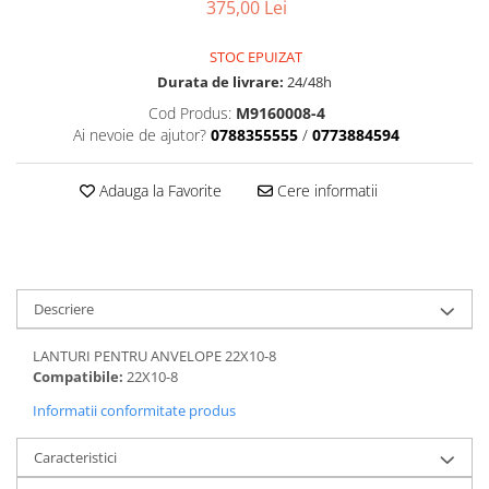
Dama
MOTORAS CUPLARE 4X4
Mansoane Moto
375,00 Lei
Copii
Planetare
Parbrize moto
Genti/Rucsacuri
STOC EPUIZAT
Transmisie, Variator & Ambreiaj
Pedale si Scarite
Durata de livrare:
24/48h
Proiectoare
ATV/Quad
Ambreiaj
Cod Produs:
M9160008-4
Scule
Curele
Cagule/Masti
Ai nevoie de ajutor?
0788355555
/
0773884594
Suveniruri
Fulie Variator
Casual
Transport
Intinzatoare Lant
Adauga la Favorite
Cere informatii
Blugi
Uleiuri
Motor Transmisie
Camasi
ACCESORII SNOWMOBIL
Oala ambreiaj
Sepci
PATINA GHIDAJ
INTRETINERE MOTO & ATV
Copii
Pinioane
Descriere
Casti
Piulita ambreiaj & diferential
Protectii
Role Variator
LANTURI PENTRU ANVELOPE 22X10-8
OCHELARI
Schimbatoare Viteza
Compatibile:
22X10-8
ATV - QUAD
Slider fulie
Informatii conformitate produs
Copii
Tamburi Ambreiaj
Caracteristici
Cross - Enduro
Variatoare
Strada