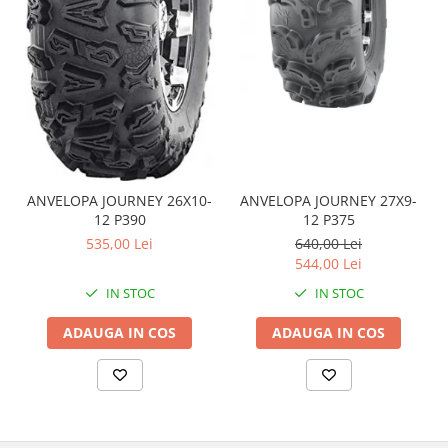
Coloana directie
Culbutor admisie
Fuzete
Ghidoane
Pivoti
Rulmenti
Simering
Surub Bascula
ANVELOPA JOURNEY 26X10-
ANVELOPA JOURNEY 27X9-
Telescoape
12 P390
12 P375
Alimentare, Admisie & Evacuare
535,00 Lei
640,00 Lei
544,00 Lei
Admisie
IN STOC
IN STOC
ARC Toba
Carburator
ADAUGA IN COS
ADAUGA IN COS
Evacuare
Filtre aer
FILTRU BENZINA
Injectoare