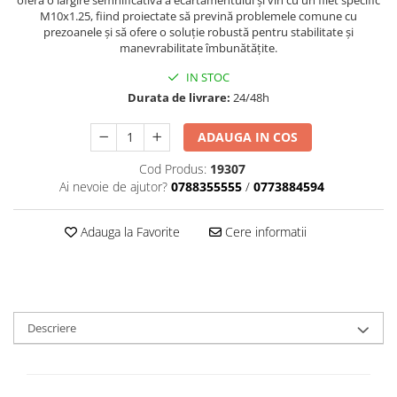
Dama
MOTORAS CUPLARE 4X4
Mansoane Moto
M10x1.25, fiind proiectate să prevină problemele comune cu
Copii
Planetare
Parbrize moto
prezoanele și să ofere o soluție robustă pentru stabilitate și
Genti/Rucsacuri
Transmisie, Variator & Ambreiaj
Pedale si Scarite
manevrabilitate îmbunătățite.
Proiectoare
ATV/Quad
Ambreiaj
IN STOC
Scule
Durata de livrare:
24/48h
Curele
Cagule/Masti
Suveniruri
Fulie Variator
Casual
ADAUGA IN COS
Transport
Intinzatoare Lant
Blugi
Uleiuri
Motor Transmisie
Cod Produs:
19307
Camasi
ACCESORII SNOWMOBIL
Ai nevoie de ajutor?
0788355555
/
0773884594
Oala ambreiaj
Sepci
PATINA GHIDAJ
INTRETINERE MOTO & ATV
Copii
Adauga la Favorite
Cere informatii
Pinioane
Casti
Piulita ambreiaj & diferential
Protectii
Role Variator
OCHELARI
Schimbatoare Viteza
ATV - QUAD
Descriere
Slider fulie
Copii
Tamburi Ambreiaj
Cross - Enduro
Variatoare
Strada