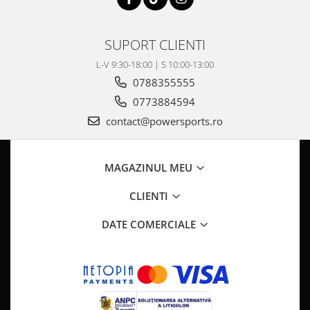
Pompe Apa
Radiatoare
SUPORT CLIENTI
ventilator
L-V 9:30-18:00 | S 10:00-13:00
TGB
0788355555
0773884594
contact@powersports.ro
MAGAZINUL MEU
CLIENTI
DATE COMERCIALE