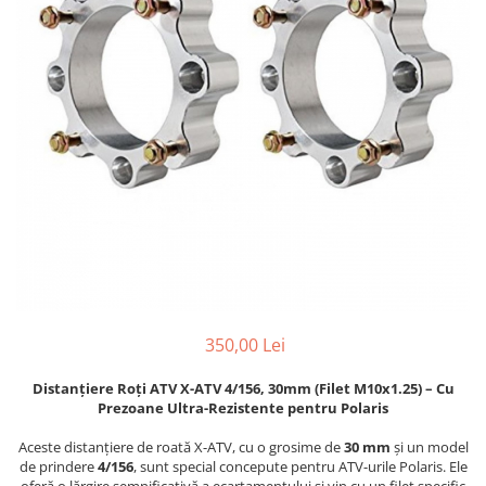
Strada/Touring
Garnituri
Protectii Amortizor
ATV - QUAD
Kit cilindru
Rampe
Cross - Enduro
Magnetouri
Remorca ATV Snowmobil
Dama
Motor complet
Remorcare
Copii
Pistoane
Sararita ATV/UTV
Snowmobil
Placa presiune
SCUT ATV
PANTALONI
Pompe Ulei
Sei
Strada
Segmenti
Semnalizari/Stopuri
ATV/Quad
Sistem Pornire
SISTEM CABINA
Touring
Supape
Suporti
Dama
Tampon motor
Vanatoare
Copii
Grupuri, Diferențiale & Cardane
ACCESORII MOTO
Snowmobil
350,00 Lei
Capete Planetara
Aparatoare Maini
Cross - Enduro
Cardane
Cricuri
Distanțiere Roți ATV X-ATV 4/156, 30mm (Filet M10x1.25) – Cu
TRICOURI
Cruce cardan
Cutii Moto
Prezoane Ultra-Rezistente pentru Polaris
ATV - QUAD
Diferentiale
Generale
Aceste distanțiere de roată X-ATV, cu o grosime de
30 mm
și un model
Cross - Enduro
Grup
Huse Moto
de prindere
4/156
, sunt special concepute pentru ATV-urile Polaris. Ele
oferă o lărgire semnificativă a ecartamentului și vin cu un filet specific