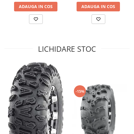
ADAUGA IN COS
ADAUGA IN COS
Sistem de Frânare
Discuri
Etriere
Placute
Pompe
LICHIDARE STOC
Repartitoare
Suspensie & Direcție
Amortizor
Bieleta
Brate
Bucsi
-15%
Burduf
Butuci
Cabluri comenzi
Capete Bara
Caseta acceleratie