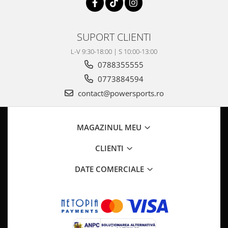
Pompa Benzina
Pompa Presiune
Robinet benzina
SUPORT CLIENTI
Sistem Alimentare
L-V 9:30-18:00 | S 10:00-13:00
Sonda Combustibil
0788355555
CFMOTO
0773884594
Linhai
contact@powersports.ro
Piese Snowmobil
Plastice
MAGAZINUL MEU
Aparatoare
Aripi
CLIENTI
Carcase
DATE COMERCIALE
Carene
Cleme
Masti
Praguri
Sistem de Răcire