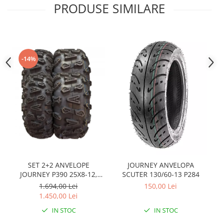
Sistem Electric & Electronică
PRODUSE SIMILARE
Protectii
Baterii ATV
Armura Moto
Bloc lumini
Centura Spate
Blocuri Comenzi
Coate
Bobina inductie
-14%
Gat
Butoane
Genunchiere
CALCULATOR SERVO
Husa
Carcasa bord
Protectii D3O
CDI
Slidere
Contacte
Strada
ELECTROMOTOR
Relee
Touring
Rotor
Vesta
SET 2+2 ANVELOPE
JOURNEY ANVELOPA
Senzori
JOURNEY P390 25X8-12,
SCUTER 130/60-13 P284
Sigurante
25X10-12
1.694,00 Lei
150,00 Lei
Statoare
1.450,00 Lei
Termostate
IN STOC
IN STOC
Tunner