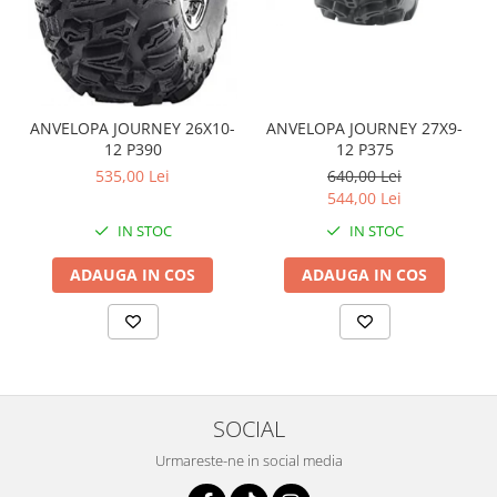
Coloana directie
Culbutor admisie
Fuzete
Ghidoane
Pivoti
ANVELOPA JOURNEY 26X10-
ANVELOPA JOURNEY 27X9-
Rulmenti
12 P390
12 P375
535,00 Lei
640,00 Lei
Simering
544,00 Lei
Surub Bascula
IN STOC
IN STOC
Telescoape
Alimentare, Admisie & Evacuare
ADAUGA IN COS
ADAUGA IN COS
Admisie
ARC Toba
Carburator
Evacuare
Filtre aer
SOCIAL
FILTRU BENZINA
Urmareste-ne in social media
Injectoare