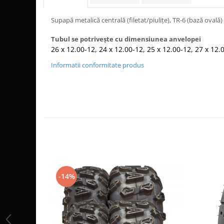
Dama
MOTORAS CUPLARE 4X4
Mansoane Moto
Copii
Planetare
Parbrize moto
Supapă metalică centrală (filetat/piulițe), TR-6 (bază ovală)
Genti/Rucsacuri
Transmisie, Variator & Ambreiaj
Pedale si Scarite
Tubul se potrivește cu dimensiunea anvelopei
Proiectoare
ATV/Quad
Ambreiaj
26 x 12.00-12, 24 x 12.00-12, 25 x 12.00-12, 27 x 12.
Scule
Curele
Cagule/Masti
Informatii conformitate produs
Suveniruri
Fulie Variator
Casual
Transport
Intinzatoare Lant
Blugi
Uleiuri
Motor Transmisie
Camasi
ACCESORII SNOWMOBIL
Oala ambreiaj
Sepci
PATINA GHIDAJ
INTRETINERE MOTO & ATV
Copii
Pinioane
Casti
Piulita ambreiaj & diferential
Protectii
Role Variator
OCHELARI
Schimbatoare Viteza
-14%
ATV - QUAD
Slider fulie
Copii
Tamburi Ambreiaj
Cross - Enduro
Variatoare
Strada