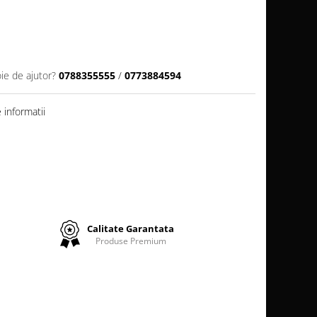
ie de ajutor?
0788355555
/
0773884594
informatii
Calitate Garantata
Produse Premium