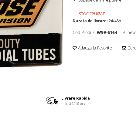
Supape de mare putere
STOC EPUIZAT
Durata de livrare:
24/48h
Cod Produs:
W99-6164
Ai nevo
Adauga la Favorite
Cere 
Livrare Rapida
In 24/48 ore