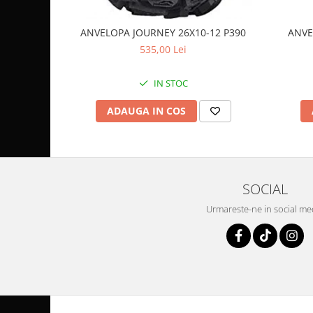
Coloana directie
Culbutor admisie
ANVELOPA JOURNEY 26X10-12 P390
ANVE
Fuzete
535,00 Lei
Ghidoane
Pivoti
IN STOC
Rulmenti
ADAUGA IN COS
Simering
Surub Bascula
Telescoape
Alimentare, Admisie & Evacuare
SOCIAL
Admisie
ARC Toba
Urmareste-ne in social me
Carburator
Evacuare
Filtre aer
FILTRU BENZINA
Injectoare