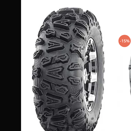
Sistem de Frânare
Discuri
Etriere
Placute
Pompe
-15%
Repartitoare
Suspensie & Direcție
Amortizor
Bieleta
Brate
Bucsi
Burduf
Butuci
Cabluri comenzi
Capete Bara
Caseta acceleratie