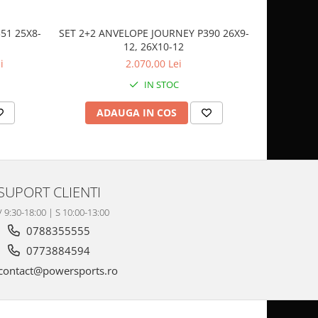
51 25X8-
SET 2+2 ANVELOPE JOURNEY P390 26X9-
CASCA
12, 26X10-12
SP
i
2.070,00 Lei
IN STOC
ADAUGA IN COS
AD
SUPORT CLIENTI
V 9:30-18:00 | S 10:00-13:00
0788355555
0773884594
contact@powersports.ro