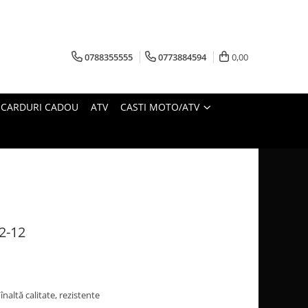
0788355555
0773884594
0,00
CARDURI CADOU
ATV
CASTI MOTO/ATV
2-12
înaltă calitate, rezistente